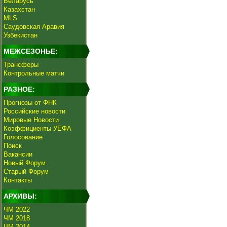
Беларусь
Казахстан
MLS
Саудовская Аравия
Узбекистан
МЕЖСЕЗОНЬЕ:
Трансферы
Контрольные матчи
РАЗНОЕ:
Прогнозы от ФНК
Российские новости
Мировые Новости
Коэффициенты УЕФА
Голосование
Поиск
Вакансии
Новый Форум
Старый Форум
Контакты
АРХИВЫ:
ЧМ 2022
ЧМ 2018
ЧМ 2014