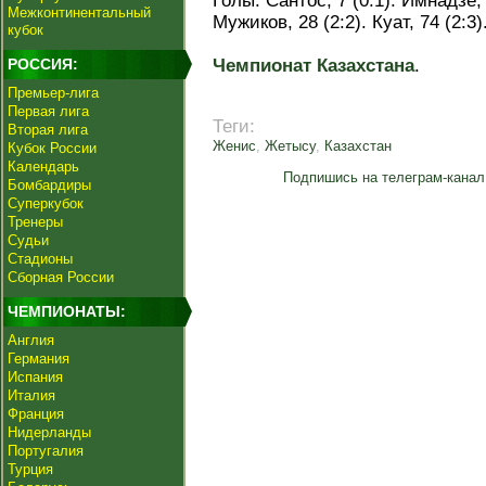
Голы: Сантос, 7 (0:1). Имнадзе, 
Межконтинентальный
Мужиков, 28 (2:2). Куат, 74 (2:3)
кубок
РОССИЯ:
Чемпионат Казахстана
.
Премьер-лига
Первая лига
Теги:
Вторая лига
Женис
,
Жетысу
,
Казахстан
Кубок России
Календарь
Подпишись на телеграм-канал
Бомбардиры
Суперкубок
Тренеры
Судьи
Стадионы
Сборная России
ЧЕМПИОНАТЫ:
Англия
Германия
Испания
Италия
Франция
Нидерланды
Португалия
Турция