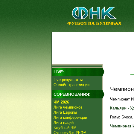
LIVE:
Live-результаты
Онлайн трансляции
Чемпиона
СОРЕВНОВАНИЯ:
Чемпионат Ит
ЧМ 2026
Лига чемпионов
Кальяри - Уд
Лига Европы
Голы: Букса, 
Лига конференций
Лига наций
Чемпионат 
Клубный ЧМ
Суперкубок УЕФА