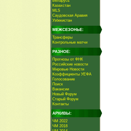
Беларусь
Казахстан
MLS
Саудовская Аравия
Узбекистан
МЕЖСЕЗОНЬЕ:
Трансферы
Контрольные матчи
РАЗНОЕ:
Прогнозы от ФНК
Российские новости
Мировые Новости
Коэффициенты УЕФА
Голосование
Поиск
Вакансии
Новый Форум
Старый Форум
Контакты
АРХИВЫ:
ЧМ 2022
ЧМ 2018
ЧМ 2014