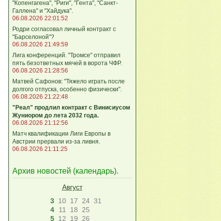
"Копенгагена", "Риги", "Гента", "Санкт-
Галлена" и "Хайдука".
06.08.2026 22:01:52
Родри согласовал личный контракт с
"Барселоной"?
06.08.2026 21:49:59
Лига конференций. "Тромсе" отправил
пять безответных мячей в ворота ЧФР.
06.08.2026 21:28:56
Матвей Сафонов: "Тяжело играть после
долгого отпуска, особенно физически".
06.08.2026 21:22:48
"Реал" продлил контракт с Винисиусом
Жуниором до лета 2032 года.
06.08.2026 21:12:56
Матч квалификации Лиги Европы в
Австрии прервали из-за ливня.
06.08.2026 21:11:25
Архив новостей (
календарь
).
Август
3
10
17
24
31
4
11
18
25
5
12
19
26