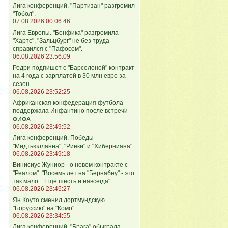
Лига кoнференций. "Партизан" разгромил
"Тобол".
07.08.2026 00:06:46
Лига Европы. "Бенфика" разгромила
"Хартс", "Зальцбург" не без труда
справился с "Пафосом".
06.08.2026 23:56:09
Родри подпишет с "Барселоной" контракт
на 4 года с зарплатой в 30 млн евро за
сезон.
06.08.2026 23:52:25
Африканская конфедерация футбола
поддержала Инфантино после встречи
ФИФА.
06.08.2026 23:49:52
Лига кoнференций. Победы
"Мидтьюлланна", "Риеки" и "Хиберниана".
06.08.2026 23:49:18
Винисиус Жуниор - о новом контракте с
"Реалом": "Восемь лет на "Бернабеу" - это
так мало... Ещё шесть и навсегда".
06.08.2026 23:45:27
Ян Коуто сменил дортмундскую
"Боруссию" на "Комо".
06.08.2026 23:34:55
Лига кoнференций. "Брага" обыграла