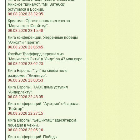
минское "Динамо", "МЛ Витебск"
оступился в Боснии.
06.08.2026 23:32:05
Кристиан Ороско пополнил состав
"Манчестер Юнайтед".
06.08.2026 23:15:48
Лига кoнференций. Уверенные победы
"Аякса" и "Твенте".
06.08.2026 23:06:45
Джеймс Траффорд перешёл из
"Манчестер Сити" в "Лидс" за 47 млн евро.
06.08.2026 23:02:23
Лига Европы. "Тун" на своём поле
разгромил "Викингур".
06.08.2026 23:00:53
Лига Европы. ПАОК дома уступил
"Андерлехту".
06.08.2026 22:48:05
Лига конференций. "Аустрия" обыграла
"Бейтар".
06.08.2026 22:27:15
Лига Европы. "Бешикташ" вдесятером
победил в Чехии.
06.08.2026 22:05:16
Лига конференций. Победы