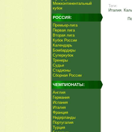
Межконтинентальный
Теги:
кубок
Италия
,
Кал
РОССИЯ:
По
Премьер-лига
Первая лига
Вторая лига
Кубок России
Календарь
Бомбардиры
Суперкубок
Тренеры
Судьи
Стадионы
Сборная России
ЧЕМПИОНАТЫ:
Англия
Германия
Испания
Италия
Франция
Нидерланды
Португалия
Турция