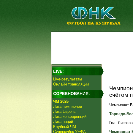
LIVE:
Live-результаты
Онлайн трансляции
Чемпион
СОРЕВНОВАНИЯ:
счётом п
ЧМ 2026
Чемпионат Бе
Лига чемпионов
Лига Европы
Торпедо-БелА
Лига конференций
Лига наций
Гол: Лисакови
Клубный ЧМ
Суперкубок УЕФА
Чемпионат 