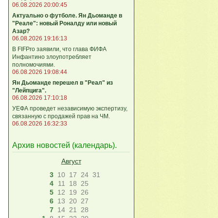
06.08.2026 20:00:45
Актуально о футболе. Ян Дьоманде в
"Реале": новый Роналду или новый
Азар?
06.08.2026 19:16:13
В FIFPro заявили, что глава ФИФА
Инфантино злоупотребляет
полномочиями.
06.08.2026 19:08:44
Ян Дьоманде перешел в "Реал" из
"Лейпцига".
06.08.2026 17:10:18
УЕФА проведет независимую экспертизу,
связанную с продажей прав на ЧМ.
06.08.2026 16:32:33
Архив новостей (
календарь
).
Август
3
10
17
24
31
4
11
18
25
5
12
19
26
6
13
20
27
7
14
21
28