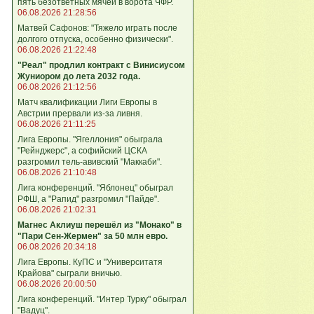
пять безответных мячей в ворота ЧФР.
06.08.2026 21:28:56
Матвей Сафонов: "Тяжело играть после
долгого отпуска, особенно физически".
06.08.2026 21:22:48
"Реал" продлил контракт с Винисиусом
Жуниором до лета 2032 года.
06.08.2026 21:12:56
Матч квалификации Лиги Европы в
Австрии прервали из-за ливня.
06.08.2026 21:11:25
Лига Европы. "Ягеллония" обыграла
"Рейнджерс", а софийский ЦСКА
разгромил тель-авивский "Маккаби".
06.08.2026 21:10:48
Лига кoнференций. "Яблонец" обыграл
РФШ, а "Рапид" разгромил "Пайде".
06.08.2026 21:02:31
Магнес Аклиуш перешёл из "Монако" в
"Пари Сен-Жермен" за 50 млн евро.
06.08.2026 20:34:18
Лига Европы. КуПС и "Университатя
Крайова" сыграли вничью.
06.08.2026 20:00:50
Лига конференций. "Интер Турку" обыграл
"Вадуц".