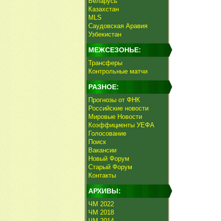
Беларусь
Казахстан
MLS
Саудовская Аравия
Узбекистан
МЕЖСЕЗОНЬЕ:
Трансферы
Контрольные матчи
РАЗНОЕ:
Прогнозы от ФНК
Российские новости
Мировые Новости
Коэффициенты УЕФА
Голосование
Поиск
Вакансии
Новый Форум
Старый Форум
Контакты
АРХИВЫ:
ЧМ 2022
ЧМ 2018
ЧМ 2014