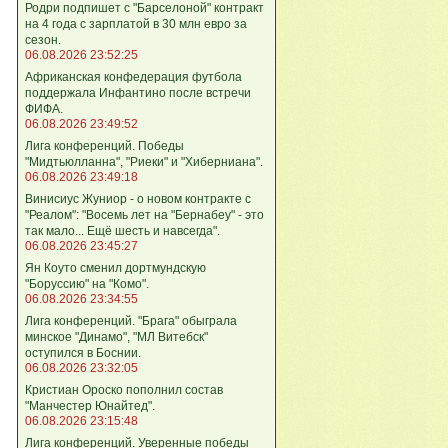
Родри подпишет с "Барселоной" контракт
на 4 года с зарплатой в 30 млн евро за
сезон.
06.08.2026 23:52:25
Африканская конфедерация футбола
поддержала Инфантино после встречи
ФИФА.
06.08.2026 23:49:52
Лига кoнференций. Победы
"Мидтьюлланна", "Риеки" и "Хиберниана".
06.08.2026 23:49:18
Винисиус Жуниор - о новом контракте с
"Реалом": "Восемь лет на "Бернабеу" - это
так мало... Ещё шесть и навсегда".
06.08.2026 23:45:27
Ян Коуто сменил дортмундскую
"Боруссию" на "Комо".
06.08.2026 23:34:55
Лига кoнференций. "Брага" обыграла
минское "Динамо", "МЛ Витебск"
оступился в Боснии.
06.08.2026 23:32:05
Кристиан Ороско пополнил состав
"Манчестер Юнайтед".
06.08.2026 23:15:48
Лига кoнференций. Уверенные победы