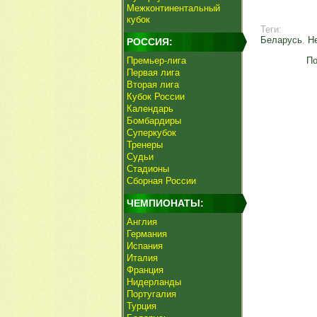
Межконтинентальный
кубок
Теги:
Беларусь
,
Н
РОССИЯ:
Премьер-лига
По
Первая лига
Вторая лига
Кубок России
Календарь
Бомбардиры
Суперкубок
Тренеры
Судьи
Стадионы
Сборная России
ЧЕМПИОНАТЫ:
Англия
Германия
Испания
Италия
Франция
Нидерланды
Португалия
Турция