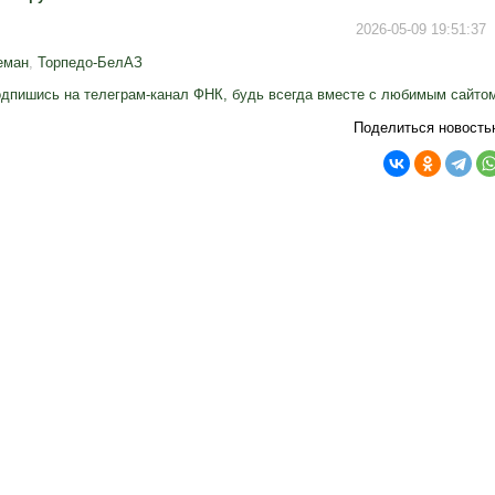
2026-05-09 19:51:37
еман
,
Торпедо-БелАЗ
дпишись на телеграм-канал ФНК, будь всегда вместе с любимым сайто
Поделиться новость