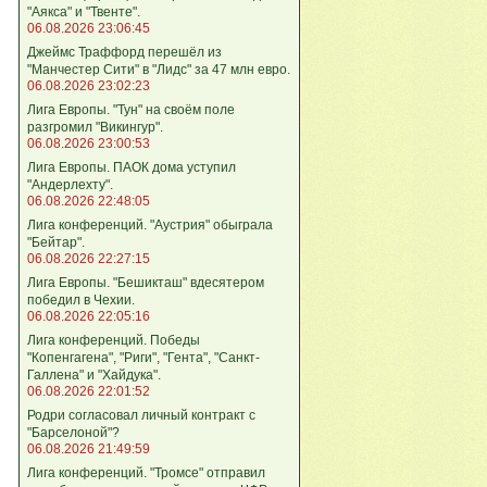
"Аякса" и "Твенте".
06.08.2026 23:06:45
Джеймс Траффорд перешёл из
"Манчестер Сити" в "Лидс" за 47 млн евро.
06.08.2026 23:02:23
Лига Европы. "Тун" на своём поле
разгромил "Викингур".
06.08.2026 23:00:53
Лига Европы. ПАОК дома уступил
"Андерлехту".
06.08.2026 22:48:05
Лига конференций. "Аустрия" обыграла
"Бейтар".
06.08.2026 22:27:15
Лига Европы. "Бешикташ" вдесятером
победил в Чехии.
06.08.2026 22:05:16
Лига конференций. Победы
"Копенгагена", "Риги", "Гента", "Санкт-
Галлена" и "Хайдука".
06.08.2026 22:01:52
Родри согласовал личный контракт с
"Барселоной"?
06.08.2026 21:49:59
Лига конференций. "Тромсе" отправил