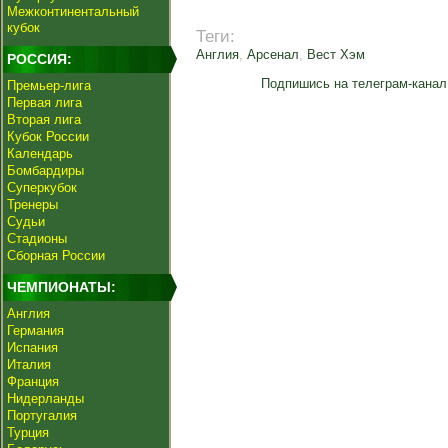
Межконтинентальный
кубок
Теги:
Англия
,
Арсенал
,
Вест Хэм
РОССИЯ:
Подпишись на телеграм-канал
Премьер-лига
Первая лига
Вторая лига
Кубок России
Календарь
Бомбардиры
Суперкубок
Тренеры
Судьи
Стадионы
Сборная России
ЧЕМПИОНАТЫ:
Англия
Германия
Испания
Италия
Франция
Нидерланды
Португалия
Турция