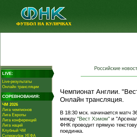
Российские новос
LIVE:
Live-результаты
Онлайн трансляции
Чемпионат Англии. "Вест
СОРЕВНОВАНИЯ:
Онлайн трансляция.
ЧМ 2026
Лига чемпионов
В 18:30 мск. начинается матч 3
Лига Европы
между
"Вест Хэмом"
и "Арсена
Лига конференций
ФНК проводит прямую текстов
Лига наций
Клубный ЧМ
поединка.
Суперкубок УЕФА