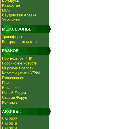
Беларусь
Казахстан
MLS
Саудовская Аравия
Узбекистан
МЕЖСЕЗОНЬЕ:
Трансферы
Контрольные матчи
РАЗНОЕ:
Прогнозы от ФНК
Российские новости
Мировые Новости
Коэффициенты УЕФА
Голосование
Поиск
Вакансии
Новый Форум
Старый Форум
Контакты
АРХИВЫ:
ЧМ 2022
ЧМ 2018
ЧМ 2014