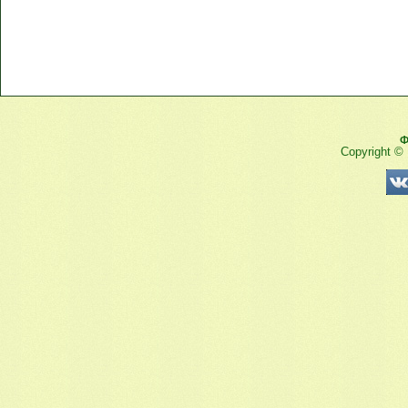
Ф
Copyright ©