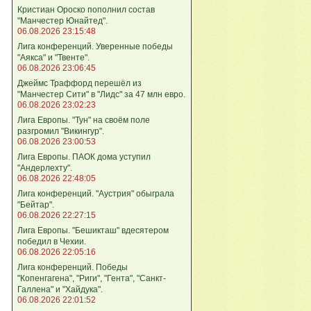
Кристиан Ороско пополнил состав
"Манчестер Юнайтед".
06.08.2026 23:15:48
Лига кoнференций. Уверенные победы
"Аякса" и "Твенте".
06.08.2026 23:06:45
Джеймс Траффорд перешёл из
"Манчестер Сити" в "Лидс" за 47 млн евро.
06.08.2026 23:02:23
Лига Европы. "Тун" на своём поле
разгромил "Викингур".
06.08.2026 23:00:53
Лига Европы. ПАОК дома уступил
"Андерлехту".
06.08.2026 22:48:05
Лига конференций. "Аустрия" обыграла
"Бейтар".
06.08.2026 22:27:15
Лига Европы. "Бешикташ" вдесятером
победил в Чехии.
06.08.2026 22:05:16
Лига конференций. Победы
"Копенгагена", "Риги", "Гента", "Санкт-
Галлена" и "Хайдука".
06.08.2026 22:01:52