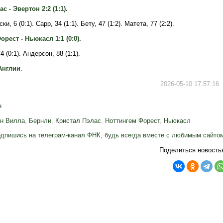
с - Эвертон 2:2 (1:1).
ки, 6 (0:1). Сарр, 34 (1:1). Бету, 47 (1:2). Матета, 77 (2:2).
рест - Ньюкасл 1:1 (0:0).
4 (0:1). Андерсон, 88 (1:1).
Англии
.
2026-05-10 17:57:16
н
н Вилла
,
Бернли
,
Кристал Пэлас
,
Ноттингем Форест
,
Ньюкасл
дпишись на телеграм-канал ФНК, будь всегда вместе с любимым сайто
Поделиться новость