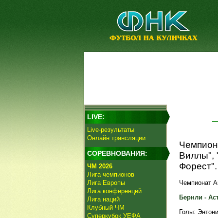
LIVE:
Live-результаты
Онлайн трансляции
Чемпиона
СОРЕВНОВАНИЯ:
Виллы", 
Форест".
ЧМ 2026
Лига чемпионов
Лига Европы
Чемпионат Ан
Лига конференций
Бернли - Аст
Лига наций
Клубный ЧМ
Голы: Энтони,
Суперкубок УЕФА