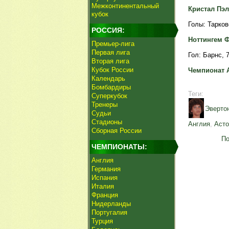
Межконтинентальный
Кристал Пэла
кубок
Голы: Тарковс
РОССИЯ:
Ноттингем Фо
Премьер-лига
Первая лига
Гол: Барнс, 7
Вторая лига
Кубок России
Чемпионат 
Календарь
Бомбардиры
Теги:
Суперкубок
Тренеры
Эверто
Судьи
Стадионы
Англия
,
Асто
Сборная России
По
ЧЕМПИОНАТЫ:
Англия
Германия
Испания
Италия
Франция
Нидерланды
Португалия
Турция