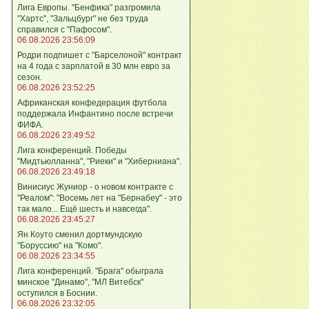
Лига Европы. "Бенфика" разгромила
"Хартс", "Зальцбург" не без труда
справился с "Пафосом".
06.08.2026 23:56:09
Родри подпишет с "Барселоной" контракт
на 4 года с зарплатой в 30 млн евро за
сезон.
06.08.2026 23:52:25
Африканская конфедерация футбола
поддержала Инфантино после встречи
ФИФА.
06.08.2026 23:49:52
Лига кoнференций. Победы
"Мидтьюлланна", "Риеки" и "Хиберниана".
06.08.2026 23:49:18
Винисиус Жуниор - о новом контракте с
"Реалом": "Восемь лет на "Бернабеу" - это
так мало... Ещё шесть и навсегда".
06.08.2026 23:45:27
Ян Коуто сменил дортмундскую
"Боруссию" на "Комо".
06.08.2026 23:34:55
Лига кoнференций. "Брага" обыграла
минское "Динамо", "МЛ Витебск"
оступился в Боснии.
06.08.2026 23:32:05