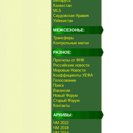
Беларусь
Казахстан
MLS
Саудовская Аравия
Узбекистан
МЕЖСЕЗОНЬЕ:
Трансферы
Контрольные матчи
РАЗНОЕ:
Прогнозы от ФНК
Российские новости
Мировые Новости
Коэффициенты УЕФА
Голосование
Поиск
Вакансии
Новый Форум
Старый Форум
Контакты
АРХИВЫ:
ЧМ 2022
ЧМ 2018
ЧМ 2014