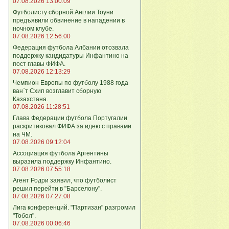
07.08.2026 13:00:09
Футболисту сборной Англии Тоуни
предъявили обвинение в нападении в
ночном клубе.
07.08.2026 12:56:00
Федерация футбола Албании отозвала
поддержку кандидатуры Инфантино на
пост главы ФИФА.
07.08.2026 12:13:29
Чемпион Европы по футболу 1988 года
ван`т Схип возглавит сборную
Казахстана.
07.08.2026 11:28:51
Глава Федерации футбола Португалии
раскритиковал ФИФА за идею с правами
на ЧМ.
07.08.2026 09:12:04
Ассоциация футбола Аргентины
выразила поддержку Инфантино.
07.08.2026 07:55:18
Агент Родри заявил, что футболист
решил перейти в "Барселону".
07.08.2026 07:27:08
Лига кoнференций. "Партизан" разгромил
"Тобол".
07.08.2026 00:06:46