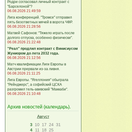
Родри согласовал личный контракт с
"Барселоной"?
06.08.2026 21:49:59
Лига конференций. "Тромсе" отправил
пять безответных мячей в ворота ЧФР.
06.08.2026 21:28:56
Матвей Сафонов: "Тяжело играть после
долгого отпуска, особенно физически".
06.08.2026 21:22:48
"Реал" продлил контракт с Винисиусом
Жуниором до лета 2032 года.
06.08.2026 21:12:56
Матч квалификации Лиги Европы в
Австрии прервали из-за ливня.
06.08.2026 21:11:25
Лига Европы. "Ягеллония" обыграла
"Рейнджерс", а софийский ЦСКА
разгромил тель-авивский "Маккаби".
06.08.2026 21:10:48
Архив новостей (
календарь
).
Август
3
10
17
24
31
4
11
18
25