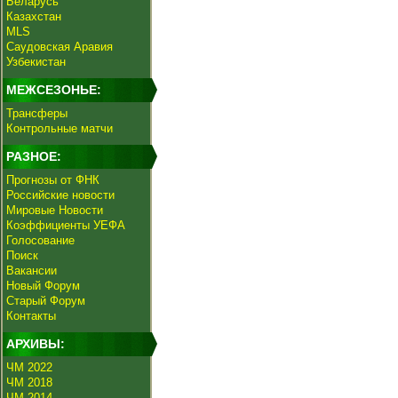
Беларусь
Казахстан
MLS
Саудовская Аравия
Узбекистан
МЕЖСЕЗОНЬЕ:
Трансферы
Контрольные матчи
РАЗНОЕ:
Прогнозы от ФНК
Российские новости
Мировые Новости
Коэффициенты УЕФА
Голосование
Поиск
Вакансии
Новый Форум
Старый Форум
Контакты
АРХИВЫ:
ЧМ 2022
ЧМ 2018
ЧМ 2014