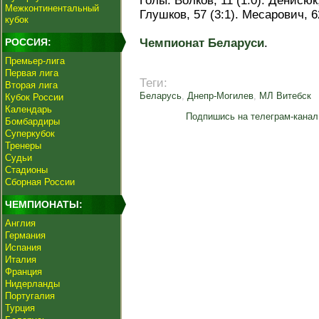
Голы: Волков, 11 (1:0). Денисюк, 
Межконтинентальный
Глушков, 57 (3:1). Месарович, 62
кубок
РОССИЯ:
Чемпионат Беларуси
.
Премьер-лига
Первая лига
Теги:
Вторая лига
Беларусь
,
Днепр-Могилев
,
МЛ Витебск
Кубок России
Календарь
Подпишись на телеграм-канал
Бомбардиры
Суперкубок
Тренеры
Судьи
Стадионы
Сборная России
ЧЕМПИОНАТЫ:
Англия
Германия
Испания
Италия
Франция
Нидерланды
Португалия
Турция