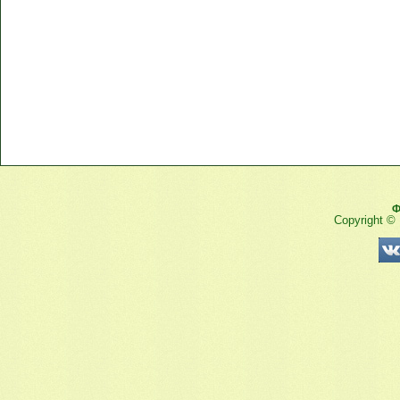
Ф
Copyright ©