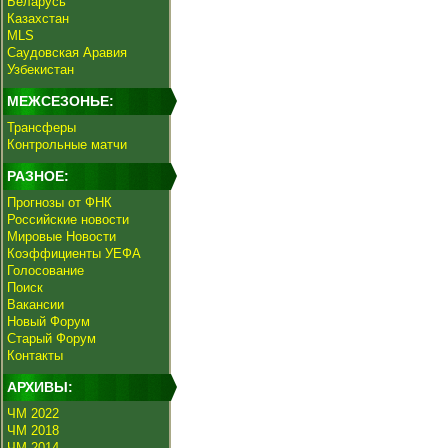
Беларусь
Казахстан
MLS
Саудовская Аравия
Узбекистан
МЕЖСЕЗОНЬЕ:
Трансферы
Контрольные матчи
РАЗНОЕ:
Прогнозы от ФНК
Российские новости
Мировые Новости
Коэффициенты УЕФА
Голосование
Поиск
Вакансии
Новый Форум
Старый Форум
Контакты
АРХИВЫ:
ЧМ 2022
ЧМ 2018
ЧМ 2014