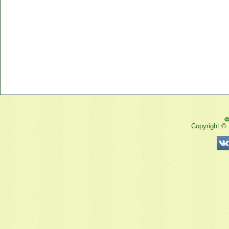
Ф
Copyright ©