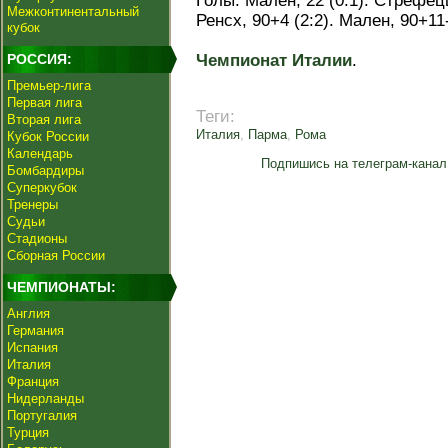
Голы: Мален, 22 (0:1). Стрефецца
Межконтинентальный
Ренсх, 90+4 (2:2). Мален, 90+11
кубок
РОССИЯ:
Чемпионат Италии
.
Премьер-лига
Первая лига
Теги:
Вторая лига
Италия
,
Парма
,
Рома
Кубок России
Календарь
Подпишись на телеграм-канал
Бомбардиры
Суперкубок
Тренеры
Судьи
Стадионы
Сборная России
ЧЕМПИОНАТЫ:
Англия
Германия
Испания
Италия
Франция
Нидерланды
Португалия
Турция