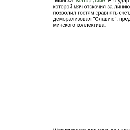
"Минска"
Матар Дийе
. Его уда
которой мяч отскочил за линию
позволил гостям сравнять счёт
деморализовал "Славию", пре
минского коллектива.