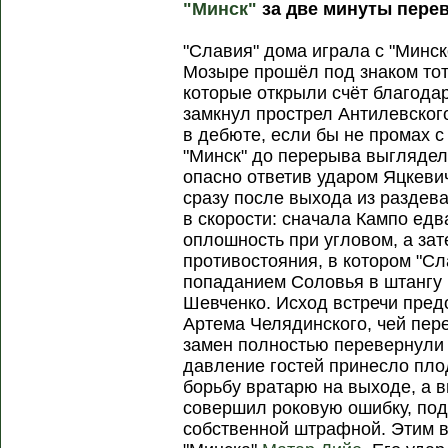
"Минск"
за две минуты пере
"Славия" дома играла с "Минск
Мозыре прошёл под знаком тот
которые открыли счёт благода
замкнул прострел Антилевског
в дебюте, если бы не промах с
"Минск" до перерыва выгляде
опасно ответив ударом Яцкевич
сразу после выхода из раздева
в скорости: сначала Кампо едв
оплошность при угловом, а зат
противостояния, в котором "С
попаданием Соловья в штангу
Шевченко. Исход встречи пред
Артема Челядинского, чей пере
замен полностью перевернули 
давление гостей принесло пло
борьбу вратарю на выходе, а
совершил роковую ошибку, под
собственной штрафной. Этим в