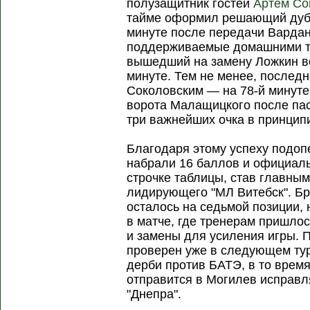
полузащитник гостей
Артем Со
тайме оформил решающий дубл
минуте после передачи Вардан
поддерживаемые домашними тр
вышедший на замену Ложкин во
минуте. Тем не менее, последн
Соколовским — на 78-й минуте
ворота Малащицкого после пас
три важнейших очка в принцип
Благодаря этому успеху подо
набрали 16 баллов и официаль
строчке таблицы, став главны
лидирующего "МЛ Витебск". Бр
осталось на седьмой позиции, 
в матче, где тренерам пришло
и замены для усиления игры. 
проверен уже в следующем тур
дерби против БАТЭ, в то время
отправится в Могилев исправл
"Днепра".