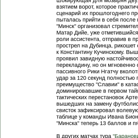
Шокирующая для мозырян дву
взятием ворот, которое практи
сценарий их прошлогоднего пр
пыталась прийти в себя после
"Минск" организовал стремит
Матар Дийе, уже отметившийся 
роли ассистента, отправив в 
прострел на Дубинца, рикошет 
к Константину Кучинскому. Вы
проявил завидную настойчивос
перекладину, но он мгновенно 
пассивного Рики Нгатчу вколот
удар за 120 секунд полностью 
преимущество "Славии" в ката
доминировавшие в первом тайм
тактических перестановок Арт
вышедших на замену футболис
свисток зафиксировал волевую
таблице у команды Ивана Бионч
"Минска" теперь 13 баллов и пя
В других матчах тура
"Баранов