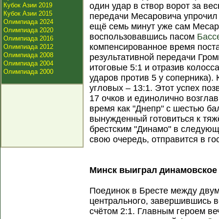
один удар в створ ворот за вес
Кубок Азии 2019
Кубок Азии 2015
передачи Месаровича упрочил 
Олимпиада 2024
ещё семь минут уже сам Месар
Олимпиада 2020
воспользовавшись пасом
Басс
Олимпиада 2016
компенсированное время пост
Олимпиада 2012
Олимпиада 2008
результативной передачи Гром
Олимпиада 2004
итоговые 5:1 и отразив колосс
Олимпиада 2000
ударов против 5 у соперника).
угловых – 13:1. Этот успех по
17 очков и единолично возглав
время как "Днепр" с шестью ба
вынужденный готовиться к тяж
брестским "Динамо" в следующ
свою очередь, отправится в го
Минск выиграл динамовское
Поединок в Бресте между двум
центрального, завершившись в
счётом 2:1. Главным героем ве