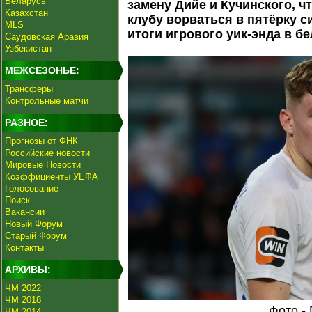
Беларусь
замену Дийе и Кучинского, 
Казахстан
клубу ворваться в пятёрку 
MLS
итоги игрового уик-энда в б
Саудовская Аравия
Узбекистан
МЕЖСЕЗОНЬЕ:
Трансферы
Контрольные матчи
РАЗНОЕ:
Прогнозы от ФНК
Российские новости
Мировые Новости
Коэффициенты УЕФА
Голосование
Поиск
Вакансии
Новый Форум
Старый Форум
Контакты
АРХИВЫ:
ЧМ 2022
ЧМ 2018
Фото -
ЧМ 2014