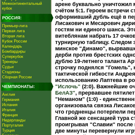
Межконтинентальный
арене буквально уничтожил 
кубок
счётом 5:1. Героем встречи 
оформивший дубль ещё в пер
РОССИЯ:
Лисакович и Месарович дири
Премьер-лига
гостям ни единого шанса. Э
Первая лига
витеблянам набрать 17 очко
Вторая лига
Кубок России
турнирную таблицу. Следом 
Календарь
минское "Динамо", вырвавш
Бомбардиры
дерби против брестских одно
Суперкубок
дублю 19-летнего таланта А
Тренеры
Судьи
строчку поднялся "Гомель",
Стадионы
тактической гибкости Андре
Сборная России
использованию Лаптева в ро
"Ислочь"
(2:0). Важнейшие о
ЧЕМПИОНАТЫ:
БелАЗ"
, прервавшее пятиле
Англия
"Неманом" (1:0) - единствен
Германия
Испания
организовала связка Лисако
Италия
что гродненцы потерпели пе
Франция
Главной же сенсацией тура с
Нидерланды
проигрывая "Славии" после 
Португалия
две минуты перевернули иг
Турция