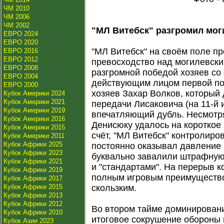
ЧМ 2010
ЧМ 2006
ЧМ 2002
"МЛ Витебск" разгромил мог
ЕВРО 2024
ЕВРО 2020
"МЛ Витебск" на своём поле п
ЕВРО 2016
ЕВРО 2012
превосходство над могилевски
ЕВРО 2008
разгромной победой хозяев со 
ЕВРО 2004
действующим лицом первой по
ЕВРО 2000
хозяев Захар Волков, который
Кубок Америки 2024
Кубок Америки 2021
передачи Лисаковича (на 11-й 
Кубок Америки 2019
впечатляющий дубль. Несмотря
Кубок Америки 2016
Денисюку удалось на короткое 
Кубок Америки 2015
счёт, "МЛ Витебск" контролиро
Кубок Америки 2011
Кубок Африки 2025
постоянно оказывал давление 
Кубок Африки 2023
буквально завалили штрафную
Кубок Африки 2021
и "стандартами". На перерыв 
Кубок Африки 2019
полным игровым преимуществом
Кубок Африки 2017
Кубок Африки 2015
скользким.
Кубок Африки 2013
Кубок Африки 2012
Во втором тайме доминировани
Кубок Африки 2010
итоговое сокрушение обороны 
Кубок Азии 2023