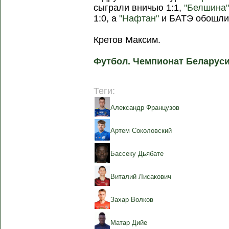
сыграли вничью 1:1,
"Белшина
1:0, а
"Нафтан"
и БАТЭ обошлис
Кретов Максим.
Футбол. Чемпионат Беларуси
Теги:
Александр Французов
Артем Соколовский
Бассеку Дьябате
Виталий Лисакович
Захар Волков
Матар Дийе