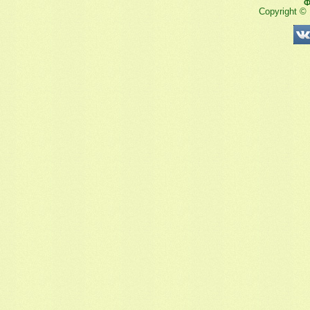
Ф
Copyright ©