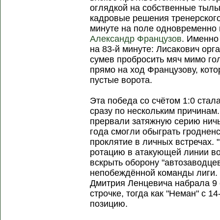
оглядкой на собственные тыл
кадровые решения тренерского
минуте на поле одновременн
Александр Французов
. Именно
на 83-й минуте: Лисакович ор
сумев пробросить мяч мимо го
прямо на ход Французову, кото
пустые ворота.
Эта победа со счётом 1:0 стал
сразу по нескольким причинам
прервали затяжную серию ничь
года смогли обыграть гродненс
проклятие в личных встречах. 
ротацию в атакующей линии во 
вскрыть оборону "автозаводцев
непобеждённой команды лиги. 
Дмитрия Ленцевича набрала 9 о
строчке, тогда как "Неман" с 1
позицию.