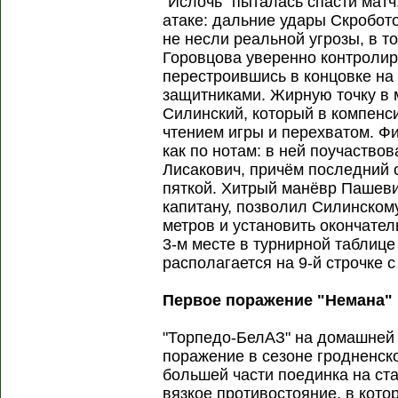
"Ислочь" пыталась спасти матч
атаке: дальние удары Скробот
не несли реальной угрозы, в т
Горовцова уверенно контролир
перестроившись в концовке на
защитниками. Жирную точку в 
Силинский, который в компенс
чтением игры и перехватом. Ф
как по нотам: в ней поучаство
Лисакович, причём последний
пяткой. Хитрый манёвр Пашеви
капитану, позволил Силинском
метров и установить окончатель
3-м месте в турнирной таблице 
располагается на 9-й строчке 
Первое поражение "Немана"
"Торпедо-БелАЗ" на домашней
поражение в сезоне гродненс
большей части поединка на ст
вязкое противостояние, в кот