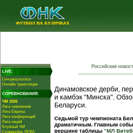
Российские новос
LIVE:
Live-результаты
Онлайн трансляции
Динамовское дерби, пе
СОРЕВНОВАНИЯ:
и камбэк "Минска". Обзо
ЧМ 2026
Беларуси.
Лига чемпионов
Лига Европы
Лига конференций
Седьмой тур чемпионата Бе
Лига наций
драматичным. Главным событ
Клубный ЧМ
вершине таблицы
"МЛ Витеб
Суперкубок УЕФА