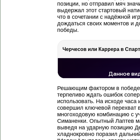
позиции, но отправил мяч знач
выдержал этот стартовый натис
что в сочетании с надёжной и
дождаться своих моментов и д
победы.
Черчесов или Каррера в Спарт
РЕКЛАМА
РЕКЛАМА
239 тыс. просмотров
Решающим фактором в побед
терпеливо ждать ошибок сопер
использовать. На исходе часа
совершил ключевой перехват в
многоходовую комбинацию с уч
Симаненки. Опытный Лаптев м
выведя на ударную позицию Д
хладнокровно поразил дальний