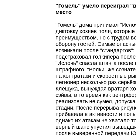
"Гомель" умело переиграл "
место
"Гомель" дома принимал "Исло
диктовку хозяев поля, которы
преимуществом, но с трудом 
оборону гостей. Самые опасны
возникали после "стандартов":
подстраховал голкипера после
"Ислочь" спасла штанга после
штрафного. "Волки" же сознате
на контратаки и скоростные р
легионер несколько раз серьё
Клещука, вынуждая вратаря х
сэйвы, в то время как центрф
реализовать не сумел, допуск
стадии. После перерыва рисун
прибавила в активности и попы
однако их атакам не хватало 
верный шанс упустил вышедши
после выверенной передачи Ю