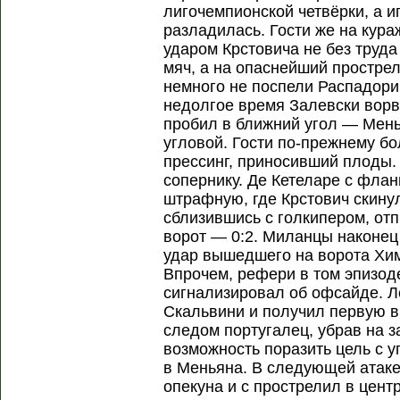
лигочемпионской четвёрки, а иг
разладилась. Гости же на кур
ударом Крстовича не без труд
мяч, а на опаснейший простре
немного не поспели Распадори 
недолгое время Залевски вор
пробил в ближний угол — Мень
угловой. Гости по-прежнему б
прессинг, приносивший плоды.
сопернику. Де Кетеларе с фла
штрафную, где Крстович скинул 
сблизившись с голкипером, от
ворот — 0:2. Миланцы наконе
удар вышедшего на ворота Хим
Впрочем, рефери в том эпизод
сигнализировал об офсайде. Л
Скальвини и получил первую в
следом португалец, убрав на з
возможность поразить цель с у
в Меньяна. В следующей атаке
опекуна и с прострелил в цент