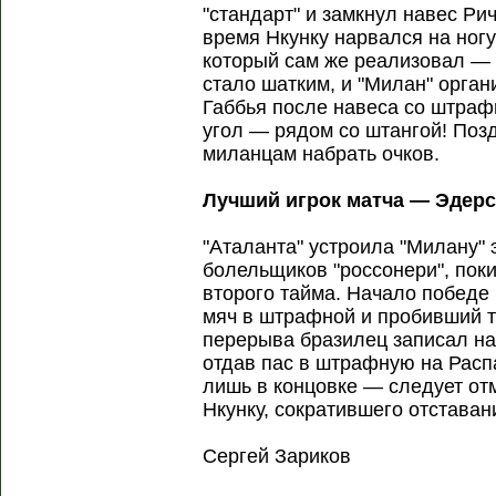
"стандарт" и замкнул навес Ри
время Нкунку нарвался на ногу
который сам же реализовал — 
стало шатким, и "Милан" орга
Габбья после навеса со штраф
угол — рядом со штангой! Поз
миланцам набрать очков.
Лучший игрок матча — Эдер
"Аталанта" устроила "Милану" 
болельщиков "россонери", пок
второго тайма. Начало побед
мяч в штрафной и пробивший то
перерыва бразилец записал на
отдав пас в штрафную на Расп
лишь в концовке — следует от
Нкунку, сократившего отстава
Сергей Зариков