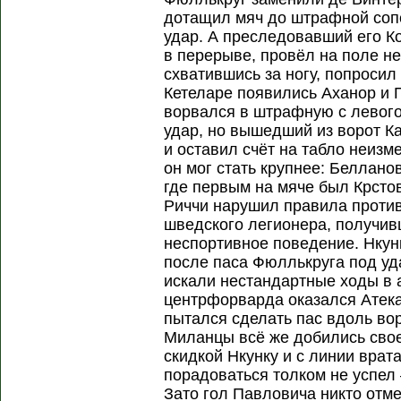
дотащил мяч до штрафной сопе
удар. А преследовавший его К
в перерыве, провёл на поле не
схватившись за ногу, попросил
Кетеларе появились Аханор и 
ворвался в штрафную с левого
удар, но вышедший из ворот К
и оставил счёт на табло неизм
он мог стать крупнее: Беллано
где первым на мяче был Крсто
Риччи нарушил правила против
шведского легионера, получивш
неспортивное поведение. Нкунк
после паса Фюллькруга под уд
искали нестандартные ходы в 
центрфорварда оказался Атека
пытался сделать пас вдоль во
Миланцы всё же добились сво
скидкой Нкунку и с линии врата
порадоваться толком не успел
Зато гол Павловича никто отме