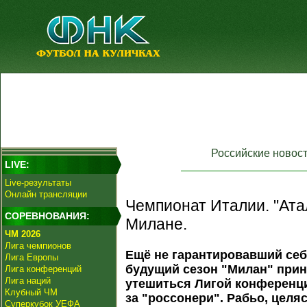
Российские новос
LIVE:
Live-результаты
Онлайн трансляции
Чемпионат Италии. "Ата
СОРЕВНОВАНИЯ:
Милане.
ЧМ 2026
Лига чемпионов
Ещё не гарантировавший себ
Лига Европы
будущий сезон "Милан" прин
Лига конференций
Лига наций
утешиться Лигой конференци
Клубный ЧМ
за "россонери". Рабьо, целя
Суперкубок УЕФА