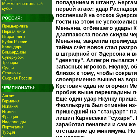
попаданием в штангу. Бергам
Межконтинентальный
первой атаке: удар Распадор
кубок
поспевший на отскок Эдерсон
РОССИЯ:
Гости на этом не успокоили
Премьер-лига
Меньяна, отбившего удары К
Первая лига
Дзаппакоста после скидки ч
Вторая лига
Меньяна, закрепив преимуще
Кубок России
тайма счёт вовсе стал разг
Календарь
Бомбардиры
в штрафной от Эдерсона и 
Суперкубок
"девятку". Аллегри пытался
Тренеры
запасных игроков. Нкунку, 
Судьи
близок к тому, чтобы сократ
Стадионы
Сборная России
своевременно вышел из воро
Крстович едва не огорчил Ме
ЧЕМПИОНАТЫ:
пробив выше перекладины п
Англия
Ещё один удар Нкунку пришёл
Германия
Фюллькруга был отменён из-
Испания
пришедший на "стандарт" Па
Италия
Франция
лишил Карнесекки "сухаря".
Нидерланды
заработал пенальти и сам же
Португалия
отставание до минимума. Но
Турция