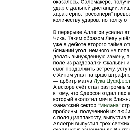
оказалось. Салемакерс, получ
удар с дальней дистанции, лиш
характерно, "россонери" прев
количеству ударов, но толку от
В перерыве Аллегри усилил ат
Чика. Таким образом Леау ушё
уже в дебюте второго тайма о
ближний угол, немного не поп
делать вынужденную замену, 
поле из раздевалки Скальвини
смог продолжить встречу, усту
с Хином упал на краю штрафно
— арбитр матча
Лука Цуффер
А вскоре счёт стал разгромным
к тому, что Эдерсон отдал пас
который вколотил мяч в ближни
Фанатский сектор
"Милана"
стр
пробоины, полученной их люб
с поля Дзаппакосту, выпустив 
Аллегри выпустил трёх свежих
Фюллькруг заменили де Винтер