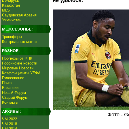
не удалось.
Беларусь
Казахстан
MLS
Саудовская Аравия
Узбекистан
МЕЖСЕЗОНЬЕ:
Трансферы
Контрольные матчи
РАЗНОЕ:
Прогнозы от ФНК
Российские новости
Мировые Новости
Коэффициенты УЕФА
Голосование
Поиск
Вакансии
Новый Форум
Старый Форум
Контакты
АРХИВЫ:
Фото - G
ЧМ 2022
ЧМ 2018
ЧМ 2014