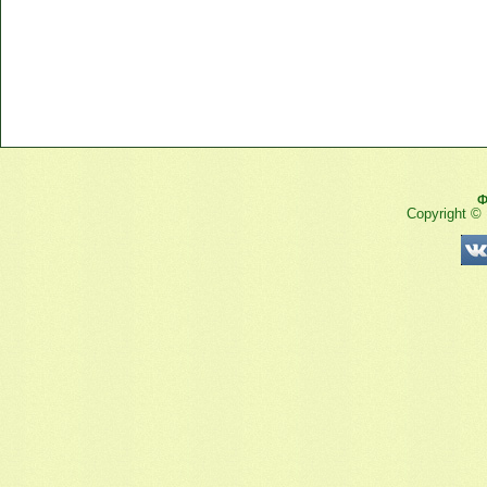
Ф
Copyright ©