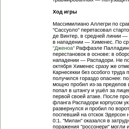
Ход игры
Массимилиано Аллегри по сра
"Сассуоло" перетасовал старт
де Винтер, в средней линии — 
в нападении — Хименес. По ср
"Дженоа"
Раффаэле Палладино 
перестановок в основе: в обо
нападении — Распадори. Не по
октября Хименес сразу же отм
Карнесекки без особого труда 
получился гораздо опаснее: по
мощно пробил из-за пределов
попал в штангу и ушёл за лице
первой своей атаке. После про
фланга Распадори корпусом у
развернулся и пробил по ворот
поспевший на отскок Эдерсон н
0:1. "Милан" оказался в затру
поражения "россонери" могли и