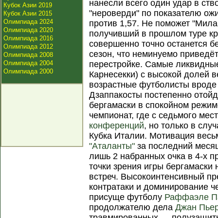
нанесли всего один удар в ств
Кубок Азии 2019
"нероверди" по показателю ож
Кубок Азии 2015
Олимпиада 2024
против 1,57. Не поможет "Мил
Олимпиада 2020
получивший в прошлом туре кр
Олимпиада 2016
совершенно точно останется б
Олимпиада 2012
сезон, что неминуемо приведё
Олимпиада 2008
Олимпиада 2004
перестройке. Самые ликвидные
Олимпиада 2000
Карнесекки) с высокой долей в
возрастные футболисты вроде
Дзаппакосты постепенно отойд
бергамаски в спокойном режим
чемпионат, где с седьмого мес
конференций
, но только в сл
Кубка Италии. Мотивация весь
"Аталанты"
за последний месяц
лишь 2 набранных очка в 4-х п
точки зрения игры бергамаски 
встреч. Высокоинтенсивный пр
контратаки и доминирование ч
присуще футболу
Раффаэле П
продолжателю дела
Джан Пьер
травмированных — полузащит