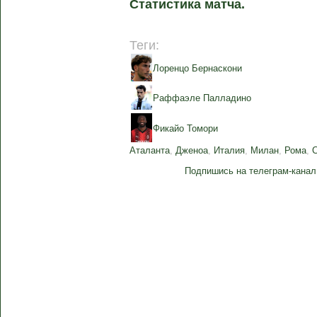
Статистика матча.
Теги:
Лоренцо Бернаскони
Раффаэле Палладино
Фикайо Томори
Аталанта
,
Дженоа
,
Италия
,
Милан
,
Рома
,
Подпишись на телеграм-канал