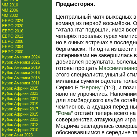
Предыстория.
ЧМ 2010
ЧМ 2006
ЧМ 2002
Центральный матч выходных в
ЕВРО 2024
команд из первой восьмёрки. О
ЕВРО 2020
"Аталанта" подошли, имея всег
ЕВРО 2016
четырёх прошлых турах чемпио
ЕВРО 2012
ЕВРО 2008
но в очных встречах в послед
ЕВРО 2004
бергамаски. Ни одна из шести
ЕВРО 2000
соперниками не завершилась в
Кубок Америки 2024
добивался результата, болель
Кубок Америки 2021
Кубок Америки 2019
готовы прощать
Массимилиано
Кубок Америки 2016
этого специалиста унылый сти
Кубок Америки 2015
миланцы сумели одолеть тольк
Кубок Америки 2011
Серию Б
"Верону"
(1:0), и пози
Кубок Африки 2025
явно не упрочились. Напомним
Кубок Африки 2023
Кубок Африки 2021
для ломбардского клуба остаё
Кубок Африки 2019
чемпионов, а идущая перед ны
Кубок Африки 2017
"Рома"
отстаёт теперь всего на 
Кубок Африки 2015
совершенства атакующая игра
Кубок Африки 2013
Кубок Африки 2012
Модрича разладилась соверше
Кубок Африки 2010
обосновавшимся в середине 
Кубок Азии 2023