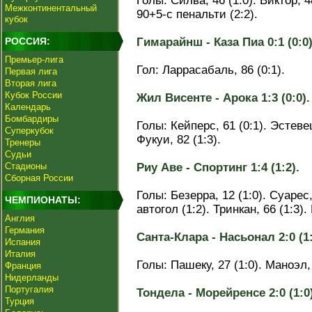
Голы: Силва, 46 (1:0). Виктор, 4
Межконтинентальный
90+5-с пенальти (2:2).
кубок
РОССИЯ:
Гимарайнш - Каза Пиа 0:1 (0:0)
Премьер-лига
Гол: Ларрасабаль, 86 (0:1).
Первая лига
Вторая лига
Кубок России
Жил Висенте - Арока 1:3 (0:0).
Календарь
Бомбардиры
Голы: Кейперс, 61 (0:1). Эстевеш
Суперкубок
Фукуи, 82 (1:3).
Тренеры
Судьи
Стадионы
Риу Аве - Спортинг 1:4 (1:2).
Сборная России
Голы: Безерра, 12 (1:0). Суарес,
ЧЕМПИОНАТЫ:
автогол (1:2). Тринкан, 66 (1:3).
Англия
Германия
Санта-Клара - Насьонал 2:0 (1:
Испания
Италия
Голы: Пашеку, 27 (1:0). Маноэл, 
Франция
Нидерланды
Португалия
Тондела - Морейренсе 2:0 (1:0)
Турция