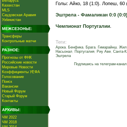
Беларусь
Голы: Айко, 18 (1:0). Лопеш, 60 (
Казахстан
MLS
Эштрела - Фамаликан 0:0 (0:0)
Саудовская Аравия
Узбекистан
Чемпионат Португалии
.
МЕЖСЕЗОНЬЕ:
Трансферы
Контрольные матчи
Теги:
Арока
,
Бенфика
,
Брага
,
Гимарайнш
,
Жил
РАЗНОЕ:
Насьонал
,
Португалия
,
Риу Аве
,
Санта-К
Эштрела
Прогнозы от ФНК
Российские новости
Подпишись на телеграм-канал
Мировые Новости
Коэффициенты УЕФА
Голосование
Поиск
Вакансии
Новый Форум
Старый Форум
Контакты
АРХИВЫ:
ЧМ 2022
ЧМ 2018
ЧМ 2014