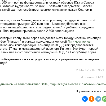
ь 300 млн вон из фонда сотрудничества и обменов Юга и Севера
, которые будут болеть за них", - заявили в ведомстве. Власти
то такой шаг поспособствует взаимопониманию между Сеулом и
ожили, что на билеты, плакаты и производство другой фанатской
потребуется примерно 300 млн вон. Число задействованных
 организаций разгласить затруднительно", - добавил сотрудник
а. Планируется привлечь около 2 500 болельщиков.
ерритории Республики Корея ожидается матч между местной командой
лубом "Нэкохян" в рамках полуфинала женской
Лиги чемпионов
утбольной конфедерации. Команда из КНДР, как предполагается,
ететь 17 мая в международный аэропорт Инчхон. Это будет первый
 семь лет визит спортивной команды из КНДР в Республику Корея.
о объединения также еще должно выдать разрешение на посещение
андой.
2026-05-12 07:39:21
Источник:
ТАСС
дпишись на телеграм-канал ФНК, будь всегда вместе с любимым сайто
Поделиться новость