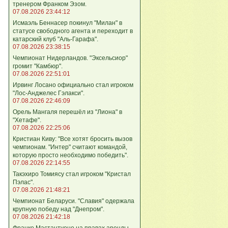
тренером Франком Эзом.
07.08.2026 23:44:12
Исмаэль Беннасер покинул "Милан" в
статусе свободного агента и переходит в
катарский клуб "Аль-Гарафа".
07.08.2026 23:38:15
Чемпионат Нидерландов. "Эксельсиор"
громит "Камбюр".
07.08.2026 22:51:01
Ирвинг Лосано официально стал игроком
"Лос-Анджелес Гэлакси".
07.08.2026 22:46:09
Орель Мангаля перешёл из "Лиона" в
"Хетафе".
07.08.2026 22:25:06
Кристиан Киву: "Все хотят бросить вызов
чемпионам. "Интер" считают командой,
которую просто необходимо победить".
07.08.2026 22:14:55
Такэхиро Томиясу стал игроком "Кристал
Пэлас".
07.08.2026 21:48:21
Чемпионат Беларуси. "Славия" одержала
крупную победу над "Днепром".
07.08.2026 21:42:18
Франко Мастантуоно на правах аренды