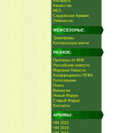
Беларусь
Казахстан
MLS
Саудовская Аравия
Узбекистан
МЕЖСЕЗОНЬЕ:
Трансферы
Контрольные матчи
РАЗНОЕ:
Прогнозы от ФНК
Российские новости
Мировые Новости
Коэффициенты УЕФА
Голосование
Поиск
Вакансии
Новый Форум
Старый Форум
Контакты
АРХИВЫ:
ЧМ 2022
ЧМ 2018
ЧМ 2014