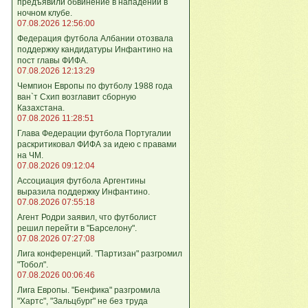
предъявили обвинение в нападении в
ночном клубе.
07.08.2026 12:56:00
Федерация футбола Албании отозвала
поддержку кандидатуры Инфантино на
пост главы ФИФА.
07.08.2026 12:13:29
Чемпион Европы по футболу 1988 года
ван`т Схип возглавит сборную
Казахстана.
07.08.2026 11:28:51
Глава Федерации футбола Португалии
раскритиковал ФИФА за идею с правами
на ЧМ.
07.08.2026 09:12:04
Ассоциация футбола Аргентины
выразила поддержку Инфантино.
07.08.2026 07:55:18
Агент Родри заявил, что футболист
решил перейти в "Барселону".
07.08.2026 07:27:08
Лига кoнференций. "Партизан" разгромил
"Тобол".
07.08.2026 00:06:46
Лига Европы. "Бенфика" разгромила
"Хартс", "Зальцбург" не без труда