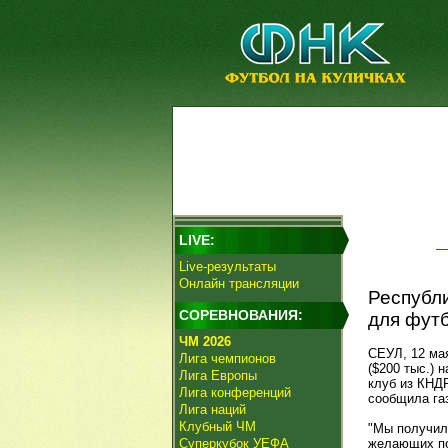
LIVE:
Live-результаты
Онлайн трансляции
Республ
СОРЕВНОВАНИЯ:
для футб
ЧМ 2026
СЕУЛ, 12 мая
Лига чемпионов
($200 тыс.)
Лига Европы
клуб из КНДР
Лига конференций
сообщила газ
Лига наций
Клубный ЧМ
"Мы получил
Суперкубок УЕФА
желающих по