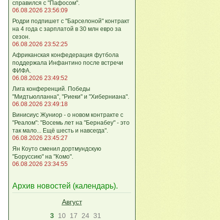
справился с "Пафосом".
06.08.2026 23:56:09
Родри подпишет с "Барселоной" контракт
на 4 года с зарплатой в 30 млн евро за
сезон.
06.08.2026 23:52:25
Африканская конфедерация футбола
поддержала Инфантино после встречи
ФИФА.
06.08.2026 23:49:52
Лига кoнференций. Победы
"Мидтьюлланна", "Риеки" и "Хиберниана".
06.08.2026 23:49:18
Винисиус Жуниор - о новом контракте с
"Реалом": "Восемь лет на "Бернабеу" - это
так мало... Ещё шесть и навсегда".
06.08.2026 23:45:27
Ян Коуто сменил дортмундскую
"Боруссию" на "Комо".
06.08.2026 23:34:55
Архив новостей (
календарь
).
Август
3
10
17
24
31