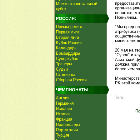
предоставит
Межконтинентальный
организациям
кубок
полагают, ч
Пхеньяном.
РОССИЯ:
Премьер-лига
"Мы предпол
атрибутики 
Первая лига
общественных
Вторая лига
министерств
Кубок России
Календарь
20 мая на т
Бомбардиры
"Сувон" и к
Суперкубок
Азиатской ф
Тренеры
должна прил
более чем за
Судьи
Стадионы
Министерств
Сборная России
РК этой ком
ЧЕМПИОНАТЫ:
Теги:
Англия
Германия
Испания
По
Италия
Франция
Нидерланды
Португалия
Турция