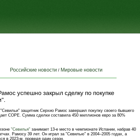
Российские новости
Мировые новости
/
амос успешно закрыл сделку по покупке
".
 "Севильи" защитник Серхио Рамос завершил покупку своего бывшего
щает COPE. Сумма сделки составила 450 миллионов евро за 80%
езоне
"Севилья"
занимает 13-е место в чемпионате Испании, набрав 40
атчах. Рамосу 39 лет. Он играл за "Севилью" в 2004–2005 годах, а
ся в 2023-м, проведя один сезон.