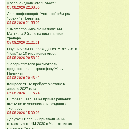
у азербайджанского "Сабаха".
05.08.2026 22:08:50
Лига конференций. "Аполлон" обыграл
"Бранн" в Норвегии.
05.08.2026 21:55:05
"Ньюкасл" объявил о назначении
Маттиаса Яйссле на пост главного
тренера.
05.08.2026 21:21:11
Науэль Молина переходит из "Атлетико" в
"Рому" за 18 миллионов евро..
05.08.2026 20:58:12
"Бавария" готова рассмотреть
предложения по трансферу Жоау
Пальиньи.
05.08.2026 20:43:41
Конгресс УЕФА пройдет в Астане в
апреле 2027 года.
05.08.2026 17:15:24
European Leagues не примет решений
ФИФА по изменению или созданию
турниров.
05.08.2026 15:30:08
Депутаты Испании призвали кабмин
отказаться от ЧМ-2030 с Марокко из-за
кризиса в Сеуте.