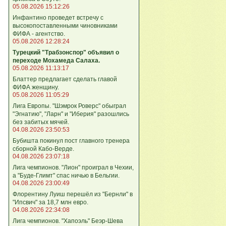
05.08.2026 15:12:26
Инфантино проведет встречу с
высокопоставленными чиновниками
ФИФА - агентство.
05.08.2026 12:28:24
Турецкий "Трабзонспор" объявил о
переходе Мохамеда Салаха.
05.08.2026 11:13:17
Блаттер предлагает сделать главой
ФИФА женщину.
05.08.2026 11:05:29
Лига Европы. "Шэмрок Роверс" обыграл
"Эгнатию", "Ларн" и "Иберия" разошлись
без забитых мячей.
04.08.2026 23:50:53
Бубишта покинул пост главного тренера
сборной Кабо-Верде.
04.08.2026 23:07:18
Лига чемпионов. "Лион" проиграл в Чехии,
а "Буде-Глимт" спас ничью в Бельгии.
04.08.2026 23:00:49
Флорентину Луиш перешёл из "Бернли" в
"Ипсвич" за 18,7 млн евро.
04.08.2026 22:34:08
Лига чемпионов. "Хапоэль" Беэр-Шева