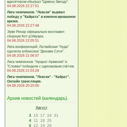
вдесятером обыграл "Црвену Звезду".
04.08.2026 22:27:51
Лига чемпионов. "Левски" вырвал
победу у "Кайрата" в компенсированное
время.
04.08.2026 22:27:48
Эрве Ренар официально возглавил
сборную Кот-д’Ивуара.
04.08.2026 22:05:51
Лига кoнференций. Латвийская "Ауда"
одолела албанское "Динамо Сити".
04.08.2026 21:06:07
Лига чемпионов. "Арарат-Армения" и
"Слован" победили с одинаковым счётом.
04.08.2026 21:03:28
Лига чемпионов. "Левски" - "Кайрат".
Онлайн трансляция.
04.08.2026 20:25:00
Архив новостей (
календарь
).
Август
3
10
17
24
31
4
11
18
25
5
12
19
26