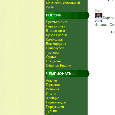
Межконтинентальный
кубок
Теги:
РОССИЯ:
Серхио
Премьер-лига
Испания
,
Се
Первая лига
Вторая лига
По
Кубок России
Календарь
Бомбардиры
Суперкубок
Тренеры
Судьи
Стадионы
Сборная России
ЧЕМПИОНАТЫ:
Англия
Германия
Испания
Италия
Франция
Нидерланды
Португалия
Турция