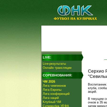
LIVE:
Live-результаты
Онлайн трансляции
Серхио Р
СОРЕВНОВАНИЯ:
"Севильи
ЧМ 2026
Воспитанник
Лига чемпионов
клуба, сооб
Лига Европы
акций.
Лига конференций
Лига наций
В текущем с
Клубный ЧМ
очков в 35 м
Суперкубок УЕФА
затем вернул