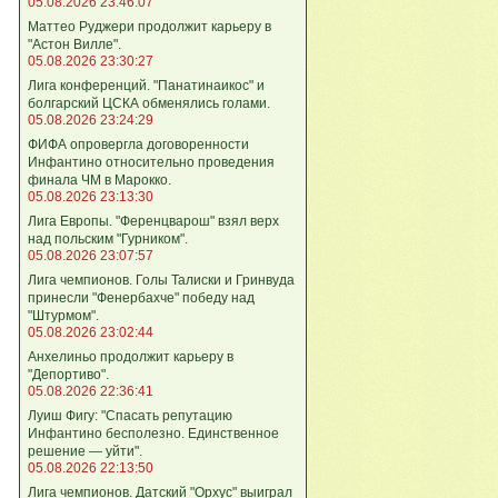
05.08.2026 23:46:07
Маттео Руджери продолжит карьеру в
"Астон Вилле".
05.08.2026 23:30:27
Лига конференций. "Панатинаикос" и
болгарский ЦСКА обменялись голами.
05.08.2026 23:24:29
ФИФА опровергла договоренности
Инфантино относительно проведения
финала ЧМ в Марокко.
05.08.2026 23:13:30
Лига Европы. "Ференцварош" взял верх
над польским "Гурником".
05.08.2026 23:07:57
Лига чемпионов. Голы Талиски и Гринвуда
принесли "Фенербахче" победу над
"Штурмом".
05.08.2026 23:02:44
Анхелиньо продолжит карьеру в
"Депортиво".
05.08.2026 22:36:41
Луиш Фигу: "Спасать репутацию
Инфантино бесполезно. Единственное
решение — уйти".
05.08.2026 22:13:50
Лига чемпионов. Датский "Орхус" выиграл