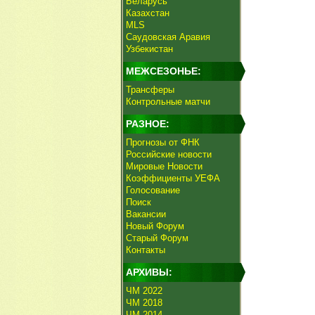
Беларусь
Казахстан
MLS
Саудовская Аравия
Узбекистан
МЕЖСЕЗОНЬЕ:
Трансферы
Контрольные матчи
РАЗНОЕ:
Прогнозы от ФНК
Российские новости
Мировые Новости
Коэффициенты УЕФА
Голосование
Поиск
Вакансии
Новый Форум
Старый Форум
Контакты
АРХИВЫ:
ЧМ 2022
ЧМ 2018
ЧМ 2014