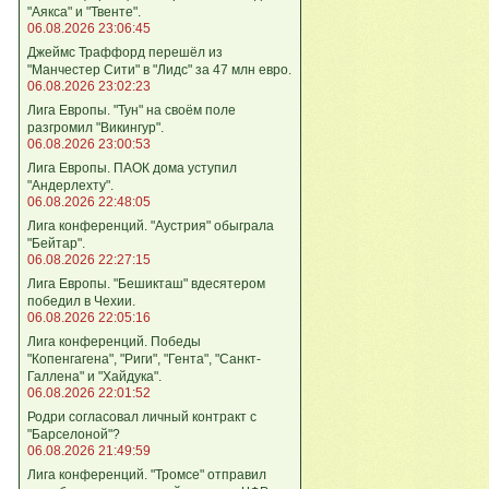
"Аякса" и "Твенте".
06.08.2026 23:06:45
Джеймс Траффорд перешёл из
"Манчестер Сити" в "Лидс" за 47 млн евро.
06.08.2026 23:02:23
Лига Европы. "Тун" на своём поле
разгромил "Викингур".
06.08.2026 23:00:53
Лига Европы. ПАОК дома уступил
"Андерлехту".
06.08.2026 22:48:05
Лига конференций. "Аустрия" обыграла
"Бейтар".
06.08.2026 22:27:15
Лига Европы. "Бешикташ" вдесятером
победил в Чехии.
06.08.2026 22:05:16
Лига конференций. Победы
"Копенгагена", "Риги", "Гента", "Санкт-
Галлена" и "Хайдука".
06.08.2026 22:01:52
Родри согласовал личный контракт с
"Барселоной"?
06.08.2026 21:49:59
Лига конференций. "Тромсе" отправил