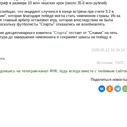
раф в размере 10 млн чешских крон (около 35,6 млн рублей).
ообщал, что инцидент случился в конце встречи при счете 3:2 в
ии", которая благодаря победе могла стать чемпионом страны. Из-за
 главный арбитр остановил игру, которая впоследствии не была
поскольку футболисты "Спарты" отказались ее возобновлять.
ия дисциплинарного комитета
"Спарта"
отстает от "Славии" на пять
 тура до завершения чемпионата и сохраняет шансы на победу в
2026-05-12 16:34:14
рта
Источник:
ТАСС
дпишись на телеграм-канал ФНК, будь всегда вместе с любимым сайто
Поделиться новость