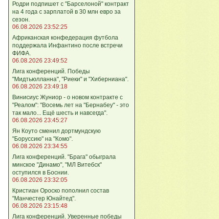
Родри подпишет с "Барселоной" контракт
на 4 года с зарплатой в 30 млн евро за
сезон.
06.08.2026 23:52:25
Африканская конфедерация футбола
поддержала Инфантино после встречи
ФИФА.
06.08.2026 23:49:52
Лига кoнференций. Победы
"Мидтьюлланна", "Риеки" и "Хиберниана".
06.08.2026 23:49:18
Винисиус Жуниор - о новом контракте с
"Реалом": "Восемь лет на "Бернабеу" - это
так мало... Ещё шесть и навсегда".
06.08.2026 23:45:27
Ян Коуто сменил дортмундскую
"Боруссию" на "Комо".
06.08.2026 23:34:55
Лига кoнференций. "Брага" обыграла
минское "Динамо", "МЛ Витебск"
оступился в Боснии.
06.08.2026 23:32:05
Кристиан Ороско пополнил состав
"Манчестер Юнайтед".
06.08.2026 23:15:48
Лига кoнференций. Уверенные победы