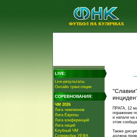
LIVE:
Live-результаты
Онлайн трансляции
"Славии"
СОРЕВНОВАНИЯ:
инциден
ЧМ 2026
ПРАГА, 12 м
Лига чемпионов
поражение п
Лига Европы
и напали на 
Лига конференций
этом сообща
Лига наций
Клубный ЧМ
Также дисци
Суперкубок УЕФА
должна пров