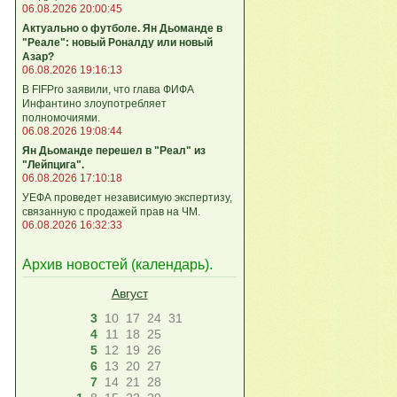
06.08.2026 20:00:45
Актуально о футболе. Ян Дьоманде в
"Реале": новый Роналду или новый
Азар?
06.08.2026 19:16:13
В FIFPro заявили, что глава ФИФА
Инфантино злоупотребляет
полномочиями.
06.08.2026 19:08:44
Ян Дьоманде перешел в "Реал" из
"Лейпцига".
06.08.2026 17:10:18
УЕФА проведет независимую экспертизу,
связанную с продажей прав на ЧМ.
06.08.2026 16:32:33
Архив новостей (
календарь
).
Август
3
10
17
24
31
4
11
18
25
5
12
19
26
6
13
20
27
7
14
21
28