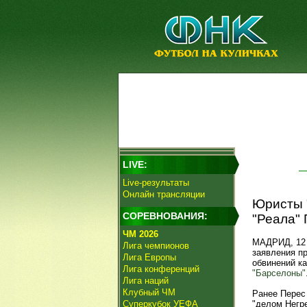
LIVE:
Live-результаты
Онлайн трансляции
Юристы 
СОРЕВНОВАНИЯ:
"Реала" 
ЧМ 2026
МАДРИД, 12 
Лига чемпионов
заявления п
Лига Европы
обвинений ка
Лига конференций
"Барселоны"
Лига наций
Клубный ЧМ
Ранее Перес
Суперкубок УЕФА
"делом Негре