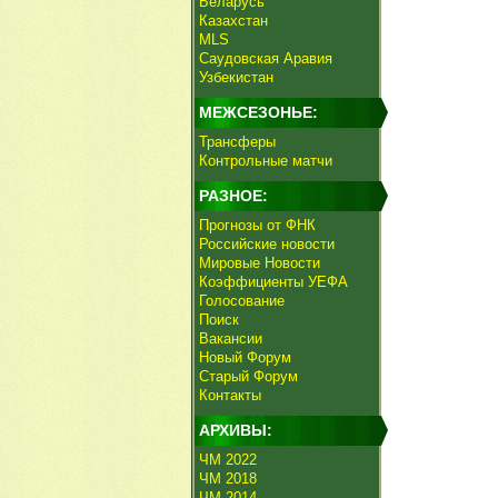
Беларусь
Казахстан
MLS
Саудовская Аравия
Узбекистан
МЕЖСЕЗОНЬЕ:
Трансферы
Контрольные матчи
РАЗНОЕ:
Прогнозы от ФНК
Российские новости
Мировые Новости
Коэффициенты УЕФА
Голосование
Поиск
Вакансии
Новый Форум
Старый Форум
Контакты
АРХИВЫ:
ЧМ 2022
ЧМ 2018
ЧМ 2014