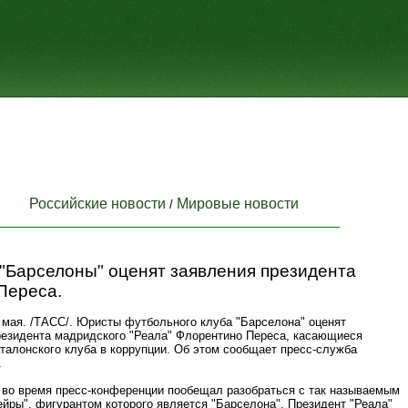
Российские новости
Мировые новости
/
"Барселоны" оценят заявления президента
Переса.
мая. /ТАСС/. Юристы футбольного клуба "Барселона" оценят
резидента мадридского "Реала" Флорентино Переса, касающиеся
талонского клуба в коррупции. Об этом сообщает пресс-служба
.
 во время пресс-конференции пообещал разобраться с так называемым
йры", фигурантом которого является "Барселона". Президент "Реала"