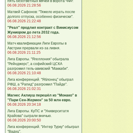
пять безответных мячей в ворота ЧФР.
06.08.2026 21:28:56
Матвей Сафонов: "Тяжело играть после
долгого отпуска, особенно физически".
06.08.2026 21:22:48
"Реал" продлил контракт с Винисиусом
Жуниором до лета 2032 года.
06.08.2026 21:12:56
Матч квалификации Лиги Европы в
Австрии прервали из-за ливня.
06.08.2026 21:11:25
Лига Европы. "Ягеллония" обыграла
"Рейнджерс", а софийский ЦСКА
разгромил тель-авивский "Маккаби".
06.08.2026 21:10:48
Лига кoнференций. "Яблонец" обыграл
РФШ, а "Рапид" разгромил "Пайде".
06.08.2026 21:02:31
Магнес Аклиуш перешёл из "Монако" в
"Пари Сен-Жермен" за 50 млн евро.
06.08.2026 20:34:18
Лига Европы. КуПС и "Университатя
Крайова" сыграли вничью.
06.08.2026 20:00:50
Лига конференций. "Интер Турку" обыграл
"Вадуц".