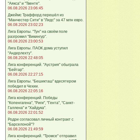
"Аякса" и "Твенте".
06.08.2026 23:06:45
Джеймс Траффорд перешёл из
"Манчестер Сити" в "Лидс" за 47 млн евро.
06.08.2026 23:02:23
Лига Европы. "Тун" на своём поле
разгромил "Викингур".
06.08.2026 23:00:53
Лига Европы. ПАОК дома уступил
"Андерлехту".
06.08.2026 22:48:05
Лига конференций. "Аустрия" обыграла
"Бейтар".
06.08.2026 22:27:15
Лига Европы. "Бешикташ" вдесятером
победил в Чехии.
06.08.2026 22:05:16
Лига конференций. Победы
"Копенгагена", "Риги", "Гента", "Санкт-
Галлена" и "Хайдука".
06.08.2026 22:01:52
Родри согласовал личный контракт с
"Барселоной"?
06.08.2026 21:49:59
Лига конференций. "Тромсе" отправил