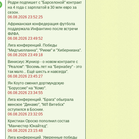
Родри подпишет с "Барселоной" контракт
на 4 года с зарплатой в 30 млн евро за
сезон.
06.08.2026 23:52:25
Африканская конфедерация футбола
поддержала Инфантино после встречи
ФИФА.
06.08.2026 23:49:52
Лига кoнференций. Победы
"Мидтьюлланна", "Риеки" и "Хиберниана".
06.08.2026 23:49:18
Винисиус Жуниор - о новом контракте с
"Реалом": "Восемь лет на "Бернабеу" - это
так мало... Ещё шесть и навсегда".
06.08.2026 23:45:27
Ян Коуто сменил дортмундскую
"Боруссию" на "Комо".
06.08.2026 23:34:55
Лига кoнференций. "Брага" обыграла
минское "Динамо", "МЛ Витебск"
оступился в Боснии.
06.08.2026 23:32:05
Кристиан Ороско пополнил состав
"Манчестер Юнайтед".
06.08.2026 23:15:48
Лига кoнференций. Уверенные победы