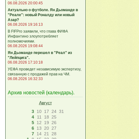
06.08.2026 20:00:45
Актуально о футболе. Ян Дьоманде в
"Реале": новый Роналду или новый
Азар?
06.08.2026 19:16:13
В FIFPro заявили, что глава ФИФА
Инфантино злоупотребляет
полномочиями.
06.08.2026 19:08:44
Ян Дьоманде перешел в "Реал" из
"Лейпцига".
06.08.2026 17:10:18
УЕФА проведет независимую экспертизу,
связанную с продажей прав на ЧМ.
06.08.2026 16:32:33
Архив новостей (
календарь
).
Август
3
10
17
24
31
4
11
18
25
5
12
19
26
6
13
20
27
7
14
21
28