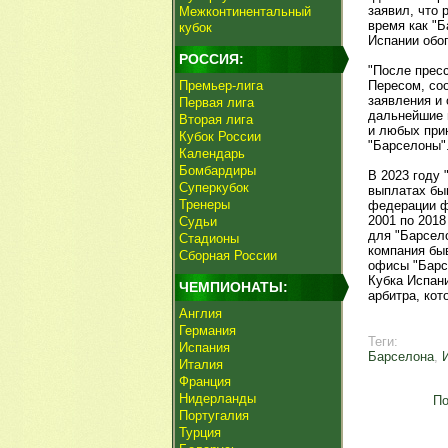
заявил, что 
Межконтинентальный
время как "Б
кубок
Испании обо
РОССИЯ:
"После прес
Премьер-лига
Пересом, со
заявления и
Первая лига
дальнейшие 
Вторая лига
и любых прин
Кубок России
"Барселоны"
Календарь
Бомбардиры
В 2023 году
Суперкубок
выплатах бы
Тренеры
федерации ф
2001 по 2018
Судьи
для "Барсело
Стадионы
компания бы
Сборная России
офисы "Барс
Кубка Испан
ЧЕМПИОНАТЫ:
арбитра, ко
Англия
Германия
Теги:
Испания
Барселона
,
Италия
Франция
Нидерланды
По
Португалия
Турция