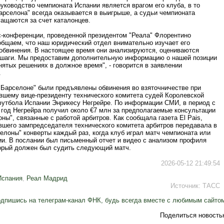
руководство чемпионата Испании является врагом его клуба, в то
арселона" всегда оказывается в выигрыше, а судьи чемпионата
гащаются за счет каталонцев.
с-конференции, проведенной президентом "Реала" Флорентино
общаем, что наш юридический отдел внимательно изучает его
 обвинения. В настоящее время они анализируются, оцениваются
шаги. Мы предоставим дополнительную информацию о нашей позиции
ятых решениях в должное время", - говорится в заявлении
.
 "Барселоне" были предъявлены обвинения во взяточничестве при
вшему вице-президенту технического комитета судей Королевской
утбола Испании Энрикесу Негрейре. По информации СМИ, в период с
 год Негрейра получил около €7 млн за предполагаемые консультации
ны", связанные с работой арбитров. Как сообщала газета El Pais,
вшего зампредседателя технического комитета арбитров передавала в
елоны" конверты каждый раз, когда клуб играл матч чемпионата или
ии. В послании был письменный отчет и видео с анализом профиля
торый должен был судить следующий матч.
2026-05-12 21:49:54
Испания
,
Реал Мадрид
Источник:
ТАСС
дпишись на телеграм-канал ФНК, будь всегда вместе с любимым сайто
Поделиться новость