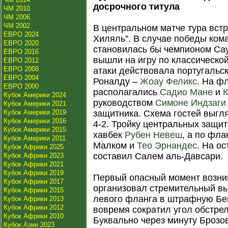
досрочного титула
ЧМ 2010
ЧМ 2006
ЧМ 2002
В центральном матче тура встр
ЕВРО 2024
Хиляль". В случае победы ко
ЕВРО 2020
становилась бы чемпионом Са
ЕВРО 2016
вышли на игру по классической
ЕВРО 2012
ЕВРО 2008
атаки действовала португаль
ЕВРО 2004
Роналду –
Жоау Феликс
. На ф
ЕВРО 2000
располагались
Садио Мане
и
Кубок Америки 2024
руководством
Симоне Индзаги
Кубок Америки 2021
Кубок Америки 2019
защитника. Схема гостей выгл
Кубок Америки 2016
4-2. Тройку центральных защи
Кубок Америки 2015
хавбек
Рубен Невеш
, а по фл
Кубок Америки 2011
Малком и
Тео Эрнандес
. На о
Кубок Африки 2025
составил Салем аль-Давсари.
Кубок Африки 2023
Кубок Африки 2021
Кубок Африки 2019
Первый опасный момент возник
Кубок Африки 2017
организовал стремительный вы
Кубок Африки 2015
левого фланга в штрафную Бен
Кубок Африки 2013
Кубок Африки 2012
вовремя сократил угол обстрел
Кубок Африки 2010
Буквально через минуту Брозо
Кубок Азии 2023