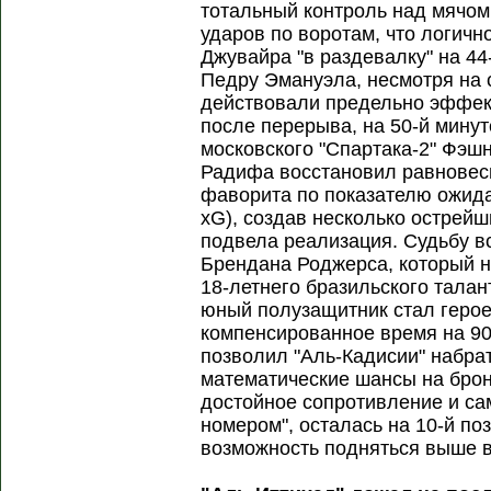
тотальный контроль над мячом
ударов по воротам, что логичн
Джувайра "в раздевалку" на 4
Педру Эмануэла, несмотря на 
действовали предельно эффект
после перерыва, на 50-й мин
московского "Спартака-2" Фэш
Радифа восстановил равновес
фаворита по показателю ожида
xG), создав несколько острейш
подвела реализация. Судьбу в
Брендана Роджерса, который н
18-летнего бразильского тала
юный полузащитник стал герое
компенсированное время на 90
позволил "Аль-Кадисии" набрат
математические шансы на бронз
достойное сопротивление и са
номером", осталась на 10-й по
возможность подняться выше в