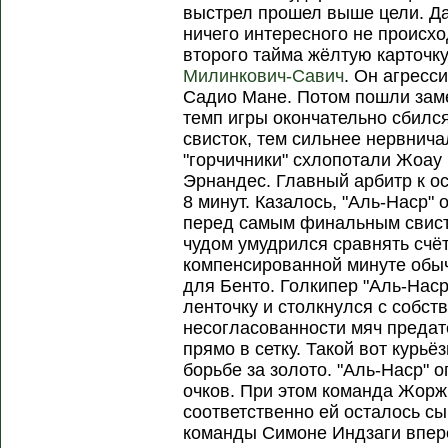
выстрел прошел выше цели. Да
ничего интересного не происхо
второго тайма жёлтую карточку
Милинкович-Савич
. Он агресс
Садио Мане. Потом пошли заме
темп игры окончательно сбил
свисток, тем сильнее нервнич
"горчичники" схлопотали Жоау
Эрнандес. Главный арбитр к о
8 минут. Казалось, "Аль-Наср" 
перед самым финальным свист
чудом умудрился сравнять счёт
компенсированной минуте обы
для Бенто. Голкипер "Аль-Нас
ленточку и столкнулся с собс
несогласованности мяч предате
прямо в сетку. Такой вот курьё
борьбе за золото. "Аль-Наср" 
очков. При этом команда Жорж
соответственно ей осталось сы
команды Симоне Индзаги впер