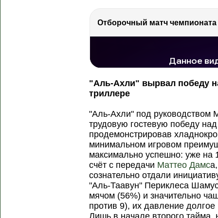
РЕКЛАМА
РЕКЛАМА
374 тыс. просмотров
"Аль-Ахли" вырвал победу н
триллере
"Аль-Ахли" под руководством 
трудовую гостевую победу над
продемонстрировав хладнокро
минимальном игровом преимущ
максимально успешно: уже на 
счёт с передачи
Маттео Дамс
а
сознательно отдали инициативу
"Аль-Таавун" Периклеса Шаму
мячом (56%) и значительно чащ
против 9), их давление долго
Лишь в начале второго тайма, 