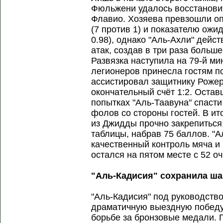
Фюльжени удалось восстановит
Флавио. Хозяева превзошли оп
(7 против 1) и показателю ожи
0.98), однако "Аль-Ахли" дейс
атак, создав в три раза больш
Развязка наступила на 79-й ми
легионеров принесла гостям п
ассистировал защитнику Рожер
окончательный счёт 1:2. Оста
попытках "Аль-Таавуна" спасти
фолов со стороны гостей. В ит
из Джидды прочно закрепиться 
таблицы, набрав 75 баллов. "А
качественный контроль мяча и 
остался на пятом месте с 52 о
"Аль-Кадисия" сохранила ш
"Аль-Кадисия" под руководст
драматичную выездную победу 
борьбе за бронзовые медали. 