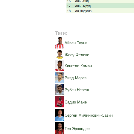
Теги:
Айвен Тоуни
Жоау Феликс
Кингсли Коман
Рияд Марез
Рубен Невеш
Садио Мане
Сергей Милинкович-Савич
Тео Эрнандес