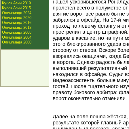
нашёл ускорившегося Роналду.
Кубок Азии 2019
пролетел всего в полуметре от
Кубок Азии 2015
Олимпиада 2024
взятие ворот всё равно бы не 
Олимпиада 2020
забрался в офсайд. На 17-й м
Олимпиада 2016
проход по левому флангу и от
Олимпиада 2012
прострелил в центр штрафной.
Олимпиада 2008
Олимпиада 2004
ударом в касание, но на пути 
Олимпиада 2000
этого блокированного удара с
сторону от створа. Вскоре бо
взорвались овациями, когда Б
в ворота. Однако радость был
выполнявший результативный 
находился в офсайде. Судьи в
Видеоассистенты больше мину
гостей. После тщательного из
правоту бокового арбитра: фла
ворот окончательно отменили.
Далее на поле пошла жёсткая, 
результате которой главный ар
вынужден был показать сразу т