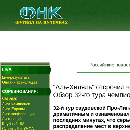
Российские новос
LIVE:
Live-результаты
Онлайн трансляции
"Аль-Хиляль" отсрочил 
СОРЕВНОВАНИЯ:
Обзор 32-го тура чемпи
ЧМ 2026
Лига чемпионов
32-й тур саудовской Про-Ли
Лига Европы
драматичным и ознаменовал
Лига конференций
Лига наций
последних минутах, что сер
Клубный ЧМ
распределение мест в верхне
Суперкубок УЕФА