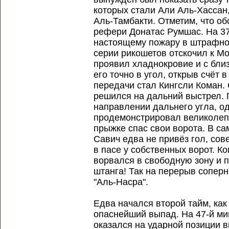
которых стали Али Аль-Хассан
Аль-Тамбакти. Отметим, что о
рефери Донатас Румшас. На 37
настоящему пожару в штрафно
серии рикошетов отскочил к М
проявил хладнокровие и с бли
его точно в угол, открыв счёт 
передачи стал Кингсли Коман.
решился на дальний выстрел. 
направлении дальнего угла, о
продемонстрировал великолеп
прыжке спас свои ворота. В с
Савич едва не привёз гол, со
в пасе у собственных ворот. К
ворвался в свободную зону и п
штанга! Так на перерыв соперн
"Аль-Насра".
Едва начался второй тайм, как
опаснейший выпад. На 47-й м
оказался на ударной позиции 