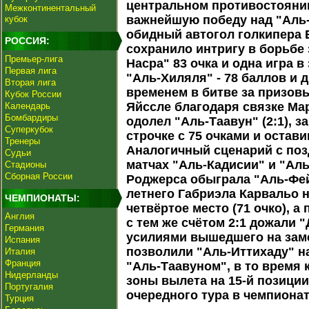
центральном противостоянии
Межконтинентальный
важнейшую победу над "Аль-
кубок
обидный автогол голкипера Б
РОССИЯ:
сохранило интригу в борьбе 
Премьер-лига
Насра" 83 очка и одна игра в
Первая лига
"Аль-Хиляля" - 78 баллов и 
Вторая лига
временем в битве за призов
Кубок России
Яйссле благодаря связке Мар
Календарь
Бомбардиры
одолел "Аль-Таавун" (2:1), 
Суперкубок
строчке с 75 очками и остав
Тренеры
Аналогичный сценарий с поз
Судьи
матчах "Аль-Кадисии" и "Ал
Стадионы
Сборная России
Роджерса обыграла "Аль-Фейх
летнего Габриэла Карвальо н
ЧЕМПИОНАТЫ:
четвёртое место (71 очко), 
Англия
с тем же счётом 2:1 дожали "
Германия
усилиями вышедшего на зам
Испания
позволили "Аль-Иттихаду" на
Италия
Франция
"Аль-Таавуном", в то время 
Нидерланды
зоны вылета на 15-й позиции
Португалия
очередного тура в чемпиона
Турция