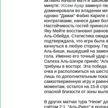
активно начали матч и законом
минуте:
Уссем Ауар
замкнул пе
доминировали во владении мяч
однако "Дамак" Фабио Кариле 
контратаками, нанеся даже бол
Настойчивость гостей принесла
Яку Мейте восстановил равно
Аль-Обейда. Статистика ожидае
подтверждала, что игра была 
качнуться в любую сторону. Ге
Аль-Биши, вышедший на замен
гола. Именно его точный удар 
Салеха Аль-Шехри принёс "Аль
трибуны в восторг. Эта победа
очка и расположиться на шесто
лишь по дополнительным показ
самоотверженную игру и раве
моментам, остался на 15-й стр
опасной близости от зоны выле
В других матчах тура "Неом" д
счётом 2:1, "Аль-Рияд" в родны