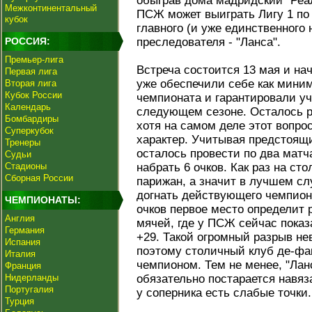
обыграв дома мадридский "Реал
Межконтинентальный
ПСЖ может выиграть Лигу 1 по 
кубок
главного (и уже единственного
РОССИЯ:
преследователя - "Ланса".
Премьер-лига
Встреча состоится 13 мая и нач
Первая лига
уже обеспечили себе как мини
Вторая лига
Кубок России
чемпионата и гарантировали у
Календарь
следующем сезоне. Осталось р
Бомбардиры
хотя на самом деле этот вопр
Суперкубок
характер. Учитывая предстоящ
Тренеры
осталось провести по два матч
Судьи
Стадионы
набрать 6 очков. Как раз на ст
Сборная России
парижан, а значит в лучшем с
догнать действующего чемпион
ЧЕМПИОНАТЫ:
очков первое место определит
Англия
мячей, где у ПСЖ сейчас показа
Германия
+29. Такой огромный разрыв не
Испания
поэтому столичный клуб де-фак
Италия
чемпионом. Тем не менее, "Лан
Франция
Нидерланды
обязательно постарается навяз
Португалия
у соперника есть слабые точки.
Турция