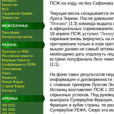
Беларусь
ПСЖ на ходу, но без Сафонова
Казахстан
MLS
Текущая весна складывается о
Саудовская Аравия
Узбекистан
Луиса Энрике. После домашнег
"Монако"
(1:3) команда выдала
МЕЖСЕЗОНЬЕ:
в официальных соревнованиях. 
Трансферы
19 апреля ПСЖ уступил
"Лиону
Контрольные матчи
парижане вновь вернулись на п
притормозив только в игре прот
РАЗНОЕ:
вышел далеко не самый оптима
Прогнозы от ФНК
необходимо дать отдохнуть ли
Российские новости
встречи полуфинала Лиги чемп
Мировые Новости
(1:1).
Коэффициенты УЕФА
Голосование
Поиск
На фоне таких результатов неу
Вакансии
информации о договоренности 
Новый Форум
с главным тренером Луисом Энр
Старый Форум
Испанец возглавляет ПСЖ с 202
Контакты
серьезных успехов. Под руков
АРХИВЫ:
выиграла Суперкубок Франции,
Франции и кубке страны, по ра
ЧМ 2022
ЧМ 2018
Суперкубок УЕФА. Скоро эта к
ЧМ 2014