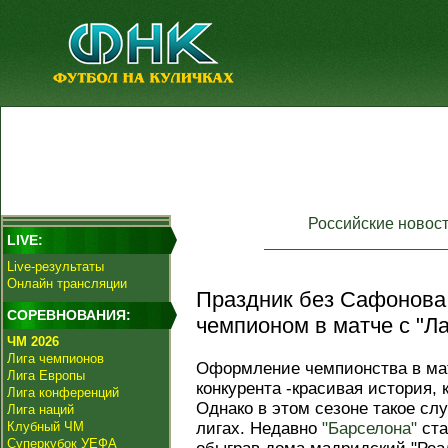
Российские новос
LIVE:
Live-результаты
Онлайн трансляции
Праздник без Сафонова:
СОРЕВНОВАНИЯ:
чемпионом в матче с "Л
ЧМ 2026
Лига чемпионов
Оформление чемпионства в мат
Лига Европы
конкурента -красивая история, 
Лига конференций
Однако в этом сезоне такое сл
Лига наций
Клубный ЧМ
лигах. Недавно
"Барселона"
ста
Суперкубок УЕФА