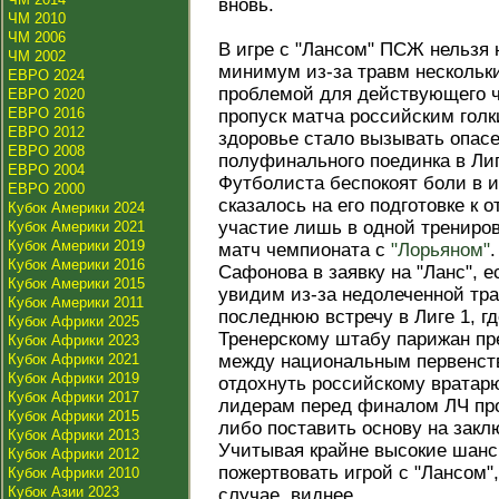
вновь.
ЧМ 2010
ЧМ 2006
В игре с "Лансом" ПСЖ нельзя 
ЧМ 2002
минимум из-за травм нескольк
ЕВРО 2024
проблемой для действующего 
ЕВРО 2020
ЕВРО 2016
пропуск матча российским гол
ЕВРО 2012
здоровье стало вызывать опасе
ЕВРО 2008
полуфинального поединка в Лиг
ЕВРО 2004
Футболиста беспокоят боли в 
ЕВРО 2000
сказалось на его подготовке к о
Кубок Америки 2024
участие лишь в одной трениров
Кубок Америки 2021
Кубок Америки 2019
матч чемпионата с
"Лорьяном"
Кубок Америки 2016
Сафонова в заявку на "Ланс", е
Кубок Америки 2015
увидим из-за недолеченной тра
Кубок Америки 2011
последнюю встречу в Лиге 1, 
Кубок Африки 2025
Тренерскому штабу парижан пр
Кубок Африки 2023
Кубок Африки 2021
между национальным первенств
Кубок Африки 2019
отдохнуть российскому вратар
Кубок Африки 2017
лидерам перед финалом ЛЧ про
Кубок Африки 2015
либо поставить основу на зак
Кубок Африки 2013
Учитывая крайне высокие шанс
Кубок Африки 2012
пожертвовать игрой с "Лансом"
Кубок Африки 2010
Кубок Азии 2023
случае, виднее.