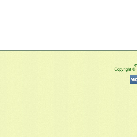
Ф
Copyright ©