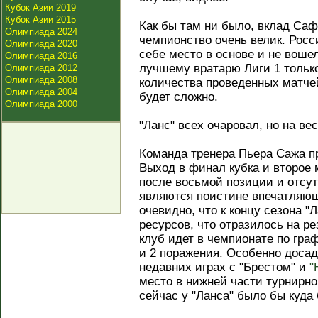
Кубок Азии 2019
Кубок Азии 2015
Как бы там ни было, вклад Са
Олимпиада 2024
чемпионство очень велик. Росс
Олимпиада 2020
себе место в основе и не воше
Олимпиада 2016
лучшему вратарю Лиги 1 только
Олимпиада 2012
Олимпиада 2008
количества проведенных матчей.
Олимпиада 2004
будет сложно.
Олимпиада 2000
"Ланс" всех очаровал, но на ве
Команда тренера Пьера Сажа п
Выход в финал кубка и второе 
после восьмой позиции и отсут
являются поистине впечатляю
очевидно, что к концу сезона "
ресурсов, что отразилось на р
клуб идет в чемпионате по граф
и 2 поражения. Особенно доса
недавних играх с "Брестом" и
"
место в нижней части турнирно
сейчас у "Ланса" было бы куда