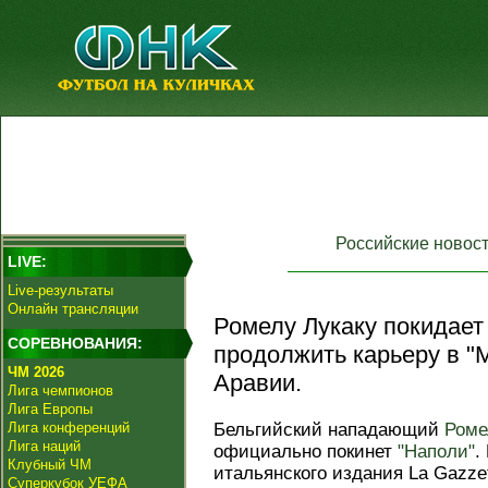
Российские новос
LIVE:
Live-результаты
Онлайн трансляции
Ромелу Лукаку покидает
СОРЕВНОВАНИЯ:
продолжить карьеру в "
ЧМ 2026
Аравии.
Лига чемпионов
Лига Европы
Лига конференций
Бельгийский нападающий
Роме
Лига наций
официально покинет
"Наполи"
.
Клубный ЧМ
итальянского издания La Gazzet
Суперкубок УЕФА