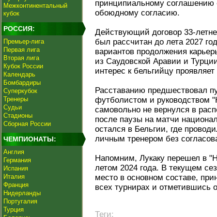
принципиальному соглашению о
Межконтинентальный
обоюдному согласию.
кубок
РОССИЯ:
Действующий договор 33-летне
был рассчитан до лета 2027 го
Премьер-лига
Первая лига
вариантов продолжения карьеры
Вторая лига
из Саудовской Аравии и Турции
Кубок России
интерес к бельгийцу проявляе
Календарь
Бомбардиры
Расставанию предшествовал п
Суперкубок
Тренеры
футболистом и руководством "Н
Судьи
самовольно не вернулся в расп
Стадионы
после паузы на матчи национ
Сборная России
остался в Бельгии, где провод
личным тренером без согласов
ЧЕМПИОНАТЫ:
Англия
Напомним, Лукаку перешел в "
Германия
летом 2024 года. В текущем се
Испания
Италия
место в основном составе, прин
Франция
всех турнирах и отметившись 
Нидерланды
Португалия
Турция
Теги: