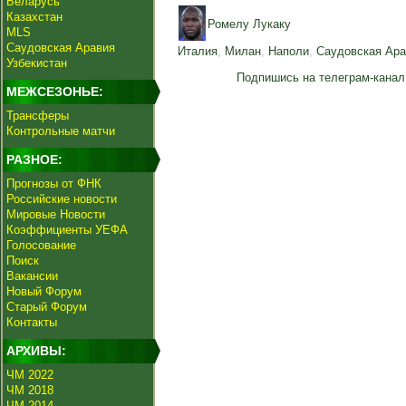
Беларусь
Казахстан
Ромелу Лукаку
MLS
Саудовская Аравия
Италия
,
Милан
,
Наполи
,
Саудовская Ара
Узбекистан
Подпишись на телеграм-канал
МЕЖСЕЗОНЬЕ:
Трансферы
Контрольные матчи
РАЗНОЕ:
Прогнозы от ФНК
Российские новости
Мировые Новости
Коэффициенты УЕФА
Голосование
Поиск
Вакансии
Новый Форум
Старый Форум
Контакты
АРХИВЫ:
ЧМ 2022
ЧМ 2018
ЧМ 2014