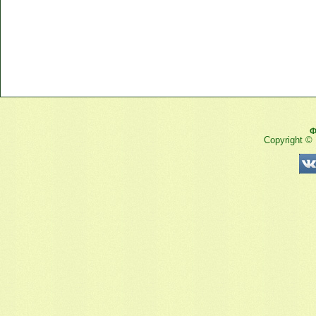
Ф
Copyright ©