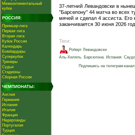
Межконтинентальный
37-летний Левандовски в ныне
кубок
"Барселону" 44 матча во всех т
РОССИЯ:
мячей и сделал 4 ассиста. Его 
заканчивается 30 июня 2026 год
Премьер-лига
Первая лига
Вторая лига
Теги:
Кубок России
Календарь
Роберт Левандовски
Бомбардиры
Суперкубок
Аль-Хиляль
,
Барселона
,
Испания
,
Саудо
Тренеры
Подпишись на телеграм-канал
Судьи
Стадионы
Сборная России
ЧЕМПИОНАТЫ:
Англия
Германия
Испания
Италия
Франция
Нидерланды
Португалия
Турция