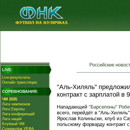
Российские новос
LIVE:
Live-результаты
Онлайн трансляции
"Аль-Хиляль" предложи
СОРЕВНОВАНИЯ:
контракт с зарплатой в 9
ЧМ 2026
Лига чемпионов
Нападающий
"Барселоны"
Робе
Лига Европы
всего, перейдёт в "Аль-Хиляль
Лига конференций
Ярослав Колиньски, клуб из С
Лига наций
Клубный ЧМ
польскому форварду контракт с 
Суперкубок УЕФА