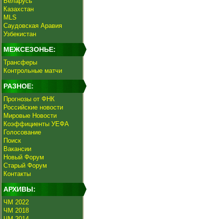
Беларусь
Казахстан
MLS
Саудовская Аравия
Узбекистан
МЕЖСЕЗОНЬЕ:
Трансферы
Контрольные матчи
РАЗНОЕ:
Прогнозы от ФНК
Российские новости
Мировые Новости
Коэффициенты УЕФА
Голосование
Поиск
Вакансии
Новый Форум
Старый Форум
Контакты
АРХИВЫ:
ЧМ 2022
ЧМ 2018
ЧМ 2014