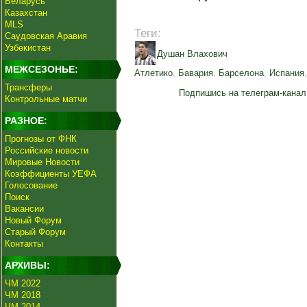
Беларусь
Казахстан
MLS
Теги:
Саудовская Аравия
Узбекистан
Душан Влахович
МЕЖСЕЗОНЬЕ:
Атлетико
,
Бавария
,
Барселона
,
Испания
Трансферы
Подпишись на телеграм-канал
Контрольные матчи
РАЗНОЕ:
Прогнозы от ФНК
Российские новости
Мировые Новости
Коэффициенты УЕФА
Голосование
Поиск
Вакансии
Новый Форум
Старый Форум
Контакты
АРХИВЫ:
ЧМ 2022
ЧМ 2018
ЧМ 2014