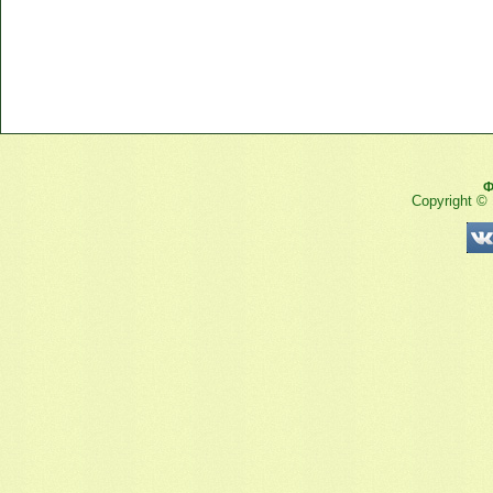
Ф
Copyright ©