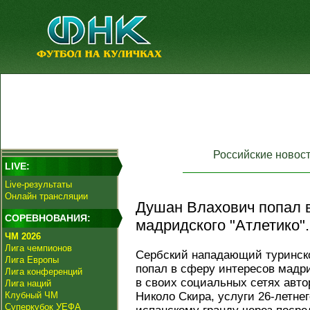
Российские новос
LIVE:
Live-результаты
Онлайн трансляции
Душан Влахович попал 
СОРЕВНОВАНИЯ:
мадридского "Атлетико".
ЧМ 2026
Лига чемпионов
Сербский нападающий туринск
Лига Европы
попал в сферу интересов мадр
Лига конференций
в своих социальных сетях авт
Лига наций
Клубный ЧМ
Николо Скира, услуги 26-летн
Суперкубок УЕФА