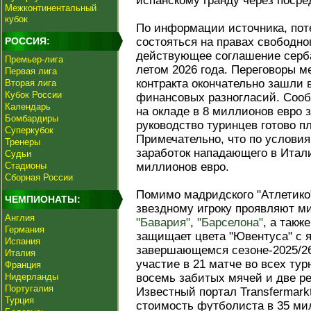
испанскому гранду через посре
Межконтинентальный
кубок
По информации источника, по
РОССИЯ:
состояться на правах свободног
действующее соглашение серба
Премьер-лига
летом 2026 года. Переговоры м
Первая лига
контракта окончательно зашли 
Вторая лига
Кубок России
финансовых разногласий. Сооб
Календарь
на окладе в 8 миллионов евро з
Бомбардиры
руководство туринцев готово п
Суперкубок
Примечательно, что по условия
Тренеры
заработок нападающего в Итали
Судьи
Стадионы
миллионов евро.
Сборная России
Помимо мадридского "Атлетико"
ЧЕМПИОНАТЫ:
звездному игроку проявляют м
Англия
"Бавария"
,
"Барселона"
, а такж
Германия
защищает цвета "Ювентуса" с я
Испания
завершающемся сезоне-2025/2
Италия
участие в 21 матче во всех тур
Франция
Нидерланды
восемь забитых мячей и две р
Португалия
Известный портал Transfermar
Турция
стоимость футболиста в 35 ми