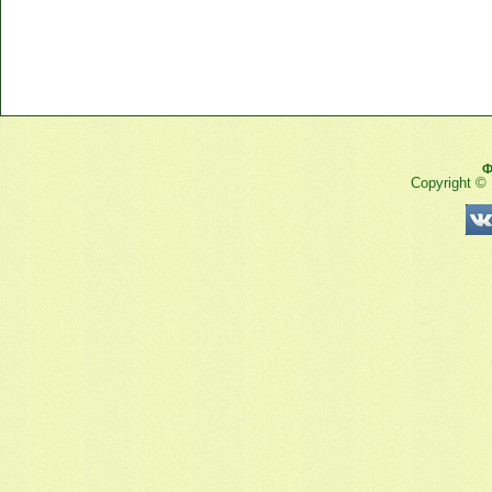
Ф
Copyright ©