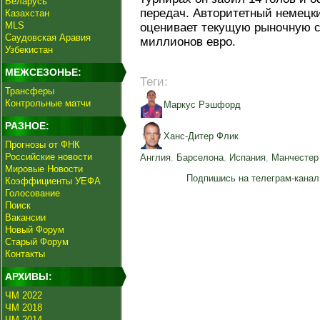
Беларусь
передач. Авторитетный немецки
Казахстан
MLS
оценивает текущую рыночную с
Саудовская Аравия
миллионов евро.
Узбекистан
МЕЖСЕЗОНЬЕ:
Теги:
Трансферы
Контрольные матчи
Маркус Рэшфорд
РАЗНОЕ:
Ханс-Дитер Флик
Прогнозы от ФНК
Российские новости
Англия
,
Барселона
,
Испания
,
Манчестер
Мировые Новости
Подпишись на телеграм-канал
Коэффициенты УЕФА
Голосование
Поиск
Вакансии
Новый Форум
Старый Форум
Контакты
АРХИВЫ:
ЧМ 2022
ЧМ 2018
ЧМ 2014