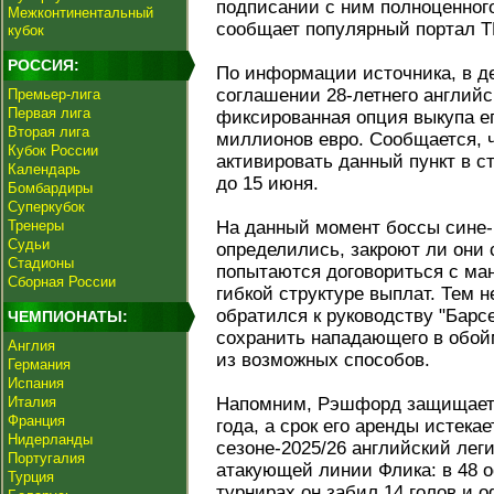
подписании с ним полноценного
Межконтинентальный
сообщает популярный портал T
кубок
РОССИЯ:
По информации источника, в 
соглашении 28-летнего англий
Премьер-лига
Первая лига
фиксированная опция выкупа ег
Вторая лига
миллионов евро. Сообщается, ч
Кубок России
активировать данный пункт в 
Календарь
до 15 июня.
Бомбардиры
Суперкубок
Тренеры
На данный момент боссы сине-
Судьи
определились, закроют ли они
Стадионы
попытаются договориться с ма
Сборная России
гибкой структуре выплат. Тем 
обратился к руководству "Барс
ЧЕМПИОНАТЫ:
сохранить нападающего в обо
Англия
из возможных способов.
Германия
Испания
Италия
Напомним, Рэшфорд защищает ц
Франция
года, а срок его аренды истека
Нидерланды
сезоне-2025/26 английский ле
Португалия
атакующей линии Флика: в 48 
Турция
турнирах он забил 14 голов и 