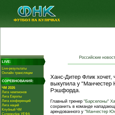
Российские новос
LIVE:
Live-результаты
Онлайн трансляции
Ханс-Дитер Флик хочет,
СОРЕВНОВАНИЯ:
выкупила у "Манчестер
ЧМ 2026
Рэшфорда.
Лига чемпионов
Лига Европы
Лига конференций
Главный тренер
"Барселоны"
Ха
Лига наций
сохранить в команде нападаю
Клубный ЧМ
арендованного у
"Манчестер Ю
Суперкубок УЕФА