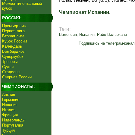
Голы: Лежен, 20 (0:1). Лопес, 40 
Межконтинентальный
кубок
Чемпионат Испании
.
РОССИЯ:
Премьер-лига
Теги:
Первая лига
Валенсия
,
Испания
,
Райо Вальекано
Вторая лига
Кубок России
Подпишись на телеграм-канал
Календарь
Бомбардиры
Суперкубок
Тренеры
Судьи
Стадионы
Сборная России
ЧЕМПИОНАТЫ:
Англия
Германия
Испания
Италия
Франция
Нидерланды
Португалия
Турция