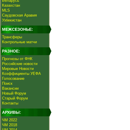
Беларусь
Казахстан
MLS
Саудовская Аравия
Узбекистан
МЕЖСЕЗОНЬЕ:
Трансферы
Контрольные матчи
РАЗНОЕ:
Прогнозы от ФНК
Российские новости
Мировые Новости
Коэффициенты УЕФА
Голосование
Поиск
Вакансии
Новый Форум
Старый Форум
Контакты
АРХИВЫ:
ЧМ 2022
ЧМ 2018
ЧМ 2014