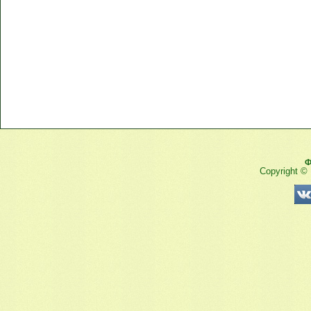
Ф
Copyright ©