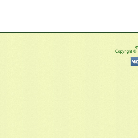
Ф
Copyright ©