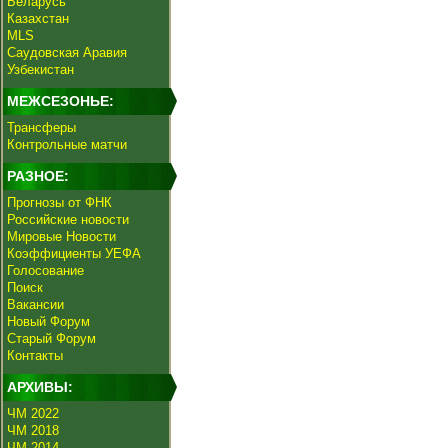
Беларусь
Казахстан
MLS
Саудовская Аравия
Узбекистан
МЕЖСЕЗОНЬЕ:
Трансферы
Контрольные матчи
РАЗНОЕ:
Прогнозы от ФНК
Российские новости
Мировые Новости
Коэффициенты УЕФА
Голосование
Поиск
Вакансии
Новый Форум
Старый Форум
Контакты
АРХИВЫ:
ЧМ 2022
ЧМ 2018
ЧМ 2014