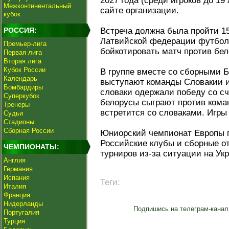
2027 года (среди игроков до 19
Межконтинентальный
сайте организации.
кубок
РОССИЯ:
Встреча должна была пройти 15
Латвийской федерации футбол
Премьер-лига
бойкотировать матч против бел
Первая лига
Вторая лига
Кубок России
В группе вместе со сборными 
Календарь
выступают команды Словакии и
Бомбардиры
словаки одержали победу со с
Суперкубок
белорусы сыграют против кома
Тренеры
встретится со словаками. Игры
Судьи
Стадионы
Сборная России
Юниорский чемпионат Европы п
Российские клубы и сборные о
ЧЕМПИОНАТЫ:
турниров из-за ситуации на Укр
Англия
Германия
Испания
Теги:
Италия
Франция
Нидерланды
Подпишись на телеграм-канал
Португалия
Турция