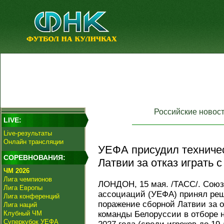
Российские новос
LIVE:
Live-результаты
Онлайн трансляции
УЕФА присудил техниче
СОРЕВНОВАНИЯ:
Латвии за отказ играть 
ЧМ 2026
Лига чемпионов
ЛОНДОН, 15 мая. /ТАСС/. Сою
Лига Европы
ассоциаций (УЕФА) принял реш
Лига конференций
поражение сборной Латвии за о
Лига наций
Клубный ЧМ
команды Белоруссии в отборе 
Суперкубок УЕФА