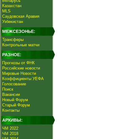
Беларусь
Казахстан
MLS
Саудовская Аравия
Узбекистан
МЕЖСЕЗОНЬЕ:
Трансферы
Контрольные матчи
РАЗНОЕ:
Прогнозы от ФНК
Российские новости
Мировые Новости
Коэффициенты УЕФА
Голосование
Поиск
Вакансии
Новый Форум
Старый Форум
Контакты
АРХИВЫ:
ЧМ 2022
ЧМ 2018
ЧМ 2014