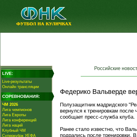
Российские новос
LIVE:
Live-результаты
Онлайн трансляции
Федерико Вальверде вер
СОРЕВНОВАНИЯ:
Полузащитник мадридского "Р
ЧМ 2026
Лига чемпионов
вернулся к тренировкам после 
Лига Европы
сообщает пресс-служба клуба.
Лига конференций
Лига наций
Ранее стало известно, что Вал
Клубный ЧМ
подрались после тренировки. В
Суперкубок УЕФА