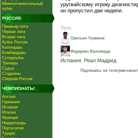
Межконтинентальный
уругвайскому игроку диагности
кубок
он пропустил две недели.
РОССИЯ:
Премьер-лига
Теги:
Первая лига
Вторая лига
Орельен Чуамени
Кубок России
Календарь
Федерико Вальверде
Бомбардиры
Суперкубок
Испания
,
Реал Мадрид
Тренеры
Судьи
Подпишись на телеграм-канал
Стадионы
Сборная России
ЧЕМПИОНАТЫ:
Англия
Германия
Испания
Италия
Франция
Нидерланды
Португалия
Турция