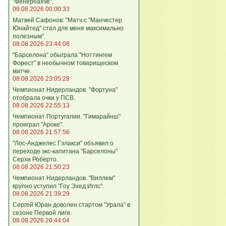
"Фенербахче".
09.08.2026 00:00:33
Матвей Сафонов: "Матч с "Манчестер
Юнайтед" стал для меня максимально
полезным".
08.08.2026 23:44:08
"Барселона" обыграла "Ноттингем
Форест" в необычном товарищеском
матче.
08.08.2026 23:05:28
Чемпионат Нидерландов. "Фортуна"
отобрала очки у ПСВ.
08.08.2026 22:55:13
Чемпионат Португалии. "Гимарайнш"
проиграл "Ароке".
08.08.2026 21:57:56
"Лос-Анджелес Гэлакси" объявил о
переходе экс-капитана "Барселоны"
Серхи Роберто.
08.08.2026 21:50:23
Чемпионат Нидерландов. "Виллем"
крупно уступил "Гоу Эхед Иглс".
08.08.2026 21:39:29
Сергей Юран доволен стартом "Урала" в
сезоне Первой лиги.
08.08.2026 20:44:04