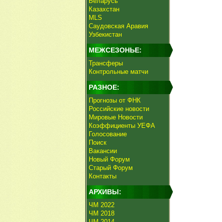
Беларусь
Казахстан
MLS
Саудовская Аравия
Узбекистан
МЕЖСЕЗОНЬЕ:
Трансферы
Контрольные матчи
РАЗНОЕ:
Прогнозы от ФНК
Российские новости
Мировые Новости
Коэффициенты УЕФА
Голосование
Поиск
Вакансии
Новый Форум
Старый Форум
Контакты
АРХИВЫ:
ЧМ 2022
ЧМ 2018
ЧМ 2014