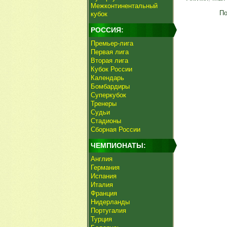
Межконтинентальный
По
кубок
РОССИЯ:
Премьер-лига
Первая лига
Вторая лига
Кубок России
Календарь
Бомбардиры
Суперкубок
Тренеры
Судьи
Стадионы
Сборная России
ЧЕМПИОНАТЫ:
Англия
Германия
Испания
Италия
Франция
Нидерланды
Португалия
Турция