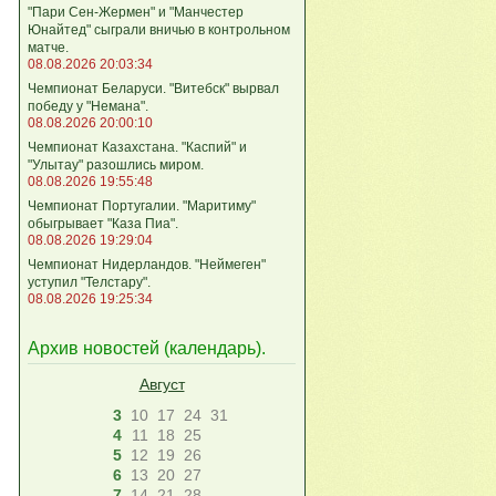
"Пари Сен-Жермен" и "Манчестер
Юнайтед" сыграли вничью в контрольном
матче.
08.08.2026 20:03:34
Чемпионат Беларуси. "Витебск" вырвал
победу у "Немана".
08.08.2026 20:00:10
Чемпионат Казахстана. "Каспий" и
"Улытау" разошлись миром.
08.08.2026 19:55:48
Чемпионат Португалии. "Маритиму"
обыгрывает "Каза Пиа".
08.08.2026 19:29:04
Чемпионат Нидерландов. "Неймеген"
уступил "Телстару".
08.08.2026 19:25:34
Архив новостей (
календарь
).
Август
3
10
17
24
31
4
11
18
25
5
12
19
26
6
13
20
27
7
14
21
28