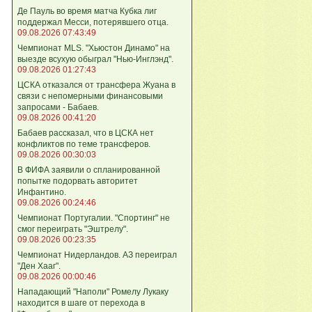
Де Пауль во время матча Кубка лиг
поддержал Месси, потерявшего отца.
09.08.2026 07:43:49
Чемпионат MLS. "Хьюстон Динамо" на
выезде всухую обыграл "Нью-Инглэнд".
09.08.2026 01:27:43
ЦСКА отказался от трансфера Жуана в
связи с непомерными финансовыми
запросами - Бабаев.
09.08.2026 00:41:20
Бабаев рассказал, что в ЦСКА нет
конфликтов по теме трансферов.
09.08.2026 00:30:03
В ФИФА заявили о спланированной
попытке подорвать авторитет
Инфантино.
09.08.2026 00:24:46
Чемпионат Португалии. "Спортинг" не
смог переиграть "Эштрелу".
09.08.2026 00:23:35
Чемпионат Нидерландов. АЗ переиграл
"Ден Хааг".
09.08.2026 00:00:46
Нападающий "Наполи" Ромелу Лукаку
находится в шаге от перехода в