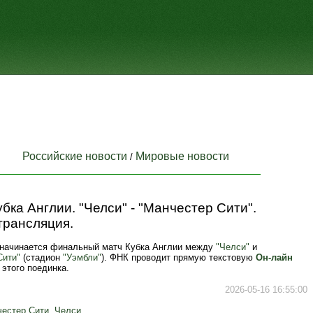
Российские новости
Мировые новости
/
бка Англии. "Челси" - "Манчестер Сити".
трансляция.
. начинается финальный матч Кубка Англии между
"Челси"
и
Сити"
(стадион
"Уэмбли"
). ФНК проводит прямую текстовую
Он-лайн
этого поединка.
2026-05-16 16:55:00
естер Сити
,
Челси