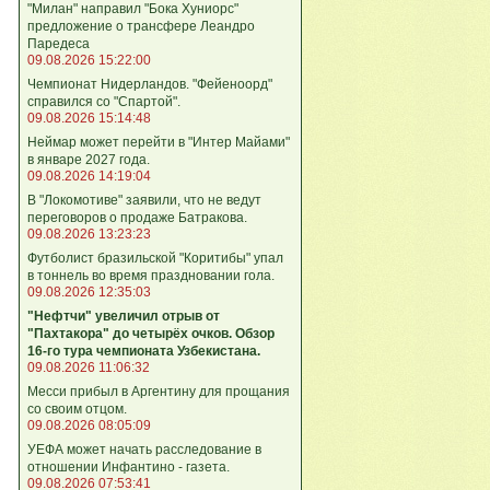
"Милан" направил "Бока Хуниорс"
предложение о трансфере Леандро
Паредеса
09.08.2026 15:22:00
Чемпионат Нидерландов. "Фейеноорд"
справился со "Спартой".
09.08.2026 15:14:48
Неймар может перейти в "Интер Майами"
в январе 2027 года.
09.08.2026 14:19:04
В "Локомотиве" заявили, что не ведут
переговоров о продаже Батракова.
09.08.2026 13:23:23
Футболист бразильской "Коритибы" упал
в тоннель во время праздновании гола.
09.08.2026 12:35:03
"Нефтчи" увеличил отрыв от
"Пахтакора" до четырёх очков. Обзор
16-го тура чемпионата Узбекистана.
09.08.2026 11:06:32
Месси прибыл в Аргентину для прощания
со своим отцом.
09.08.2026 08:05:09
УЕФА может начать расследование в
отношении Инфантино - газета.
09.08.2026 07:53:41