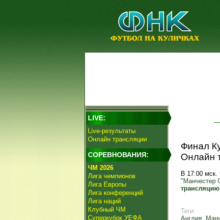
LIVE:
Live-результаты
Онлайн трансляции
Финал Ку
СОРЕВНОВАНИЯ:
Онлайн 
ЧМ 2026
В 17:00 мск
Лига чемпионов
"Манчестер 
Лига Европы
трансляцию
Лига конференций
Лига наций
Клубный ЧМ
Теги:
Суперкубок УЕФА
Англия
,
Манч