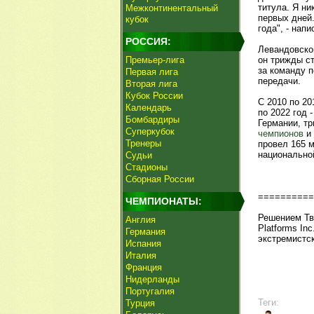
титула. Я ни
Межконтинентальный
первых дней.
кубок
года", - нап
РОССИЯ:
Левандовско
Премьер-лига
он трижды ст
за команду п
Первая лига
передачи.
Вторая лига
Кубок России
С 2010 по 20
Календарь
по 2022 год 
Бомбардиры
Германии, т
Суперкубок
чемпионов
и 
Тренеры
провел 165 м
национально
Судьи
Стадионы
Сборная России
==========
ЧЕМПИОНАТЫ:
Решением Тве
Англия
Platforms In
Германия
экстремистск
Испания
Италия
Франция
Нидерланды
Португалия
Теги:
Турция