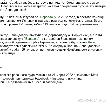
когда не забуду любовь, которую получал от болельщиков с самых
 Спасибо всем, кого я встретил на этом прекрасном пути за эти четыре
исал Левандовский.
му 37 лет, он выступал за
"Барселону"
с 2022 года, в составе команды
ал чемпионом Испании и три раза выиграл суперкубок страны. Всего
оляк провел 191 матч, забил 119 голов и отдал 24 результативные
14 год Левандовски выступал за дортмундскую "Боруссию", а с 2014
- за мюнхенскую
"Баварию"
, с которой он 8 раз стал чемпионом
рижды - обладателем Кубка Германии, а также победителем
Лиги
обладателем Суперкубка УЕФА. За сборную Польши Левандовский
атчей и забил 89 голов, он является лучшим бомбардиром в истории
й команды.
=
рского районного суда Москвы от 21 марта 2022 г. компания Meta
c., которой принадлежат Facebook и Instagram, признана
ой. Ее деятельность в России запрещена.
2026-05-16 14:14:06