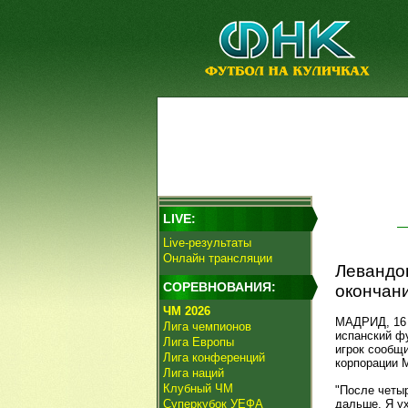
LIVE:
Live-результаты
Онлайн трансляции
Левандов
СОРЕВНОВАНИЯ:
окончани
ЧМ 2026
МАДРИД, 16 
Лига чемпионов
испанский ф
Лига Европы
игрок сообщи
Лига конференций
корпорации M
Лига наций
Клубный ЧМ
"После четыр
Суперкубок УЕФА
дальше. Я ух