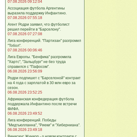
07.08.2026 09:12:04
Ассоциация футбола Аргентины
выразила поддержку Инфантино.
07.08.2026 07:55:18
Агент Родри заявил, что футболист
решил перейти в "Барселону".
07.08.2026 07:27:08
Лига кoнференций. "Партизан" разгромил
"Тобол".
07.08.2026 00:06:46
Лига Европы. "Бенфика" разгромила
"Хартс", "Зальцбург" не без труда
справился с "Пафосом".
06.08.2026 23:56:09
Родри подпишет с "Барселоной" контракт
на 4 года с зарплатой в 30 млн евро за
сезон.
06.08.2026 23:52:25
Африканская конфедерация футбола
поддержала Инфантино после встречи
ФИФА.
06.08.2026 23:49:52
Лига кoнференций. Победы
"Мидтьюлланна", "Риеки" и "Хиберниана".
06.08.2026 23:49:18
Винисиус Жуниор - о новом контракте с