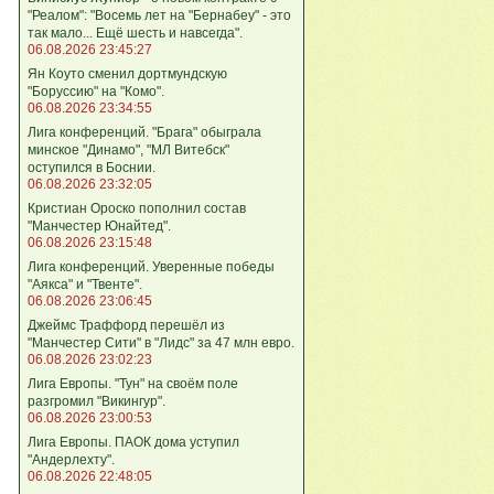
"Реалом": "Восемь лет на "Бернабеу" - это
так мало... Ещё шесть и навсегда".
06.08.2026 23:45:27
Ян Коуто сменил дортмундскую
"Боруссию" на "Комо".
06.08.2026 23:34:55
Лига кoнференций. "Брага" обыграла
минское "Динамо", "МЛ Витебск"
оступился в Боснии.
06.08.2026 23:32:05
Кристиан Ороско пополнил состав
"Манчестер Юнайтед".
06.08.2026 23:15:48
Лига кoнференций. Уверенные победы
"Аякса" и "Твенте".
06.08.2026 23:06:45
Джеймс Траффорд перешёл из
"Манчестер Сити" в "Лидс" за 47 млн евро.
06.08.2026 23:02:23
Лига Европы. "Тун" на своём поле
разгромил "Викингур".
06.08.2026 23:00:53
Лига Европы. ПАОК дома уступил
"Андерлехту".
06.08.2026 22:48:05