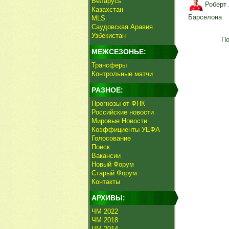
Беларусь
Роберт
Казахстан
Барселона
MLS
Саудовская Аравия
Узбекистан
По
МЕЖСЕЗОНЬЕ:
Трансферы
Контрольные матчи
РАЗНОЕ:
Прогнозы от ФНК
Российские новости
Мировые Новости
Коэффициенты УЕФА
Голосование
Поиск
Вакансии
Новый Форум
Старый Форум
Контакты
АРХИВЫ:
ЧМ 2022
ЧМ 2018
ЧМ 2014