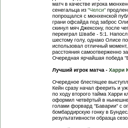
матч в качестве игрока мюнхенс
сенегальца из
"Челси"
продлена
попрощался с мюнхенской публ
грани офсайда под заброс Оли
скинул мяч Джексону, после ч
переиграл Швабе - 5:1. Напосл
шестому голу, однако Олисе п
использовал отличный момент, 
расстояния самоотверженно за
Очередная ярчайшая победа "
Лучший игрок матча -
Харри 
Очередное блестящее выступл
Кейн сразу начал феерить и уж
по ходу второго тайма Харри 
оформил четвёртый в нынешнем
голами форвард "Баварии" с 
бомбардирскую гонку в Бундес
результативности образца сезо