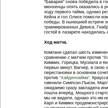
"Бавария" снова победила в го
мюнхенцы опять оказались в 
ходу первого тайма, однако ре
Кейна и гол Олисе помогли ко
победы. В нынешней встрече х
травмированных Девиса, Гнабри
гостей в лазарете находились 
Ход матча.
Компани сделал шесть изменен
сравнению с матчем против
"В
Киммих, Горецка, Мусиала и Ке
первых минут. Вагнер, в свою 
перестановки в основном соче
против
"Хайденхайма"
. Краусс
сменили Симпсон-Пьюзи, Марте
ожидаемо сразу завладела ин
пошла вперёд. Мощного старто
мы не видели, однако это им н
Карл и Киммих продемонстрир