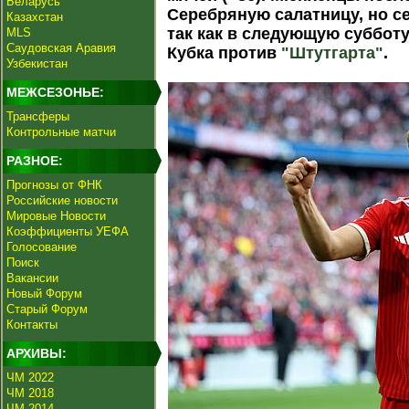
Беларусь
Серебряную салатницу, но се
Казахстан
так как в следующую суббот
MLS
Саудовская Аравия
Кубка против
"Штутгарта"
.
Узбекистан
МЕЖСЕЗОНЬЕ:
Трансферы
Контрольные матчи
РАЗНОЕ:
Прогнозы от ФНК
Российские новости
Мировые Новости
Коэффициенты УЕФА
Голосование
Поиск
Вакансии
Новый Форум
Старый Форум
Контакты
АРХИВЫ:
ЧМ 2022
ЧМ 2018
ЧМ 2014