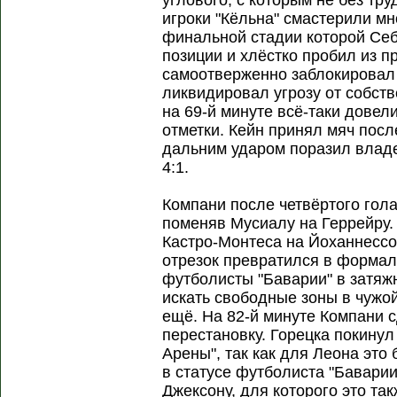
углового, с которым не без тр
игроки "Кёльна" смастерили м
финальной стадии которой Себ
позиции и хлёстко пробил из 
самоотверженно заблокировал
ликвидировал угрозу от собст
на 69-й минуте всё-таки довел
отметки. Кейн принял мяч пос
дальним ударом поразил владен
4:1.
Компани после четвёртого гол
поменяв Мусиалу на Геррейру.
Кастро-Монтеса на Йоханнессо
отрезок превратился в формал
футболисты "Баварии" в затяж
искать свободные зоны в чужо
ещё. На 82-й минуте Компани 
перестановку. Горецка покинул
Арены", так как для Леона эт
в статусе футболиста "Баварии
Джексону, для которого это т