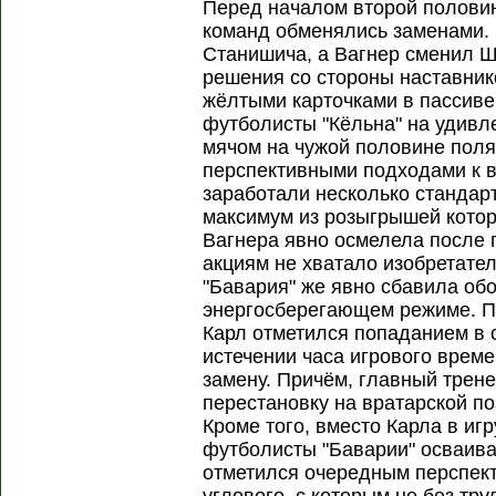
Перед началом второй полови
команд обменялись заменами.
Станишича, а Вагнер сменил 
решения со стороны наставнико
жёлтыми карточками в пассиве
футболисты "Кёльна" на удивл
мячом на чужой половине поля
перспективными подходами к в
заработали несколько стандар
максимум из розыгрышей котор
Вагнера явно осмелела после 
акциям не хватало изобретате
"Бавария" же явно сбавила обо
энергосберегающем режиме. Пр
Карл отметился попаданием в 
истечении часа игрового врем
замену. Причём, главный трен
перестановку на вратарской по
Кроме того, вместо Карла в иг
футболисты "Баварии" осваива
отметился очередным перспек