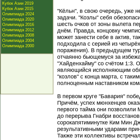
Кубок Азии 2019
Кубок Азии 2015
"Кёльн", в свою очередь, уже 
Олимпиада 2024
задачи. "Козлы" себя обезопас
Олимпиада 2020
шесть очков от зоны вылета п
Олимпиада 2016
Олимпиада 2012
днём. Правда, концовку чемпи
Олимпиада 2008
может занести себе в актив, та
Олимпиада 2004
подходила с серией из четырёх
Олимпиада 2000
поражения). В предыдущем тур
отчаянно бьющемуся за избеж
"Хайденхайму" со счётом 1:3. 
являющийся исполняющим обяз
"козлов" с конца марта, с таки
полноценным наставником ком
В первом круге "Бавария" побед
Причём, успех мюнхенцев оказ
первого тайма они позволили 
до перерыва Гнабри восстанов
сорокапятиминутке Ким Мин Дж
результативными ударами прин
Также эти коллективы встречал