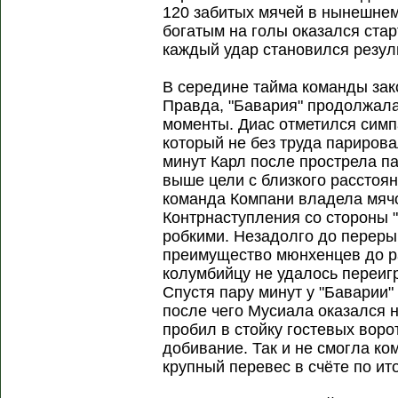
120 забитых мячей в нынешнем
богатым на голы оказался стар
каждый удар становился резул
В середине тайма команды за
Правда, "Бавария" продолжала
моменты. Диас отметился сим
который не без труда парирова
минут Карл после прострела п
выше цели с близкого расстоя
команда Компани владела мячо
Контрнаступления со стороны 
робкими. Незадолго до перер
преимущество мюнхенцев до ра
колумбийцу не удалось переиг
Спустя пару минут у "Баварии"
после чего Мусиала оказался 
пробил в стойку гостевых воро
добивание. Так и не смогла к
крупный перевес в счёте по ит