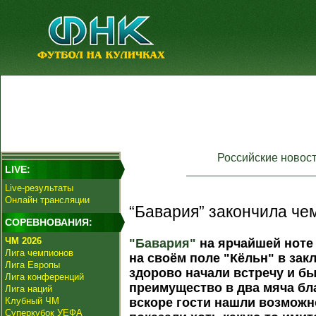
Российские новос
LIVE:
Live-результаты
Онлайн трансляции
“Бавария” закончила че
СОРЕВНОВАНИЯ:
ЧМ 2026
"Бавария"
на ярчайшей ноте
Лига чемпионов
на своём поле "Кёльн" в за
Лига Европы
здорово начали встречу и б
Лига конференций
преимущество в два мяча бл
Лига наций
Клубный ЧМ
вскоре гости нашли возможн
Суперкубок УЕФА