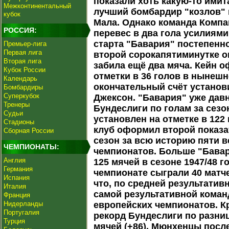
показали хоть какую-то ими
Межконтинентальный
лучший бомбардир "козлов"
кубок
Мала. Однако команда Компа
РОССИЯ:
перевес в два гола усилиям
старта "Бавария" постепенн
Премьер-лига
Первая лига
второй сорокапятиминутке 
Вторая лига
забила ещё два мяча. Кейн о
Кубок России
отметки в 36 голов в нынеш
Календарь
окончательный счёт устано
Бомбардиры
Суперкубок
Джексон. "Бавария" уже дав
Тренеры
Бундеслиги по голам за сезо
Судьи
установлен на отметке в 122
Стадионы
клуб оформил второй показа
Сборная России
сезон за всю историю пяти 
ЧЕМПИОНАТЫ:
чемпионатов. Больше "Бава
Англия
125 мячей в сезоне 1947/48 г
Германия
чемпионате сыграли 40 матчей
Испания
что, по средней результатив
Италия
самой результативной коман
Франция
Нидерланды
европейских чемпионатов. К
Португалия
рекорд Бундеслиги по разни
Турция
мячей (+86). Мюнхенцы посл