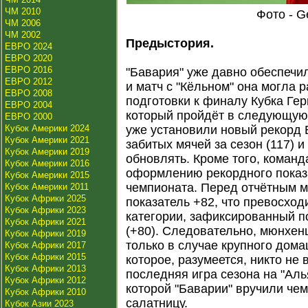
ЧМ 2010
Фото - G
ЧМ 2006
ЧМ 2002
Предыстория.
ЕВРО 2024
ЕВРО 2020
ЕВРО 2016
"Бавария" уже давно обеспечил
ЕВРО 2012
и матч с "Кёльном" она могла 
ЕВРО 2008
подготовки к финалу Кубка Гер
ЕВРО 2004
который пройдёт в следующую
ЕВРО 2000
Кубок Америки 2024
уже установили новый рекорд 
Кубок Америки 2021
забитых мячей за сезон (117) 
Кубок Америки 2019
обновлять. Кроме того, команд
Кубок Америки 2016
оформлению рекордного показ
Кубок Америки 2015
чемпионата. Перед отчётным м
Кубок Америки 2011
Кубок Африки 2025
показатель +82, что превосхо
Кубок Африки 2023
категории, зафиксированный по
Кубок Африки 2021
(+80). Следовательно, мюнхен
Кубок Африки 2019
только в случае крупного дома
Кубок Африки 2017
Кубок Африки 2015
которое, разумеется, никто не
Кубок Африки 2013
последняя игра сезона на "Аль
Кубок Африки 2012
которой "Баварии" вручили ч
Кубок Африки 2010
салатницу.
Кубок Азии 2023