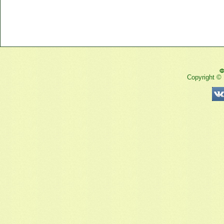
Ф
Copyright ©