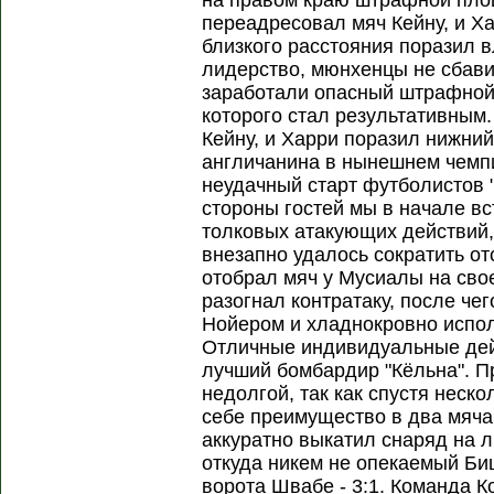
на правом краю штрафной пло
переадресовал мяч Кейну, и Ха
близкого расстояния поразил в
лидерство, мюнхенцы не сбави
заработали опасный штрафной
которого стал результативным
Кейну, и Харри поразил нижний 
англичанина в нынешнем чемпи
неудачный старт футболистов 
стороны гостей мы в начале вс
толковых атакующих действий,
внезапно удалось сократить о
отобрал мяч у Мусиалы на сво
разогнал контратаку, после че
Нойером и хладнокровно испол
Отличные индивидуальные де
лучший бомбардир "Кёльна". П
недолгой, так как спустя неск
себе преимущество в два мяча
аккуратно выкатил снаряд на
откуда никем не опекаемый Би
ворота Швабе - 3:1. Команда К