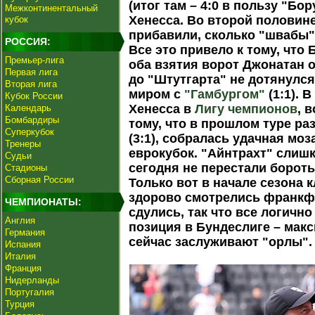
(итог там – 4:0 в пользу "Б
Межконтинентальный
Хенесса. Во второй половине
кубок
прибавили, сколько "швабы"
РОССИЯ:
Все это привело к тому, что 
Премьер-лига
оба взятия ворот Джонатан 
Первая лига
до "Штутгарта" не дотянулся 
Вторая лига
миром с
"Гамбургом"
(1:1). 
Кубок России
Хенесса в
Лигу чемпионов
, 
Календарь
Бомбардиры
тому, что в прошлом туре ра
Суперкубок
(3:1), собралась удачная моз
Тренеры
еврокубок. "Айнтрахт" слишк
Судьи
сегодня не перестали борот
Стадионы
Сборная России
Только вот в начале сезона 
здорово смотрелись франкф
ЧЕМПИОНАТЫ:
сдулись, так что все логичн
Англия
позиция в Бундеслиге – макс
Германия
сейчас заслуживают "орлы".
Испания
Италия
Франция
Нидерланды
Португалия
Турция