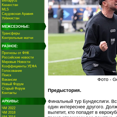
Беларусь
Казахстан
MLS
Саудовская Аравия
Узбекистан
МЕЖСЕЗОНЬЕ:
Трансферы
Контрольные матчи
РАЗНОЕ:
Прогнозы от ФНК
Российские новости
Мировые Новости
Коэффициенты УЕФА
Голосование
Поиск
Фото - G
Вакансии
Новый Форум
Старый Форум
Предыстория.
Контакты
Финальный тур Бундеслиги. Вс
АРХИВЫ:
один интереснее другого. Дол
ЧМ 2022
вылетит, кто попадет в евроку
ЧМ 2018
ЧМ 2014