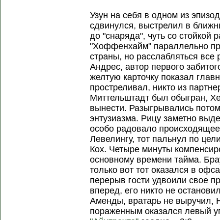
Узун на себя в одном из эпизо
сдвинулся, выстрелил в ближн
до "снаряда", чуть со стойкой 
"Хоффенхайм" параллельно про
страны, но расслабляться все 
Андрес, автор первого забитог
желтую карточку показал глав
простреливал, никто из партне
Миттельштадт был обыгран, Хе
вынести. Разыгрывались потом 
энтузиазма. Рицу заметно выде
особо радовало происходящее 
Левелингу, тот пальнул по цел
Кох. Четыре минуты компенсир
основному времени тайма. Бр
только вот тот оказался в офс
перерыв гости удвоили свое п
вперед, его никто не останови
Аменды, вратарь не выручил, 
пораженным оказался левый у