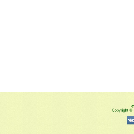
Ф
Copyright ©