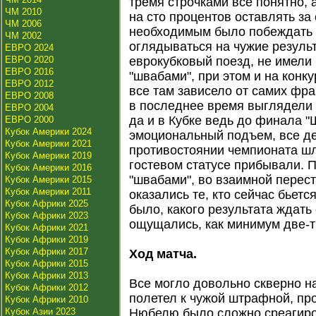
тремя строчками все понятно, а
ЧМ 2010
на сто процентов оставлять за 
ЧМ 2006
необходимым было побеждать "
ЧМ 2002
оглядываться на чужие результ
ЕВРО 2024
ЕВРО 2020
еврокубковый поезд, не имели 
ЕВРО 2016
"швабами", при этом и на конку
ЕВРО 2012
все там зависело от самих фр
ЕВРО 2008
в последнее время выглядели 
ЕВРО 2004
да и в Кубке ведь до финала "
ЕВРО 2000
Кубок Америки 2024
эмоциональный подъем, все д
Кубок Америки 2021
противостоянии чемпионата шл
Кубок Америки 2019
гостевом статусе прибывали. П
Кубок Америки 2016
"швабами", во взаимной перест
Кубок Америки 2015
Кубок Америки 2011
оказались те, кто сейчас бьетс
Кубок Африки 2025
было, какого результата ждать 
Кубок Африки 2023
ощущались, как минимум две-т
Кубок Африки 2021
Кубок Африки 2019
Кубок Африки 2017
Ход матча.
Кубок Африки 2015
Кубок Африки 2013
Все могло довольно скверно на
Кубок Африки 2012
полетел к чужой штрафной, про
Кубок Африки 2010
Кубок Азии 2023
Нюбелю было сложно среагиро