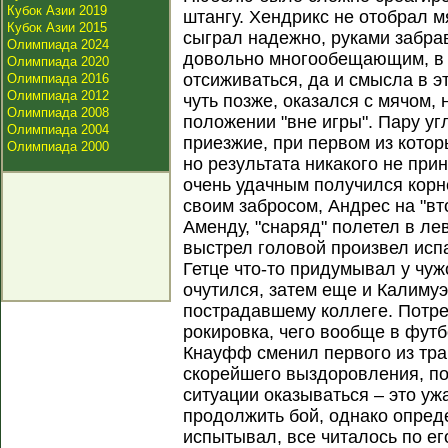
Кубок Азии 2019
штангу. Хендрикс не отобрал мя
Кубок Азии 2015
сыграл надежно, руками забра
Олимпиада 2024
довольно многообещающим, в 
Олимпиада 2020
отсиживаться, да и смысла в э
Олимпиада 2016
Олимпиада 2012
чуть позже, оказался с мячом, 
Олимпиада 2008
положении "вне игры". Пару у
Олимпиада 2004
приезжие, при первом из кото
Олимпиада 2000
но результата никакого не при
очень удачным получился корн
своим забросом, Андрес на "вт
Аменду, "снаряд" полетел в ле
выстрел головой произвел испа
Гетце что-то придумывал у чу
очутился, затем еще и Калиму
пострадавшему коллеге. Потр
рокировка, чего вообще в футб
Кнауфф сменил первого из тр
скорейшего выздоровления, под
ситуации оказываться – это уж
продолжить бой, однако опре
испытывал, все читалось по ег