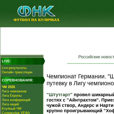
Российские новос
LIVE:
Live-результаты
Онлайн трансляции
Чемпионат Германии. "Ш
СОРЕВНОВАНИЯ:
путевку в Лигу чемпионо
ЧМ 2026
Лига чемпионов
"Штутгарт"
провел шикарный
Лига Европы
гостях с "Айнтрахтом". При
Лига конференций
Лига наций
чужой створ, Андерс и Нарти
Клубный ЧМ
крупно проигрывающий "Хо
Суперкубок УЕФА