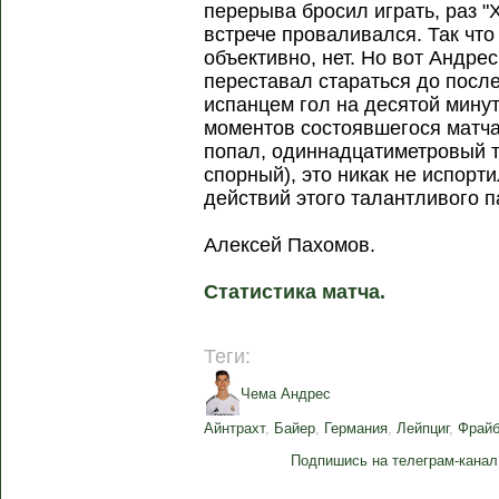
перерыва бросил играть, раз 
встрече проваливался. Так что
объективно, нет. Но вот Андре
переставал стараться до посл
испанцем гол на десятой мину
моментов состоявшегося матча.
попал, одиннадцатиметровый т
спорный), это никак не испорт
действий этого талантливого п
Алексей Пахомов.
Статистика матча.
Теги:
Чема Андрес
Айнтрахт
,
Байер
,
Германия
,
Лейпциг
,
Фрайб
Подпишись на телеграм-канал