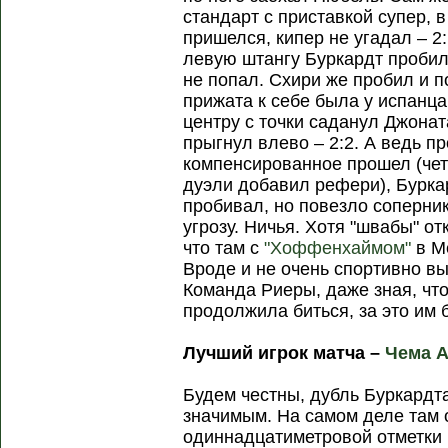
стандарт с приставкой супер, 
пришелся, кипер не угадал – 2
левую штангу Буркардт пробил 
не попал. Схири же пробил и п
прижата к себе была у испанц
центру с точки саданул Джона
прыгнул влево – 2:2. А ведь п
компенсированное прошел (че
дуэли добавил рефери), Бурк
пробивал, но повезло соперник
угрозу. Ничья. Хотя "швабы" от
что там с
"Хоффенхаймом"
в М
Вроде и не очень спортивно вы
Команда Риеры, даже зная, чт
продолжила биться, за это им 
Лучший игрок матча –
Чема 
Будем честны, дубль Буркардта
значимым. На самом деле там 
одиннадцатиметровой отметки в