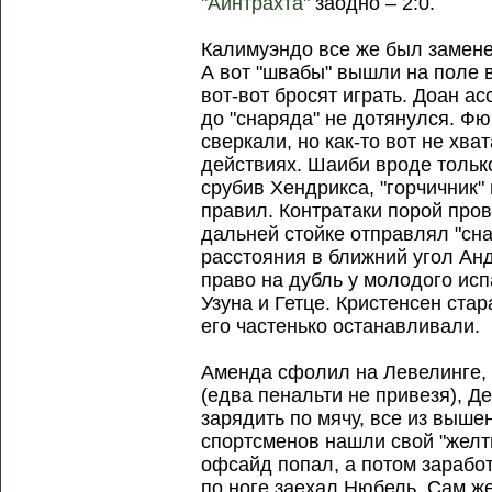
"Айнтрахта"
заодно – 2:0.
Калимуэндо все же был замене
А вот "швабы" вышли на поле в
вот-вот бросят играть. Доан а
до "снаряда" не дотянулся. Ф
сверкали, но как-то вот не хва
действиях. Шаиби вроде тольк
срубив Хендрикса, "горчичник
правил. Контратаки порой про
дальней стойке отправлял "сна
расстояния в ближний угол Анд
право на дубль у молодого исп
Узуна и Гетце. Кристенсен ста
его частенько останавливали.
Аменда сфолил на Левелинге,
(едва пенальти не привезя), 
зарядить по мячу, все из выш
спортсменов нашли свой "желты
офсайд попал, а потом зарабо
по ноге заехал Нюбель. Сам ж