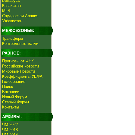
Беларусь
Казахстан
MLS
Саудовская Аравия
Узбекистан
МЕЖСЕЗОНЬЕ:
Трансферы
Контрольные матчи
РАЗНОЕ:
Прогнозы от ФНК
Российские новости
Мировые Новости
Коэффициенты УЕФА
Голосование
Поиск
Вакансии
Новый Форум
Старый Форум
Контакты
АРХИВЫ:
ЧМ 2022
ЧМ 2018
ЧМ 2014