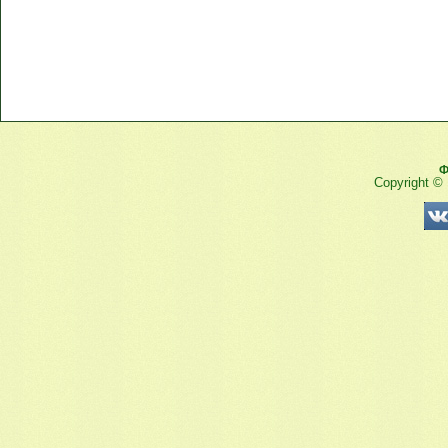
Ф
Copyright ©