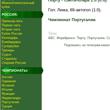
Порту - Санта-Клара 1:0 (0:0).
Межконтинентальный
кубок
Гол: Лима, 69-автогол (1:0).
РОССИЯ:
Чемпионат Португалии
.
Премьер-лига
Первая лига
Вторая лига
Теги:
Кубок России
Календарь
АВС
,
Морейренсе
,
Порту
,
Португалия
,
Са
Бомбардиры
Подпишись на телеграм-канал
Суперкубок
Тренеры
Судьи
Стадионы
Сборная России
ЧЕМПИОНАТЫ:
Англия
Германия
Испания
Италия
Франция
Нидерланды
Португалия
Турция