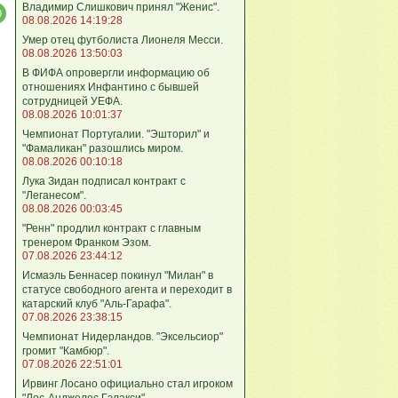
Владимир Слишкович принял "Женис".
08.08.2026 14:19:28
Умер отец футболиста Лионеля Месси.
08.08.2026 13:50:03
В ФИФА опровергли информацию об
отношениях Инфантино с бывшей
сотрудницей УЕФА.
08.08.2026 10:01:37
Чемпионат Португалии. "Эшторил" и
"Фамаликан" разошлись миром.
08.08.2026 00:10:18
Лука Зидан подписал контракт с
"Леганесом".
08.08.2026 00:03:45
"Ренн" продлил контракт с главным
тренером Франком Эзом.
07.08.2026 23:44:12
Исмаэль Беннасер покинул "Милан" в
статусе свободного агента и переходит в
катарский клуб "Аль-Гарафа".
07.08.2026 23:38:15
Чемпионат Нидерландов. "Эксельсиор"
громит "Камбюр".
07.08.2026 22:51:01
Ирвинг Лосано официально стал игроком
"Лос-Анджелес Гэлакси".