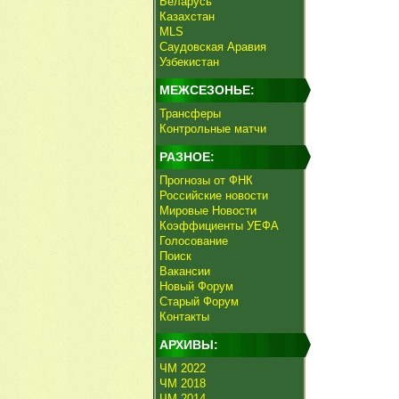
Беларусь
Казахстан
MLS
Саудовская Аравия
Узбекистан
МЕЖСЕЗОНЬЕ:
Трансферы
Контрольные матчи
РАЗНОЕ:
Прогнозы от ФНК
Российские новости
Мировые Новости
Коэффициенты УЕФА
Голосование
Поиск
Вакансии
Новый Форум
Старый Форум
Контакты
АРХИВЫ:
ЧМ 2022
ЧМ 2018
ЧМ 2014