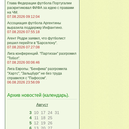
Глава Федерации футбола Португалии
раскритиковал ФИФА за идею с правами
на ЧМ.
07.08.2026 09:12:04
Ассоциация футбола Аргентины
выразила поддержку Инфантино.
07.08.2026 07:55:18
Агент Родри заявил, что футболист
решил перейти в "Барселону".
07.08.2026 07:27:08
Лига кoнференций. "Партизан" разгромил
"Тобол".
07.08.2026 00:06:46
Лига Европы. "Бенфика" разгромила
"Хартс", "Зальцбург" не без труда
справился с "Пафосом".
06.08.2026 23:56:09
Архив новостей (
календарь
).
Август
3
10
17
24
31
4
11
18
25
5
12
19
26
6
13
20
27