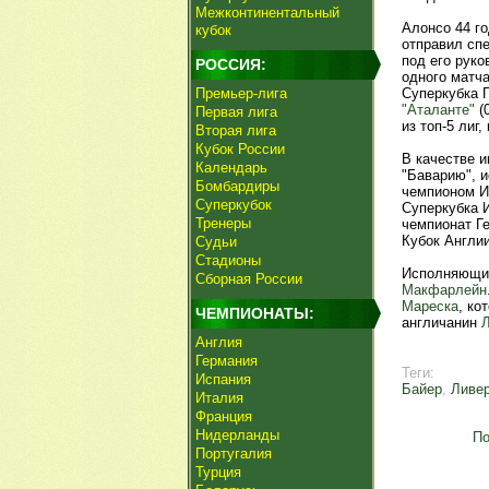
Межконтинентальный
Алонсо 44 го
кубок
отправил спе
под его руко
РОССИЯ:
одного матча
Премьер-лига
Суперкубка 
"Аталанте"
(
Первая лига
из топ-5 лиг
Вторая лига
Кубок России
В качестве 
Календарь
"Баварию", 
Бомбардиры
чемпионом И
Суперкубок
Суперкубка 
Тренеры
чемпионат Ге
Кубок Англии
Судьи
Стадионы
Исполняющим
Сборная России
Макфарлейн
Мареска
, ко
ЧЕМПИОНАТЫ:
англичанин
Англия
Германия
Теги:
Испания
Байер
,
Ливе
Италия
Франция
Нидерланды
По
Португалия
Турция