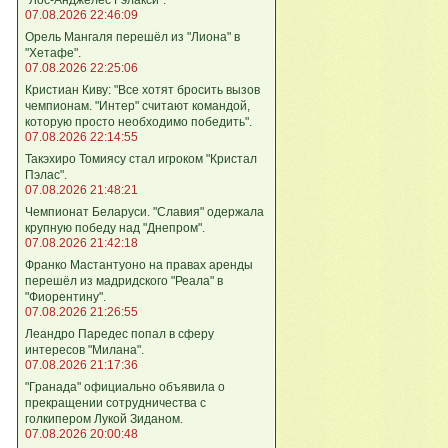
07.08.2026 22:46:09
Орель Мангаля перешёл из "Лиона" в
"Хетафе".
07.08.2026 22:25:06
Кристиан Киву: "Все хотят бросить вызов
чемпионам. "Интер" считают командой,
которую просто необходимо победить".
07.08.2026 22:14:55
Такэхиро Томиясу стал игроком "Кристал
Пэлас".
07.08.2026 21:48:21
Чемпионат Беларуси. "Славия" одержала
крупную победу над "Днепром".
07.08.2026 21:42:18
Франко Мастантуоно на правах аренды
перешёл из мадридского "Реала" в
"Фиорентину".
07.08.2026 21:26:55
Леандро Паредес попал в сферу
интересов "Милана".
07.08.2026 21:17:36
"Гранада" официально объявила о
прекращении сотрудничества с
голкипером Лукой Зиданом.
07.08.2026 20:00:48