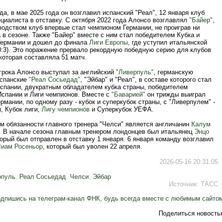
да, в мае 2025 года он возглавил испанский "Реал", 12 января клуб
циалиста в отставку. С октября 2022 года Алонсо возглавлял
"Байер"
,
водством клуб впервые стал чемпионом Германии, не проиграв ни
 в сезоне. Также "Байер" вместе с ним стал победителем Кубка и
Германии и дошел до финала
Лиги Европы
, где уступил итальянской
0:3). Это поражение прервало рекордную победную серию для клубов
, которая составляла 51 матч.
игрока Алонсо выступал за английский
"Ливерпуль"
, германскую
испанские
"Реал Сосьедад"
, "Эйбар" и "Реал", в составе которого стал
спании, двукратным обладателем кубка страны, победителем
Испании и Лиги чемпионов. Вместе с
"Баварией"
он трижды выиграл
рмании, по одному разу - кубок и суперкубок страны, с "Ливерпулем" -
, Кубок лиги,
Лигу чемпионов
и Суперкубок УЕФА.
 обязанности главного тренера "Челси" является англичанин
Калум
. В начале сезона главным тренером лондонцев был итальянец
Энцо
торый был отправлен в отставку 1 января. 6 января команду возглавил
Лиам Росеньор
, который был уволен 22 апреля.
2026-05-16 20:31:05
рпуль
,
Реал Сосьедад
,
Челси
,
Эйбар
Источник:
ТАСС
дпишись на телеграм-канал ФНК, будь всегда вместе с любимым сайто
Поделиться новость