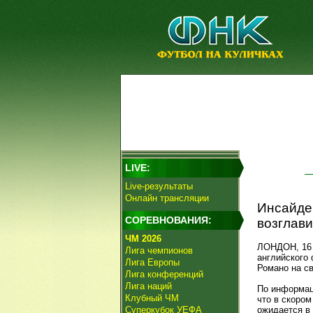
LIVE:
Live-результаты
Онлайн трансляции
Инсайде
СОРЕВНОВАНИЯ:
возглави
ЧМ 2026
ЛОНДОН, 16 
Лига чемпионов
английского
Лига Европы
Романо на св
Лига конференций
Лига наций
По информаци
Клубный ЧМ
что в скором
Суперкубок УЕФА
ожидается в 