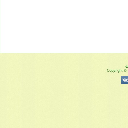
Ф
Copyright ©