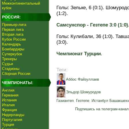
Межконтинентальный
Голы: Зельке, 6 (0:1). Шомуродо
кубок
(1:2).
РОССИЯ:
Самсунспор - Гезтепе 3:0 (1:0)
Премьер-лига
Первая лига
Вторая лига
Голы: Кулибали, 36 (1:0). Тавш
Кубок России
(3:0).
Календарь
Бомбардиры
Чемпионат Турции
.
Суперкубок
Тренеры
Судьи
Стадионы
Теги:
Сборная России
Аббос Файзуллаев
ЧЕМПИОНАТЫ:
Англия
Эльдор Шомуродов
Германия
Испания
Газиантеп
,
Гезтепе
,
Истанбул Башакшех
Италия
Подпишись на телеграм-канал
Франция
Нидерланды
Португалия
Турция