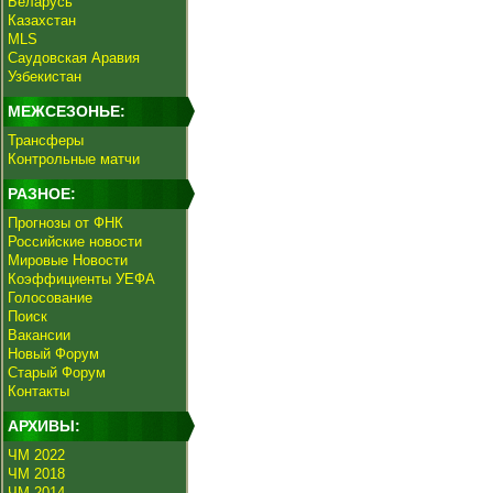
Беларусь
Казахстан
MLS
Саудовская Аравия
Узбекистан
МЕЖСЕЗОНЬЕ:
Трансферы
Контрольные матчи
РАЗНОЕ:
Прогнозы от ФНК
Российские новости
Мировые Новости
Коэффициенты УЕФА
Голосование
Поиск
Вакансии
Новый Форум
Старый Форум
Контакты
АРХИВЫ:
ЧМ 2022
ЧМ 2018
ЧМ 2014