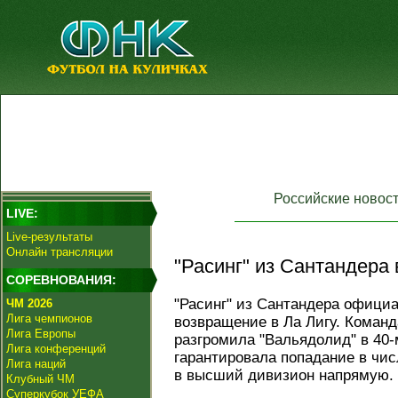
Российские новос
LIVE:
Live-результаты
Онлайн трансляции
"Расинг" из Сантандера 
СОРЕВНОВАНИЯ:
"Расинг" из Сантандера офици
ЧМ 2026
Лига чемпионов
возвращение в Ла Лигу. Коман
Лига Европы
разгромила "Вальядолид" в 40-
Лига конференций
гарантировала попадание в чис
Лига наций
в высший дивизион напрямую.
Клубный ЧМ
Суперкубок УЕФА