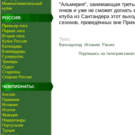
Межконтинентальный
"Альмерия", занимающая третье 
кубок
очков и уже не сможет догнать 
клуба из Сантандера этот выхо
РОССИЯ:
сезонов, проведённых вне При
Премьер-лига
Первая лига
Вторая лига
Теги:
Кубок России
Вальядолид
,
Испания
,
Расинг
Календарь
Бомбардиры
Подпишись на телеграм-канал
Суперкубок
Тренеры
Судьи
Стадионы
Сборная России
ЧЕМПИОНАТЫ:
Англия
Германия
Испания
Италия
Франция
Нидерланды
Португалия
Турция