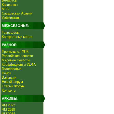
Беларусь
Казахстан
MLS
Саудовская Аравия
Узбекистан
МЕЖСЕЗОНЬЕ:
Трансферы
Контрольные матчи
РАЗНОЕ:
Прогнозы от ФНК
Российские новости
Мировые Новости
Коэффициенты УЕФА
Голосование
Поиск
Вакансии
Новый Форум
Старый Форум
Контакты
АРХИВЫ:
ЧМ 2022
ЧМ 2018
ЧМ 2014