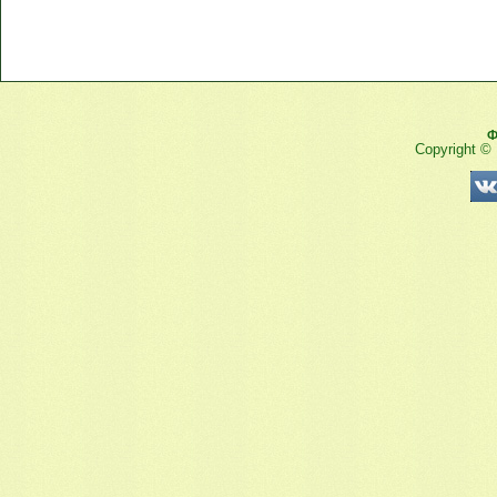
Ф
Copyright ©