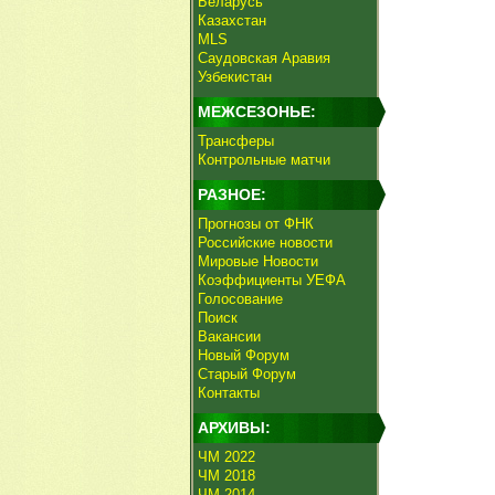
Беларусь
Казахстан
MLS
Саудовская Аравия
Узбекистан
МЕЖСЕЗОНЬЕ:
Трансферы
Контрольные матчи
РАЗНОЕ:
Прогнозы от ФНК
Российские новости
Мировые Новости
Коэффициенты УЕФА
Голосование
Поиск
Вакансии
Новый Форум
Старый Форум
Контакты
АРХИВЫ:
ЧМ 2022
ЧМ 2018
ЧМ 2014