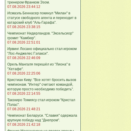
тренером Франком Эзом.
07.08.2026 23:44:12
Исмаэль Беннасер покинул "Милан" в
статусе свободного агента и переходит в
катарский клуб "Аль-Гарафа".
07.08.2026 23:38:15
Чемпионат Нидерландов. "Эксельсиор"
громит "Камбюр".
07.08.2026 22:51:01
Ирвинг Лосано официально стал игроком
"Лос-Анджелес Гэлакси".
07.08.2026 22:46:09
Орель Мангаля перешёл из "Лиона" в
"Хетафе".
07.08.2026 22:25:06
Кристиан Киву: "Все хотят бросить вызов
чемпионам. "Интер" считают командой,
которую просто необходимо победить".
07.08.2026 22:14:55
Такэхиро Томиясу стал игроком "Кристал
Пэлас".
07.08.2026 21:48:21
Чемпионат Беларуси. "Славия" одержала
крупную победу над "Днепром".
07.08.2026 21:42:18
Франко Мастантуоно на правах аренды