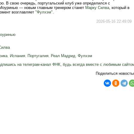
ро. В свою очередь, португальский клуб уже определился с
Моуринью — новым главным тренером станет
Марку Силва
, который в
омент возглавляет
"Фулхэм"
.
2026-05-16 22:49:09
оуринью
Силва
фика
,
Испания
,
Португалия
,
Реал Мадрид
,
Фулхэм
дпишись на телеграм-канал ФНК, будь всегда вместе с любимым сайто
Поделиться новость