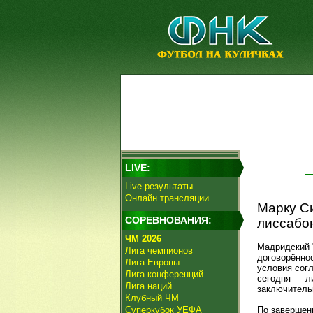
LIVE:
Live-результаты
Онлайн трансляции
Марку С
СОРЕВНОВАНИЯ:
лиссабон
ЧМ 2026
Мадридский 
Лига чемпионов
договорённо
Лига Европы
условия сог
Лига конференций
сегодня — л
Лига наций
заключитель
Клубный ЧМ
Суперкубок УЕФА
По завершен