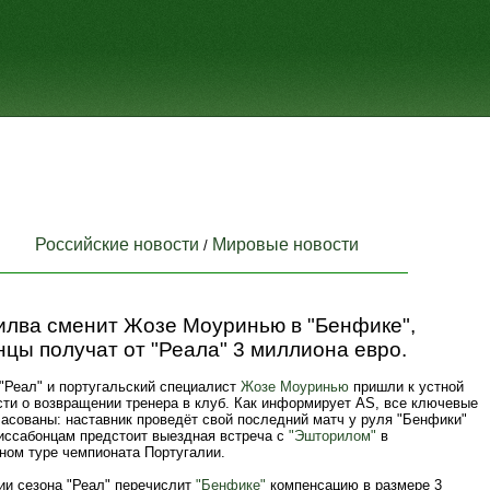
Российские новости
Мировые новости
/
илва сменит Жозе Моуринью в "Бенфике",
цы получат от "Реала" 3 миллиона евро.
"Реал" и португальский специалист
Жозе Моуринью
пришли к устной
сти о возвращении тренера в клуб. Как информирует AS, все ключевые
ласованы: наставник проведёт свой последний матч у руля "Бенфики"
иссабонцам предстоит выездная встреча с
"Эшторилом"
в
ном туре чемпионата Португалии.
ии сезона "Реал" перечислит
"Бенфике"
компенсацию в размере 3