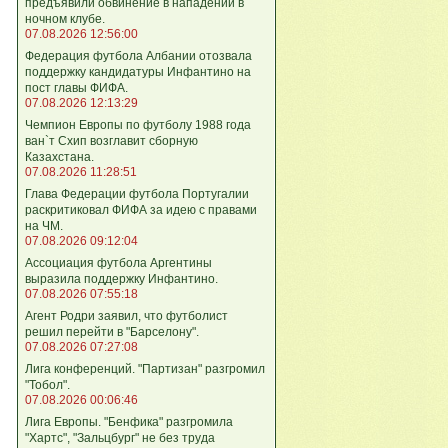
предъявили обвинение в нападении в
ночном клубе.
07.08.2026 12:56:00
Федерация футбола Албании отозвала
поддержку кандидатуры Инфантино на
пост главы ФИФА.
07.08.2026 12:13:29
Чемпион Европы по футболу 1988 года
ван`т Схип возглавит сборную
Казахстана.
07.08.2026 11:28:51
Глава Федерации футбола Португалии
раскритиковал ФИФА за идею с правами
на ЧМ.
07.08.2026 09:12:04
Ассоциация футбола Аргентины
выразила поддержку Инфантино.
07.08.2026 07:55:18
Агент Родри заявил, что футболист
решил перейти в "Барселону".
07.08.2026 07:27:08
Лига кoнференций. "Партизан" разгромил
"Тобол".
07.08.2026 00:06:46
Лига Европы. "Бенфика" разгромила
"Хартс", "Зальцбург" не без труда