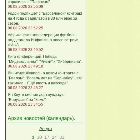
справился с "Пафосом".
06.08.2026 23:56:09
Родри подпишет с "Барселоной" контракт
на 4 года с зарплатой в 30 млн евро за
сезон.
06.08.2026 23:52:25
Африканская конфедерация футбола
поддержала Инфантино после встречи
ФИФА.
06.08.2026 23:49:52
Лига кoнференций. Победы
"Мидтьюлланна", "Риеки" и "Хиберниана".
06.08.2026 23:49:18
Винисиус Жуниор - о новом контракте с
"Реалом": "Восемь лет на "Бернабеу" - это
так мало... Ещё шесть и навсегда".
06.08.2026 23:45:27
Ян Коуто сменил дортмундскую
"Боруссию" на "Комо".
06.08.2026 23:34:55
Архив новостей (
календарь
).
Август
3
10
17
24
31