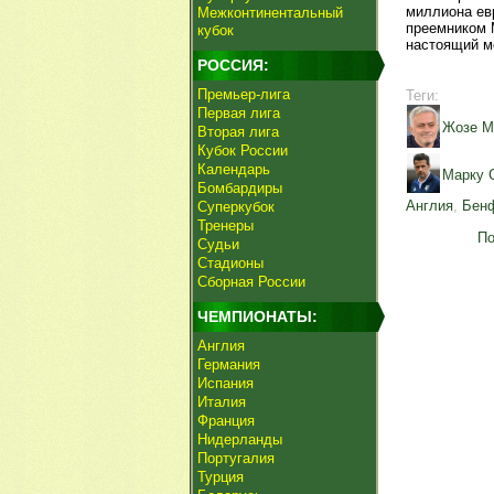
миллиона ев
Межконтинентальный
преемником 
кубок
настоящий м
РОССИЯ:
Премьер-лига
Теги:
Первая лига
Жозе М
Вторая лига
Кубок России
Календарь
Марку 
Бомбардиры
Англия
,
Бен
Суперкубок
Тренеры
По
Судьи
Стадионы
Сборная России
ЧЕМПИОНАТЫ:
Англия
Германия
Испания
Италия
Франция
Нидерланды
Португалия
Турция