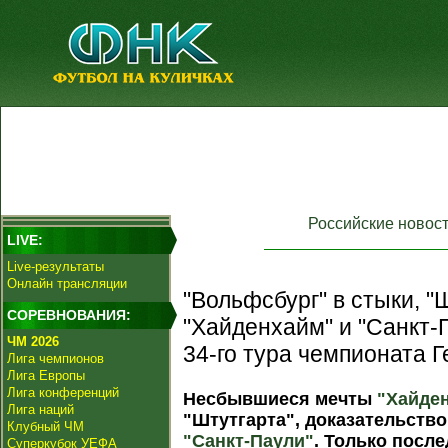
Российские новос
LIVE:
Live-результаты
Онлайн трансляции
"Вольфсбург" в стыки, "Ш
СОРЕВНОВАНИЯ:
"Хайденхайм" и "Санкт-
ЧМ 2026
34-го тура чемпионата 
Лига чемпионов
Лига Европы
Лига конференций
Несбывшиеся мечты
"Хайде
Лига наций
"Штутгарта", доказательство
Клубный ЧМ
"Санкт-Паули"
. Только после
Суперкубок УЕФА