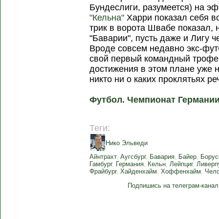
Бундеслиги, разумеется) на эф
"Кельна"
Харри показал себя во
трик в ворота Швабе показал, 
"Баварии", пусть даже и Лигу 
Вроде совсем недавно экс-фу
свой первый командный трофей
достижения в этом плане уже 
никто ни о каких проклятьях ре
Футбол. Чемпионат Германии
Теги:
Нико Эльведи
Айнтрахт
,
Аугсбург
,
Бавария
,
Байер
,
Борус
Гамбург
,
Германия
,
Кельн
,
Лейпциг
,
Ливерп
Фрайбург
,
Хайденхайм
,
Хоффенхайм
,
Чел
Подпишись на телеграм-канал