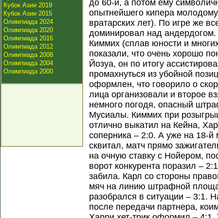
до 60-й, а потом ему символич
Кубок Азии 2019
опытнейшего кипера молодому
Кубок Азии 2015
Олимпиада 2024
вратарских лет). По игре же в
Олимпиада 2020
доминировал над андердогом. 
Олимпиада 2016
Киммих (сплав юности и многи
Олимпиада 2012
показали, что очень хорошо по
Олимпиада 2008
Йозуа, он по итогу ассистирова
Олимпиада 2004
Олимпиада 2000
промахнуться из убойной позиц
оформлен, что говорило о скор
лица организовали и второе в
немного погодя, опасный штр
Мусиалы. Киммих при розыгры
отлично выкатил на Кейна, Ха
соперника – 2:0. А уже на 18-
сквитал, матч прямо зажигате
на очную ставку с Нойером, по
ворот конкурента поразил – 2:
забила. Карл со стороны прав
мяч на линию штрафной площа
разобрался в ситуации – 3:1. 
после передачи партнера, коим
Харри хет-трик оформил – 4:1.