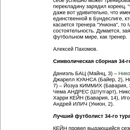
себе успешно может тренирова
перекладину зарядил кореец. "
даже вот удивительно, что име
единственной в Бундеслиге, кт
касается тренера "Униона", то
состоятельность. Думается, зая
футбольном мире, как тренер.
Алексей Пахомов.
Символическая сборная 34-го
Даниэль БАЦ (Майнц, 3) –
Ник
Джарелл КУАНСА (Байер, 2), 
7) – Йозуа КИММИХ (Бавария, 
Чема АНДРЕС (Штутгарт), Ник
Харри КЕЙН (Бавария, 14), Иг
Андрей ИЛИЧ (Унион, 2).
Лучший футболист 34-го тура
КЕЙН провел выдающийся сезон