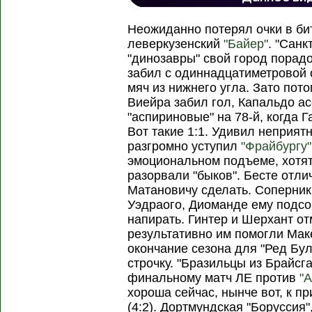
Неожиданно потерял очки в би
леверкузенский
"Байер"
. "Санк
"динозавры" свой город порад
забил с одиннадцатиметровой 
мяч из нижнего угла. Зато по
Виейра забил гол, Капальдо а
"аспириновые" на 78-й, когда Г
Вот такие 1:1. Удивил неприят
разгромно уступил
"Фрайбургу"
эмоциональном подъеме, хотя
разорвали "быков". Бесте отли
Матановичу сделать. Соперник
Уэдраого, Диоманде ему подсо
напирать. Гинтер и Шерхант от
результативно им помогли Мак
окончание сезона для "Ред Бул
строчку. "Бразильцы из Брайсга
финальному матч ЛЕ против
"
хороша сейчас, нынче вот, к п
(4:2). Дортмундская "Боруссия