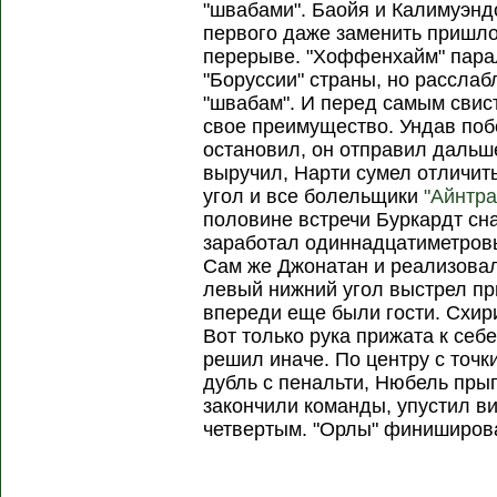
"швабами". Баойя и Калимуэн
первого даже заменить пришло
перерыве. "Хоффенхайм" пара
"Боруссии" страны, но расслаб
"швабам". И перед самым свис
свое преимущество. Ундав поб
остановил, он отправил дальш
выручил, Нарти сумел отличит
угол и все болельщики
"Айнтра
половине встречи Буркардт сн
заработал одиннадцатиметровы
Сам же Джонатан и реализовал 
левый нижний угол выстрел при
впереди еще были гости. Схир
Вот только рука прижата к себ
решил иначе. По центру с точ
дубль с пенальти, Нюбель прыгн
закончили команды, упустил ви
четвертым. "Орлы" финиширов