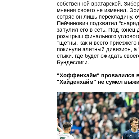
собственной вратарской. Зибер
мнения своего не изменил. Эри
сотряс он лишь перекладину, о
Пейчинович подхватил "снаряд"
запулил его в сеть. Под конец
розыгрыш финального углового
тщетны, как и всего приезжего
покинули элитный дивизион, а
стыки, где будет ожидать свое
Бундеслиги.
"Хоффенхайм" провалился в
"Хайденхайм" не сумел выжи