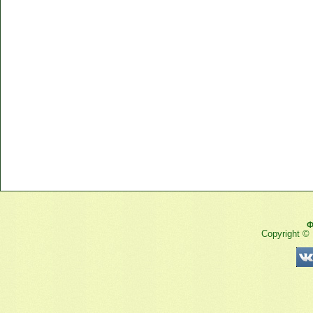
Ф
Copyright ©