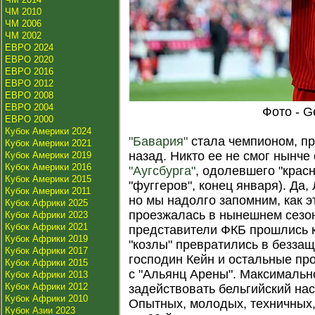
ЧМ 2010
ЧМ 2006
ЧМ 2002
ЕВРО 2024
ЕВРО 2020
ЕВРО 2016
ЕВРО 2012
ЕВРО 2008
ЕВРО 2004
Фото - G
ЕВРО 2000
Кубок Америки 2024
"Бавария"
стала чемпионом, пр
Кубок Америки 2021
назад. Никто ее не смог нынче
Кубок Америки 2019
Кубок Америки 2016
"Аугсбурга"
, одолевшего "красн
Кубок Америки 2015
"фуггеров", конец января). Да,
Кубок Америки 2011
но мы надолго запомним, как 
Кубок Африки 2025
проезжалась в нынешнем сезон
Кубок Африки 2023
Кубок Африки 2021
представители ФКБ прошлись к
Кубок Африки 2019
"козлы" превратились в беззащ
Кубок Африки 2017
господин Кейн и остальные пр
Кубок Африки 2015
с "Альянц Арены". Максимально
Кубок Африки 2013
Кубок Африки 2012
задействовать бельгийский на
Кубок Африки 2010
Опытных, молодых, техничных,
Кубок Азии 2023