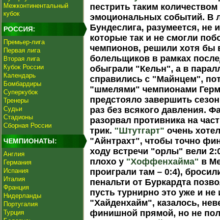
Межконтинентальный
пестрить таким количеством
кубок
эмоциональных событий. В 
Бундеслига, разумеется, не
РОССИЯ:
которые так и не смогли поб
Премьер-лига
чемпионов, решили хотя бы 
Первая лига
болельщиков в рамках послед
Вторая лига
Кубок России
обыграли "Кельн", а в пара
Календарь
справились с "Майнцем", пот
Бомбардиры
"шмелями" чемпионами Герм
Суперкубок
предстояло завершить сезон 
Тренеры
Судьи
раз без всякого давления. Ф
Стадионы
разорвал противника на част
Сборная России
трик.
"Штутгарт"
очень хотел
"Айнтрахт", чтобы точно фи
ЧЕМПИОНАТЫ:
ходу встречи "орлы" вели 2:0
Англия
плохо у
"Хоффенхайма"
в Ме
Германия
Испания
проиграли там – 0:4), бросил
Италия
пенальти от Буркардта позво
Франция
пусть турнирно это уже и не
Нидерланды
"Хайденхайм", казалось, не
Португалия
финишной прямой, но не пол
Турция