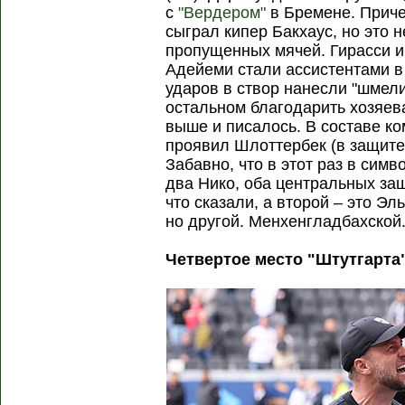
с
"Вердером"
в Бремене. Приче
сыграл кипер Бакхаус, но это н
пропущенных мячей. Гирасси и
Адейеми стали ассистентами в
ударов в створ нанесли "шмели
остальном благодарить хозяева
выше и писалось. В составе к
проявил Шлоттербек (в защите)
Забавно, что в этот раз в си
два Нико, оба центральных за
что сказали, а второй – это Эл
но другой. Менхенгладбахской
Четвертое место "Штутгарта"