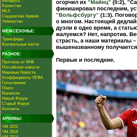
Беларусь
огорчил их
"Майнц"
(0:2), "
Казахстан
финишировал последним, ус
MLS
"Вольфсбургу"
(1:3). Погово
Саудовская Аравия
о многом. Настоящий дедлай
Узбекистан
дуэли в одно время, а стать
МЕЖСЕЗОНЬЕ:
жалуемся? Нет, напротив. Ве
Трансферы
страсть, а наши материалы –
Контрольные матчи
вышеназванному получается.
РАЗНОЕ:
Первые и последние.
Прогнозы от ФНК
Российские новости
Мировые Новости
Коэффициенты УЕФА
Голосование
Поиск
Вакансии
Новый Форум
Старый Форум
Контакты
АРХИВЫ:
ЧМ 2022
ЧМ 2018
ЧМ 2014