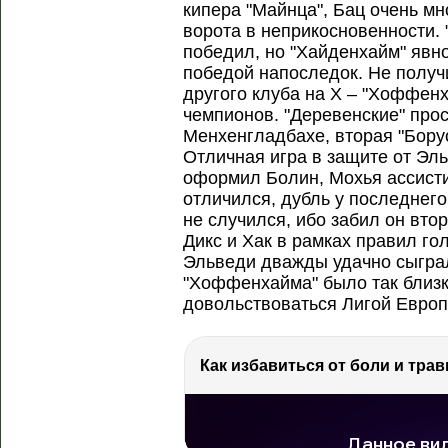
кипера "Майнца", Бац очень мн
ворота в неприкосновенности. 
победил, но "Хайденхайм" явн
победой напоследок. Не получи
другого клуба на Х – "Хоффенх
чемпионов. "Деревенские" про
Менхенгладбахе, вторая "Борус
Отличная игра в защите от Эль
оформил Болин, Мохья ассисти
отличился, дубль у последнег
не случился, ибо забил он втор
Дикс и Хак в рамках правил г
Эльведи дважды удачно сыграл
"Хоффенхайма" было так близк
довольствоваться Лигой Европ
Как избавиться от боли и трав
РЕКЛАМА
РЕКЛАМА
РЕКЛАМА
78.6 тыс. просмотров