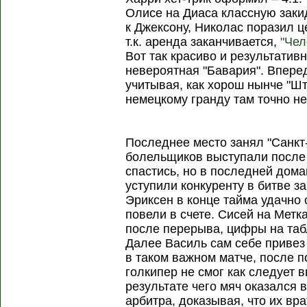
Олисе на Диаса классную заки
к Джексону, Николас поразил це
т.к. аренда заканчивается,
"Чел
Вот так красиво и результатив
невероятная "Бавария". Впере
учитывая, как хорош нынче "Шт
немецкому гранду там точно не
Последнее место занял "Санкт
болельщиков выступали после 
спастись, но в последней дом
уступили конкуренту в битве з
Эриксен в конце тайма удачно 
повели в счете. Сисей на Метк
после перерыва, цифры на таб
Далее Василь сам себе привез
в таком важном матче, после п
голкипер не смог как следует 
результате чего мяч оказался 
арбитра, доказывая, что их вр