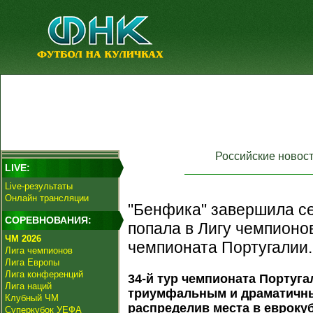
Российские новос
LIVE:
Live-результаты
Онлайн трансляции
"Бенфика" завершила се
СОРЕВНОВАНИЯ:
попала в Лигу чемпионов
ЧМ 2026
чемпионата Португалии.
Лига чемпионов
Лига Европы
Лига конференций
34-й тур чемпионата Португа
Лига наций
триумфальным и драматичны
Клубный ЧМ
распределив места в евроку
Суперкубок УЕФА