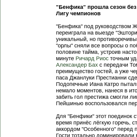
"Бенфика" прошла сезон без
Лигу чемпионов
"Бенфика" под руководством 
переиграла на выезде "Эшторил
уникальный, но противоречивы
"орлы" сняли все вопросы о п
половине тайма, устроив наст
минуте
Ричард Риос
точным уда
Александер Бах
с передачи То
преимущество гостей, а уже ч
паса Джанлуки Престианни сде
Подопечные Иана Катро пытали
немало моментов, нанеся в итог
забить гол престижа смогли ли
Пейшинью воспользовался пер
Для "Бенфики" этот поединок с
время принёс лёгкую горечь, с
аккордом "Особенного" перед 
Гости тотально доминировали в