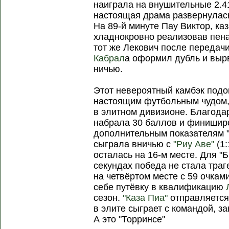
наиграла на внушительные 2.4
настоящая драма развернулась
На 89-й минуте Пау Виктор, ка
хладнокровно реализовав пенал
тот же Лекович после переда
Кабрал
а оформил дубль и выр
ничью.
Этот невероятный камбэк подо
настоящим футбольным чудом,
в элитном дивизионе. Благода
набрала 30 баллов и финиширо
дополнительным показателям "
сыграла вничью с
"Риу Аве"
(1:
осталась на 16-м месте. Для "
секундах победа не стала тра
на четвёртом месте с 59 очка
себе путёвку в квалификацию
сезон.
"Каза Пиа"
отправляется 
в элите сыграет с командой, з
А это "Торринсе"