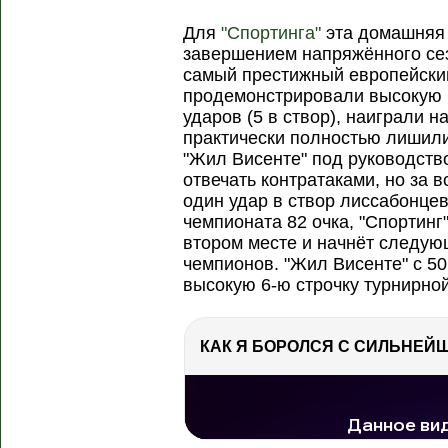
Для
"Спортинга"
эта домашняя
завершением напряжённого се
самый престижный европейски
продемонстрировали высокую 
ударов (5 в створ), наиграли н
практически полностью лишили
"Жил Висенте" под руководст
отвечать контратаками, но за 
один удар в створ лиссабонцев
чемпионата 82 очка, "Спортин
втором месте и начнёт следую
чемпионов. "Жил Висенте" с 5
высокую 6-ю строчку турнирно
РЕКЛАМА
РЕКЛАМА
РЕКЛАМА
136 тыс. просмотров