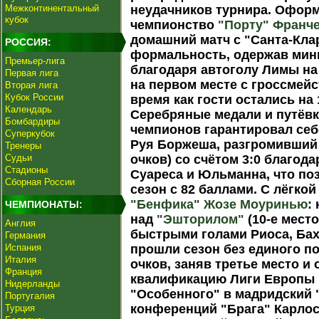
Межконтинентальный
неудачников турнира. Офор
кубок
чемпионство
"Порту"
Франче
домашний матч с "Санта-Кла
РОССИЯ:
формальность, одержав мин
Премьер-лига
благодаря автоголу Лимы на
Первая лига
на первом месте с гроссмейс
Вторая лига
Кубок России
время как гости остались на 
Календарь
Серебряные медали и путёв
Бомбардиры
чемпионов гарантировал себ
Суперкубок
Руя Боржеша, разгромивши
Тренеры
Судьи
очков) со счётом 3:0 благод
Стадионы
Суареса и Юльманна, что по
Сборная России
сезон с 82 баллами. С лёгк
"Бенфика"
Жозе Моуринью
:
ЧЕМПИОНАТЫ:
над
"Эшторилом"
(10-е место
Англия
быстрыми голами Риоса, Ба
Германия
Испания
прошли сезон без единого п
Италия
очков, заняв третье место и
Франция
квалификацию Лиги Европы
Нидерланды
"Особенного" в мадридский "
Португалия
конференций "Брага" Карлос
Турция