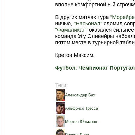
вполне комфортной 8-й строчке
В других матчах тура
"Морейре
ничью,
"Насьонал"
сломил соп
"Фамаликан"
оказался сильне
команда Угу Оливейры набрал
пятом месте в турнирной табли
Кретов Максим.
Футбол. Чемпионат Португал
Теги:
Александер Бах
Альфонсо Тресса
Мортен Юльманн
Ричард Риос