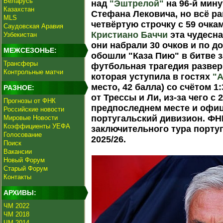
Беларусь
над
"Эштрелой"
на 96-й мину
Казахстан
Стефана Лековича, но всё ра
MLS
четвёртую строчку с 59 очка
Саудовская Аравия
Кристиано Баччи
эта чудесна
Узбекистан
они набрали 30 очков и по 
МЕЖСЕЗОНЬЕ:
обошли "Каза Пию" в битве 
Трансферы
футбольная трагедия развер
Контрольные матчи
которая уступила в гостях
"
место, 42 балла) со счётом 1
РАЗНОЕ:
от Трессы и Ли, из-за чего с
Прогнозы от ФНК
предпоследнем месте и офи
Российские новости
португальский дивизион. ФН
Мировые Новости
Коэффициенты УЕФА
заключительного тура порту
Голосование
2025/26.
Поиск
Вакансии
Новый Форум
Старый Форум
Контакты
АРХИВЫ:
ЧМ 2022
ЧМ 2018
ЧМ 2014