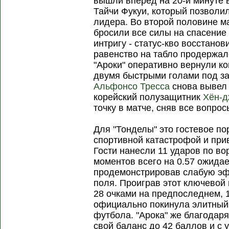
вышли вперёд на 20-й минуте 
Тайчи Фукуи, который позволил
лидера. Во второй половине 
бросили все силы на спасение 
интригу - статус-кво восстано
равенство на табло продержал
"Ароки" оперативно вернули ко
двумя быстрыми голами под за
Альфонсо Тресса
снова вывел 
корейский полузащитник
Хён-д
точку в матче, сняв все вопро
Для "Тонделы" это гостевое п
спортивной катастрофой и при
Гости нанесли 11 ударов по во
моментов всего на 0.57 ожидае
продемонстрировав слабую эф
поля. Проиграв этот ключевой 
28 очками на предпоследнем, 1
официально покинула элитный 
футбола. "Арока" же благодар
свой баланс до 42 баллов и с