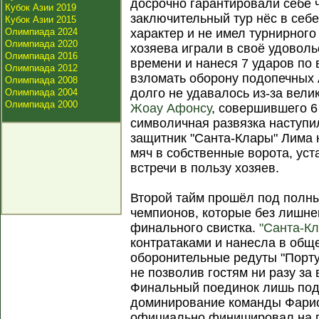
досрочно гарантировали себе 
Кубок Азии 2019
заключительный тур нёс в себ
Кубок Азии 2015
Олимпиада 2024
характер и не имел турнирного
Олимпиада 2020
хозяева играли в своё удовол
Олимпиада 2016
времени и нанеся 7 ударов по
Олимпиада 2012
взломать оборону подопечных
Олимпиада 2008
долго не удавалось из-за вели
Олимпиада 2004
Олимпиада 2000
Жоау Афонсу
, совершившего 6
символичная развязка наступил
защитник "Санта-Клары" Лима 
мяч в собственные ворота, уст
встречи в пользу хозяев.
Второй тайм прошёл под полн
чемпионов, которые без лишне
финального свистка.
"Санта-Кл
контратаками и нанесла в общ
оборонительные редуты "Порту"
не позволив гостям ни разу за 
Финальный поединок лишь под
доминирование команды Фариол
официально финишировал на п