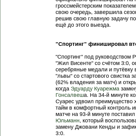
гроссмейстерским показателем 
свою очередь, завершила сезон
решив свою главную задачу по
ещё до этого выезда.
"Спортинг" финишировал в
"Спортинг" под руководством 
"Жил Висенте" со счётом 3:0,
серебряные медали и путёвку
"львы" со стартового свистка 
(62% владения за матч) и откр
когда
Эдуарду Куарежма
замкн
Гонсалвеш
а. На 34-й минуте 
Суарес удвоил преимущество х
тайм в комфортный контроль и
матче на 93-й минуте постави
Юльманн
, который воспользо
замену Джовани Кенды и зафи
3:0.