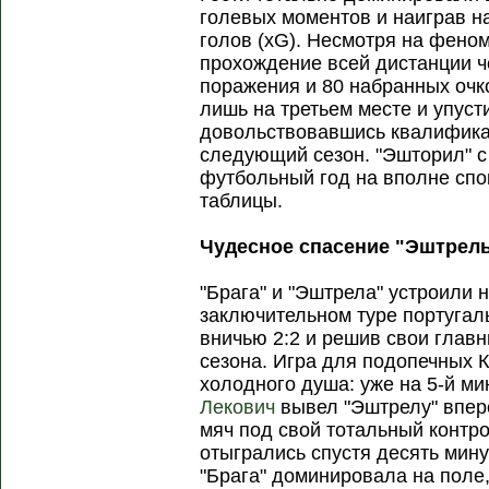
голевых моментов и наиграв 
голов (xG). Несмотря на фено
прохождение всей дистанции ч
поражения и 80 набранных оч
лишь на третьем месте и упуст
довольствовавшись квалифика
следующий сезон. "Эшторил" с
футбольный год на вполне спо
таблицы.
Чудесное спасение "Эштрел
"Брага" и "Эштрела" устроили 
заключительном туре португал
вничью 2:2 и решив свои глав
сезона. Игра для подопечных 
холодного душа: уже на 5-й ми
Лекович
вывел "Эштрелу" впер
мяч под свой тотальный контро
отыгрались спустя десять мин
"Брага" доминировала на поле,