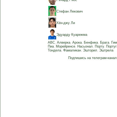
Стефан Лекович
Хён-джу Ли
Эдуарду Куарежма
АВС
,
Алверка
,
Арока
,
Бенфика
,
Брага
,
Ги
Пиа
,
Морейренсе
,
Насьонал
,
Порту
,
Порту
Тондела
,
Фамаликан
,
Эшторил
,
Эштрела
Подпишись на телеграм-канал