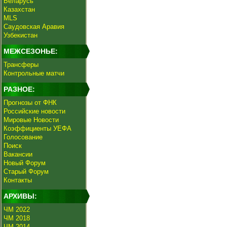
Беларусь
Казахстан
MLS
Саудовская Аравия
Узбекистан
МЕЖСЕЗОНЬЕ:
Трансферы
Контрольные матчи
РАЗНОЕ:
Прогнозы от ФНК
Российские новости
Мировые Новости
Коэффициенты УЕФА
Голосование
Поиск
Вакансии
Новый Форум
Старый Форум
Контакты
АРХИВЫ:
ЧМ 2022
ЧМ 2018
ЧМ 2014