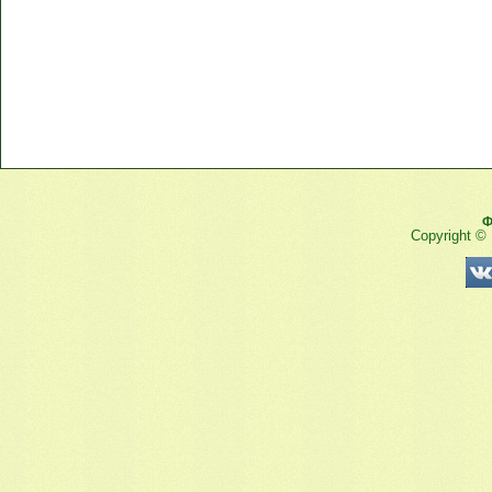
Ф
Copyright ©