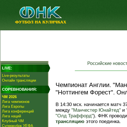
Российские новос
LIVE:
Live-результаты
Онлайн трансляции
Чемпионат Англии. "Ман
СОРЕВНОВАНИЯ:
"Ноттингем Форест". Он
ЧМ 2026
Лига чемпионов
В 14:30 мск. начинается матч 3
Лига Европы
между
"Манчестер Юнайтед"
и
Лига конференций
"Олд Траффорд"
). ФНК провод
Лига наций
Клубный ЧМ
трансляцию
этого поединка.
Суперкубок УЕФА