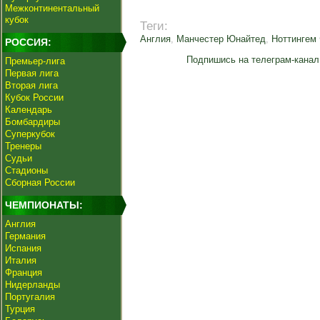
Межконтинентальный
кубок
Теги:
Англия
,
Манчестер Юнайтед
,
Ноттингем
РОССИЯ:
Подпишись на телеграм-канал
Премьер-лига
Первая лига
Вторая лига
Кубок России
Календарь
Бомбардиры
Суперкубок
Тренеры
Судьи
Стадионы
Сборная России
ЧЕМПИОНАТЫ:
Англия
Германия
Испания
Италия
Франция
Нидерланды
Португалия
Турция