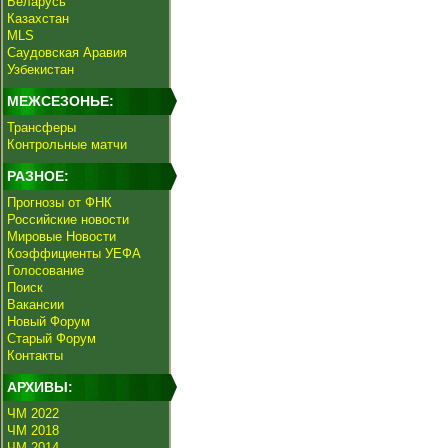
Беларусь
Казахстан
MLS
Саудовская Аравия
Узбекистан
МЕЖСЕЗОНЬЕ:
Трансферы
Контрольные матчи
РАЗНОЕ:
Прогнозы от ФНК
Российские новости
Мировые Новости
Коэффициенты УЕФА
Голосование
Поиск
Вакансии
Новый Форум
Старый Форум
Контакты
АРХИВЫ:
ЧМ 2022
ЧМ 2018
ЧМ 2014