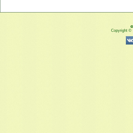
Ф
Copyright ©