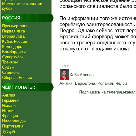
сообщает испанское издание Sp
Межконтинентальный
испанского специалиста было о
кубок
РОССИЯ:
По информации того же источн
серьёзную заинтересованность
Премьер-лига
Педро. Однако сейчас этот пер
Первая лига
Бразильский форвард может по
Вторая лига
Кубок России
нового тренера лондонского клу
Календарь
откажутся от продажи игрока.
Бомбардиры
Суперкубок
Тренеры
Теги:
Судьи
Стадионы
Хаби Алонсо
Сборная России
Англия
,
Барселона
,
Испания
,
Челси
ЧЕМПИОНАТЫ:
Подпишись на телеграм-канал
Англия
Германия
Испания
Италия
Франция
Нидерланды
Португалия
Турция