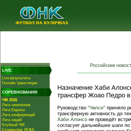
Российские новос
LIVE:
Live-результаты
Онлайн трансляции
Назначение Хаби Алонс
СОРЕВНОВАНИЯ:
трансфер Жоао Педро в 
ЧМ 2026
Лига чемпионов
Руководство
"Челси"
приняло р
Лига Европы
трансферную активность до тех
Лига конференций
Хаби Алонсо
не проведёт встр
Лига наций
Клубный ЧМ
согласует дальнейшие шаги по
Суперкубок УЕФА