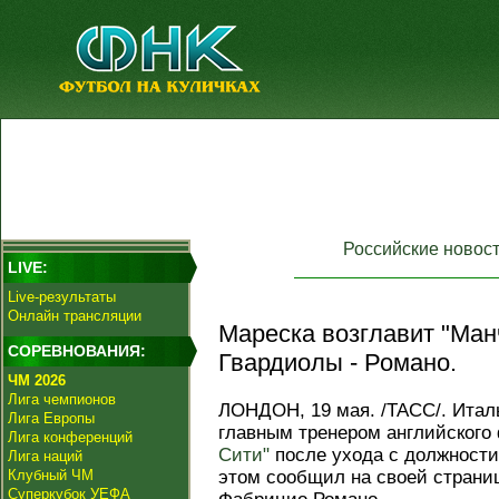
Российские новос
LIVE:
Live-результаты
Онлайн трансляции
Мареска возглавит "Ман
СОРЕВНОВАНИЯ:
Гвардиолы - Романо.
ЧМ 2026
Лига чемпионов
ЛОНДОН, 19 мая. /ТАСС/. Ита
Лига Европы
главным тренером английского
Лига конференций
Сити"
после ухода с должности
Лига наций
Клубный ЧМ
этом сообщил на своей страни
Суперкубок УЕФА