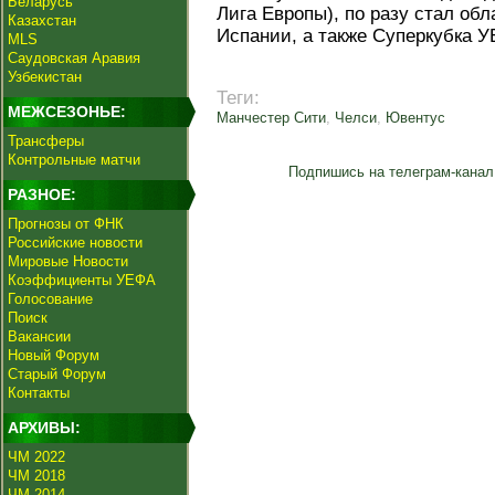
Беларусь
Лига Европы), по разу стал об
Казахстан
Испании, а также Суперкубка 
MLS
Саудовская Аравия
Узбекистан
Теги:
МЕЖСЕЗОНЬЕ:
Манчестер Сити
,
Челси
,
Ювентус
Трансферы
Контрольные матчи
Подпишись на телеграм-канал
РАЗНОЕ:
Прогнозы от ФНК
Российские новости
Мировые Новости
Коэффициенты УЕФА
Голосование
Поиск
Вакансии
Новый Форум
Старый Форум
Контакты
АРХИВЫ:
ЧМ 2022
ЧМ 2018
ЧМ 2014