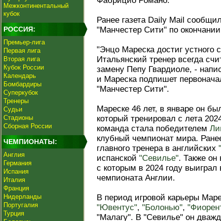
Фабрицио Романо.
Межконтинентальный
кубок
Ранее газета Daily Mail сообщи
РОССИЯ:
"Манчестер Сити" по окончании
Премьер-лига
"Энцо Мареска достиг устного 
Первая лига
Итальянский тренер всегда сч
Вторая лига
Кубок России
замену Пепу Гвардиоле, - напи
Календарь
и Мареска подпишет первонача
Бомбардиры
"Манчестер Сити".
Суперкубок
Тренеры
Мареске 46 лет, в январе он бы
Судьи
Стадионы
который тренировал с лета 2024
Сборная России
команда стала победителем
Ли
клубный чемпионат мира. Ране
ЧЕМПИОНАТЫ:
главного тренера в английских
Англия
испанской
"Севилье"
. Также он
Германия
с которым в 2024 году выиграл
Испания
чемпионата Англии.
Италия
Франция
Нидерланды
В период игровой карьеры Маре
Португалия
"Ювентус"
,
"Болонью"
,
"Фиорен
Турция
"Малагу". В "Севилье" он дваж