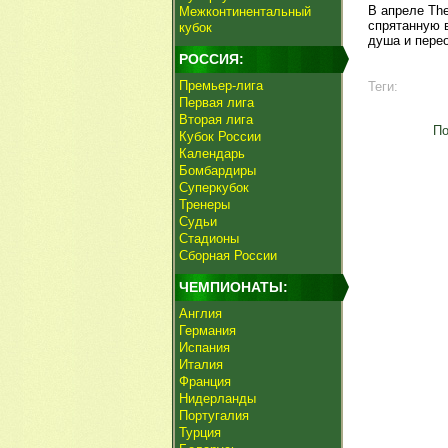
В апреле The
Межконтинентальный
спрятанную 
кубок
душа и перео
РОССИЯ:
Премьер-лига
Теги:
Первая лига
Вторая лига
По
Кубок России
Календарь
Бомбардиры
Суперкубок
Тренеры
Судьи
Стадионы
Сборная России
ЧЕМПИОНАТЫ:
Англия
Германия
Испания
Италия
Франция
Нидерланды
Португалия
Турция