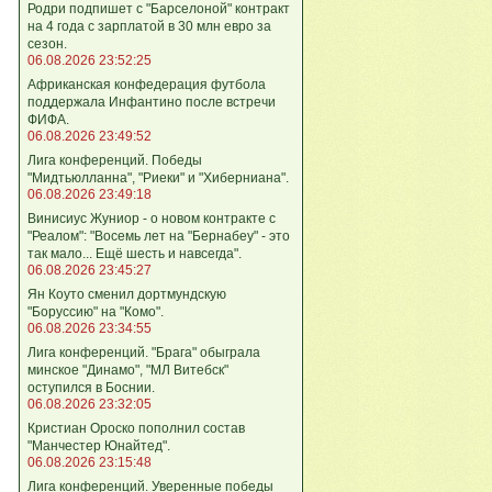
Родри подпишет с "Барселоной" контракт
на 4 года с зарплатой в 30 млн евро за
сезон.
06.08.2026 23:52:25
Африканская конфедерация футбола
поддержала Инфантино после встречи
ФИФА.
06.08.2026 23:49:52
Лига кoнференций. Победы
"Мидтьюлланна", "Риеки" и "Хиберниана".
06.08.2026 23:49:18
Винисиус Жуниор - о новом контракте с
"Реалом": "Восемь лет на "Бернабеу" - это
так мало... Ещё шесть и навсегда".
06.08.2026 23:45:27
Ян Коуто сменил дортмундскую
"Боруссию" на "Комо".
06.08.2026 23:34:55
Лига кoнференций. "Брага" обыграла
минское "Динамо", "МЛ Витебск"
оступился в Боснии.
06.08.2026 23:32:05
Кристиан Ороско пополнил состав
"Манчестер Юнайтед".
06.08.2026 23:15:48
Лига кoнференций. Уверенные победы