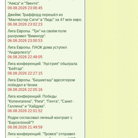
"Аякса" и "Твенте".
06.08.2026 23:06:45
Джеймс Траффорд перешёл из
"Манчестер Сити" в "Лидс" за 47 млн евро.
06.08.2026 23:02:23
Лига Европы. "Тун" на своём поле
разгромил "Викингур".
06.08.2026 23:00:53
Лига Европы. ПАОК дома уступил
"Андерлехту".
06.08.2026 22:48:05
Лига конференций. "Аустрия" обыграла
"Бейтар".
06.08.2026 22:27:15
Лига Европы. "Бешикташ" вдесятером
победил в Чехии.
06.08.2026 22:05:16
Лига конференций. Победы
"Копенгагена", "Риги", "Гента", "Санкт-
Галлена" и "Хайдука".
06.08.2026 22:01:52
Родри согласовал личный контракт с
"Барселоной"?
06.08.2026 21:49:59
Лига конференций. "Тромсе" отправил