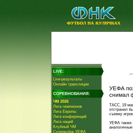
LIVE:
Live-результаты
Онлайн трансляции
УЕФА по
СОРЕВНОВАНИЯ:
снимал 
ЧМ 2026
ТАСС, 19 ма
Лига чемпионов
отстранил б
Лига Европы
съемку игрок
Лига конференций
Лига наций
УЕФА также 
Клубный ЧМ
аналогичные
Суперкубок УЕФА