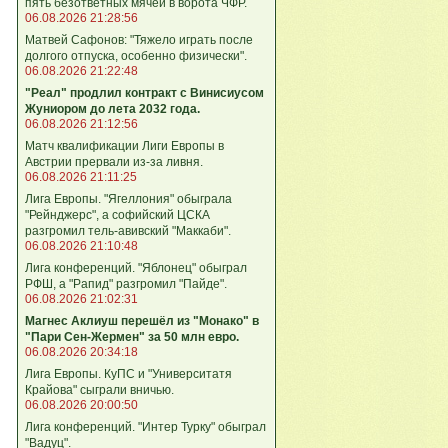
пять безответных мячей в ворота ЧФР.
06.08.2026 21:28:56
Матвей Сафонов: "Тяжело играть после
долгого отпуска, особенно физически".
06.08.2026 21:22:48
"Реал" продлил контракт с Винисиусом
Жуниором до лета 2032 года.
06.08.2026 21:12:56
Матч квалификации Лиги Европы в
Австрии прервали из-за ливня.
06.08.2026 21:11:25
Лига Европы. "Ягеллония" обыграла
"Рейнджерс", а софийский ЦСКА
разгромил тель-авивский "Маккаби".
06.08.2026 21:10:48
Лига кoнференций. "Яблонец" обыграл
РФШ, а "Рапид" разгромил "Пайде".
06.08.2026 21:02:31
Магнес Аклиуш перешёл из "Монако" в
"Пари Сен-Жермен" за 50 млн евро.
06.08.2026 20:34:18
Лига Европы. КуПС и "Университатя
Крайова" сыграли вничью.
06.08.2026 20:00:50
Лига конференций. "Интер Турку" обыграл
"Вадуц".