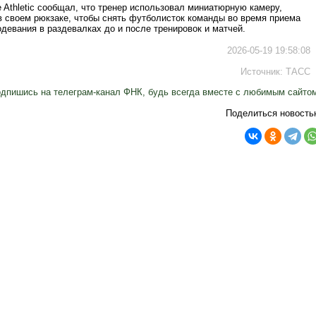
 Athletic сообщал, что тренер использовал миниатюрную камеру,
в своем рюкзаке, чтобы снять футболисток команды во время приема
девания в раздевалках до и после тренировок и матчей.
2026-05-19 19:58:08
Источник:
ТАСС
дпишись на телеграм-канал ФНК, будь всегда вместе с любимым сайто
Поделиться новость