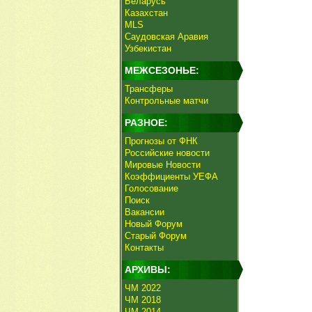
Беларусь
Казахстан
MLS
Саудовская Аравия
Узбекистан
МЕЖСЕЗОНЬЕ:
Трансферы
Контрольные матчи
РАЗНОЕ:
Прогнозы от ФНК
Российские новости
Мировые Новости
Коэффициенты УЕФА
Голосование
Поиск
Вакансии
Новый Форум
Старый Форум
Контакты
АРХИВЫ:
ЧМ 2022
ЧМ 2018
ЧМ 2014