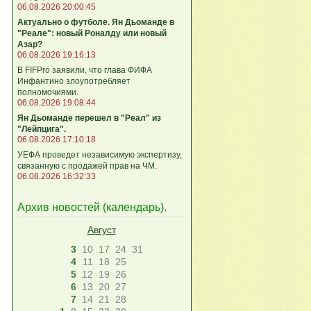
06.08.2026 20:00:45
Актуально о футболе. Ян Дьоманде в
"Реале": новый Роналду или новый
Азар?
06.08.2026 19:16:13
В FIFPro заявили, что глава ФИФА
Инфантино злоупотребляет
полномочиями.
06.08.2026 19:08:44
Ян Дьоманде перешел в "Реал" из
"Лейпцига".
06.08.2026 17:10:18
УЕФА проведет независимую экспертизу,
связанную с продажей прав на ЧМ.
06.08.2026 16:32:33
Архив новостей (
календарь
).
Август
3
10
17
24
31
4
11
18
25
5
12
19
26
6
13
20
27
7
14
21
28