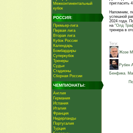
пригласить 4
Межконтинентальный
кубок
Напомним, п
успешной ра
РОССИЯ:
2024 года. 
Премьер-лига
на
"Олд Тра
тренера в от
Первая лига
Вторая лига
Кубок России
Теги:
Календарь
Бомбардиры
Жозе М
Суперкубок
Тренеры
Рубен 
Судьи
Стадионы
Бенфика
,
Ма
Сборная России
По
ЧЕМПИОНАТЫ:
Англия
Германия
Испания
Италия
Франция
Нидерланды
Португалия
Турция