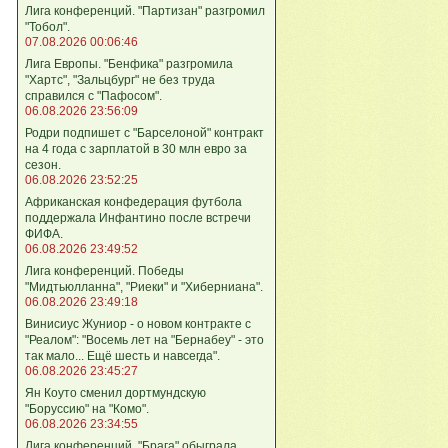
Лига кoнференций. "Партизан" разгромил
"Тобол".
07.08.2026 00:06:46
Лига Европы. "Бенфика" разгромила
"Хартс", "Зальцбург" не без труда
справился с "Пафосом".
06.08.2026 23:56:09
Родри подпишет с "Барселоной" контракт
на 4 года с зарплатой в 30 млн евро за
сезон.
06.08.2026 23:52:25
Африканская конфедерация футбола
поддержала Инфантино после встречи
ФИФА.
06.08.2026 23:49:52
Лига кoнференций. Победы
"Мидтьюлланна", "Риеки" и "Хиберниана".
06.08.2026 23:49:18
Винисиус Жуниор - о новом контракте с
"Реалом": "Восемь лет на "Бернабеу" - это
так мало... Ещё шесть и навсегда".
06.08.2026 23:45:27
Ян Коуто сменил дортмундскую
"Боруссию" на "Комо".
06.08.2026 23:34:55
Лига кoнференций. "Брага" обыграла