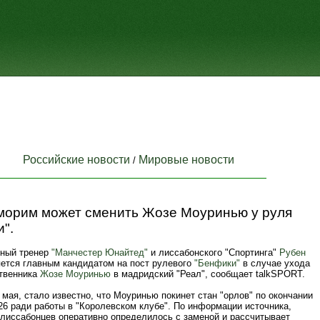
Российские новости
Мировые новости
/
морим может сменить Жозе Моуринью у руля
".
ный тренер
"Манчестер Юнайтед"
и лиссабонского "Спортинга"
Рубен
ется главным кандидатом на пост рулевого
"Бенфики"
в случае ухода
ственника
Жозе Моуринью
в мадридский "Реал", сообщает talkSPORT.
 мая, стало известно, что Моуринью покинет стан "орлов" по окончании
26 ради работы в "Королевском клубе". По информации источника,
 лиссабонцев оперативно определилось с заменой и рассчитывает