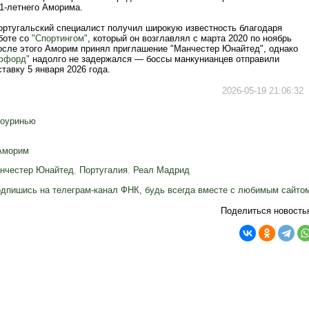
1-летнего Аморима.
ортугальский специалист получил широкую известность благодаря
боте со
"Спортингом"
, который он возглавлял с марта 2020 по ноябрь
После этого Аморим принял приглашение "Манчестер Юнайтед", однако
ффорд"
надолго не задержался — боссы манкунианцев отправили
ставку 5 января 2026 года.
2026-05-19 21:06:32
оуринью
Аморим
нчестер Юнайтед
,
Португалия
,
Реал Мадрид
дпишись на телеграм-канал ФНК, будь всегда вместе с любимым сайто
Поделиться новость