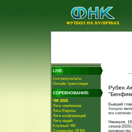
LIVE:
Live-результаты
Онлайн трансляции
Рубен А
СОРЕВНОВАНИЯ:
"Бенфики
ЧМ 2026
Бывший глав
Лига чемпионов
Аморим
явля
Лига Европы
его соотече
Лига конференций
Лига наций
Накануне, 18
Клубный ЧМ
сезона-2025/
Суперкубок УЕФА
руководство