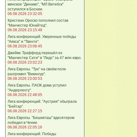
минское "Динамо", "МЛ Витебск"
оступился в Боснии.
06.08.2026 23:32:05
Кристиан Ороско пополнил состав
"Манчестер Юнайтед".
06.08.2026 23:15:48
Лига кoнференций. Уверенные победы
"Аякса" и "Твенте".
06.08.2026 23:06:45
Джеймс Траффорд перешёл из
"Манчестер Сити" в "Лидс" за 47 млн евро.
06.08.2026 23:02:23
Лига Европы. "Тун" на своём поле
разгромил "Викингур".
06.08.2026 23:00:53
Лига Европы. ПАОК дома уступил
"Андерлехту".
06.08.2026 22:48:05
Лига конференций. "Аустрия" обыграла
"Бейтар".
06.08.2026 22:27:15
Лига Европы. "Бешикташ" вдесятером
победил в Чехии.
06.08.2026 22:05:16
Лига конференций. Победы