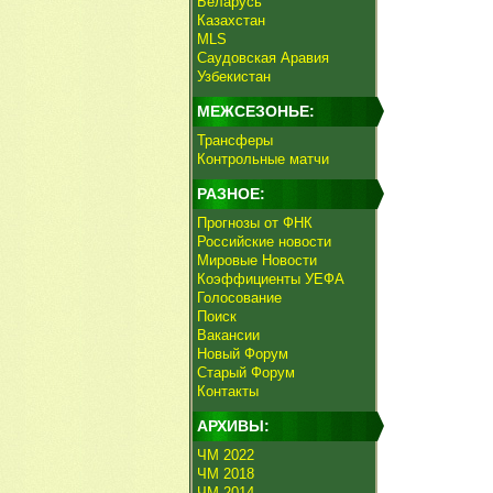
Беларусь
Казахстан
MLS
Саудовская Аравия
Узбекистан
МЕЖСЕЗОНЬЕ:
Трансферы
Контрольные матчи
РАЗНОЕ:
Прогнозы от ФНК
Российские новости
Мировые Новости
Коэффициенты УЕФА
Голосование
Поиск
Вакансии
Новый Форум
Старый Форум
Контакты
АРХИВЫ:
ЧМ 2022
ЧМ 2018
ЧМ 2014