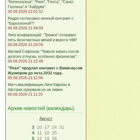
"Копенгагена", "Риги", "Гента", "Санкт-
Галлена" и "Хайдука".
06.08.2026 22:01:52
Родри согласовал личный контракт с
"Барселоной"?
06.08.2026 21:49:59
Лига конференций. "Тромсе" отправил
пять безответных мячей в ворота ЧФР.
06.08.2026 21:28:56
Матвей Сафонов: "Тяжело играть после
долгого отпуска, особенно физически".
06.08.2026 21:22:48
"Реал" продлил контракт с Винисиусом
Жуниором до лета 2032 года.
06.08.2026 21:12:56
Матч квалификации Лиги Европы в
Австрии прервали из-за ливня.
06.08.2026 21:11:25
Архив новостей (
календарь
).
Август
3
10
17
24
31
4
11
18
25
5
12
19
26