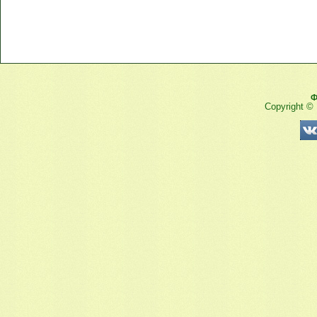
Ф
Copyright ©