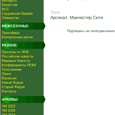
Беларусь
Казахстан
MLS
Теги:
Саудовская Аравия
Арсенал
,
Манчестер Сити
Узбекистан
МЕЖСЕЗОНЬЕ:
Подпишись на телеграм-канал
Трансферы
Контрольные матчи
РАЗНОЕ:
Прогнозы от ФНК
Российские новости
Мировые Новости
Коэффициенты УЕФА
Голосование
Поиск
Вакансии
Новый Форум
Старый Форум
Контакты
АРХИВЫ:
ЧМ 2022
ЧМ 2018
ЧМ 2014