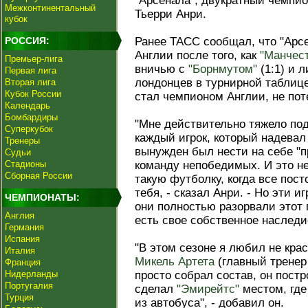
"Арсенала", двукратный чемпио
Межконтинентальный
Тьерри Анри.
кубок
РОССИЯ:
Ранее ТАСС сообщал, что "Арс
Англии после того, как
"Манчес
Премьер-лига
вничью с
"Борнмутом"
(1:1) и 
Первая лига
лондонцев в турнирной таблице
Вторая лига
Кубок России
стал чемпионом Англии, не пот
Календарь
Бомбардиры
"Мне действительно тяжело под
Суперкубок
каждый игрок, который надевал
Тренеры
вынужден был нести на себе "п
Судьи
Стадионы
команду непобедимых. И это не
Сборная России
такую футболку, когда все пост
тебя, - сказал Анри. - Но эти и
ЧЕМПИОНАТЫ:
они полностью разорвали этот п
Англия
есть свое собственное наследи
Германия
Испания
"В этом сезоне я любил не кра
Италия
Микель Артета
(главный тренер 
Франция
Нидерланды
просто собрал состав, он пос
Португалия
сделал
"Эмирейтс"
местом, где
Турция
из автобуса", - добавил он.