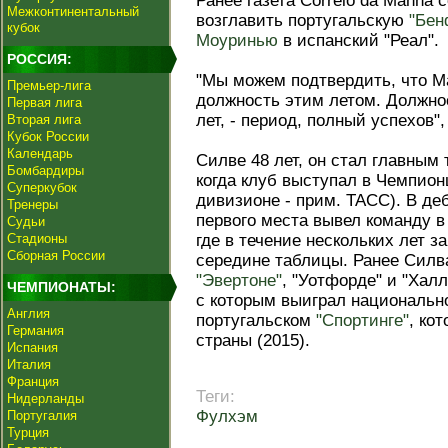
Ранее газета Сorreio da Manha
Межконтинентальный
возглавить португальскую
"Бен
кубок
Моуринью
в испанский "Реал".
РОССИЯ:
"Мы можем подтвердить, что М
Премьер-лига
должность этим летом. Должно
Первая лига
лет, - период, полный успехов"
Вторая лига
Кубок России
Календарь
Силве 48 лет, он стал главным
Бомбардиры
когда клуб выступал в Чемпион
Суперкубок
дивизионе - прим. ТАСС). В де
Тренеры
первого места вывел команду в
Судьи
Стадионы
где в течение нескольких лет з
Сборная России
середине таблицы. Ранее Силв
"Эвертоне"
, "Уотфорде" и "Хал
ЧЕМПИОНАТЫ:
с которым выиграл национально
Англия
португальском
"Спортинге"
, ко
Германия
страны (2015).
Испания
Италия
Франция
Теги:
Нидерланды
Фулхэм
Португалия
Турция