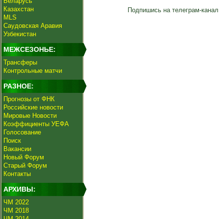
Беларусь
Казахстан
Подпишись на телеграм-канал
MLS
Саудовская Аравия
Узбекистан
МЕЖСЕЗОНЬЕ:
Трансферы
Контрольные матчи
РАЗНОЕ:
Прогнозы от ФНК
Российские новости
Мировые Новости
Коэффициенты УЕФА
Голосование
Поиск
Вакансии
Новый Форум
Старый Форум
Контакты
АРХИВЫ:
ЧМ 2022
ЧМ 2018
ЧМ 2014