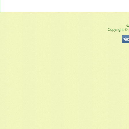
Ф
Copyright ©