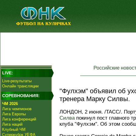
Российские новос
LIVE:
Live-результаты
Онлайн трансляции
"Фулхэм" объявил об ухо
СОРЕВНОВАНИЯ:
тренера Марку Силвы.
ЧМ 2026
Лига чемпионов
ЛОНДОН, 2 июня. /ТАСС/. Порт
Лига Европы
Силва
покинул пост главного т
Лига конференций
клуба "Фулхэм". Об этом сооб
Лига наций
Клубный ЧМ
Суперкубок УЕФА