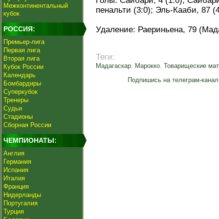
Голы: Сайбари, 4 (1:0); Сайбари,
Межконтинентальный
пенальти (3:0); Эль-Кааби, 87 (4
кубок
РОССИЯ:
Удаление: Раериньена, 79 (Мада
Премьер-лига
Первая лига
Теги:
Вторая лига
Мадагаскар
,
Марокко
,
Товарищеские мат
Кубок России
Календарь
Подпишись на телеграм-канал
Бомбардиры
Суперкубок
Тренеры
Судьи
Стадионы
Сборная России
ЧЕМПИОНАТЫ:
Англия
Германия
Испания
Италия
Франция
Нидерланды
Португалия
Турция