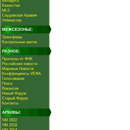
Беларусь
Казахстан
MLS
Саудовская Аравия
Узбекистан
МЕЖСЕЗОНЬЕ:
Трансферы
Контрольные матчи
РАЗНОЕ:
Прогнозы от ФНК
Российские новости
Мировые Новости
Коэффициенты УЕФА
Голосование
Поиск
Вакансии
Новый Форум
Старый Форум
Контакты
АРХИВЫ:
ЧМ 2022
ЧМ 2018
ЧМ 2014