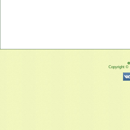
Ф
Copyright ©