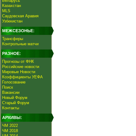
Беларусь
Казахстан
MLS
Саудовская Аравия
Узбекистан
МЕЖСЕЗОНЬЕ:
Трансферы
Контрольные матчи
РАЗНОЕ:
Прогнозы от ФНК
Российские новости
Мировые Новости
Коэффициенты УЕФА
Голосование
Поиск
Вакансии
Новый Форум
Старый Форум
Контакты
АРХИВЫ:
ЧМ 2022
ЧМ 2018
ЧМ 2014