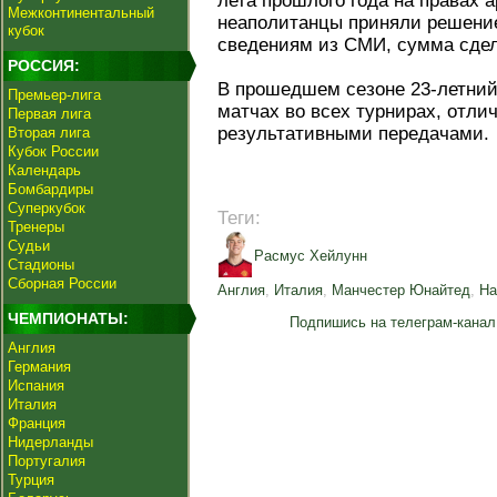
лета прошлого года на правах а
Межконтинентальный
неаполитанцы приняли решение
кубок
сведениям из СМИ, сумма сдел
РОССИЯ:
В прошедшем сезоне 23-летний
Премьер-лига
матчах во всех турнирах, отли
Первая лига
результативными передачами.
Вторая лига
Кубок России
Календарь
Бомбардиры
Суперкубок
Теги:
Тренеры
Судьи
Расмус Хейлунн
Стадионы
Сборная России
Англия
,
Италия
,
Манчестер Юнайтед
,
На
ЧЕМПИОНАТЫ:
Подпишись на телеграм-канал
Англия
Германия
Испания
Италия
Франция
Нидерланды
Португалия
Турция