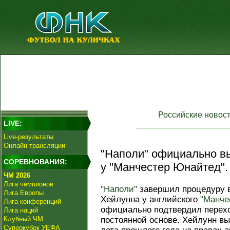
Российские новос
LIVE:
Live-результаты
Онлайн трансляции
"Наполи" официально в
СОРЕВНОВАНИЯ:
у "Манчестер Юнайтед".
ЧМ 2026
Лига чемпионов
"Наполи"
завершил процедуру 
Лига Европы
Хейлунна у английского
"Манче
Лига конференций
официально подтвердил перехо
Лига наций
Клубный ЧМ
постоянной основе. Хейлунн вы
Суперкубок УЕФА