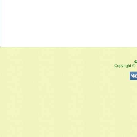
Ф
Copyright ©