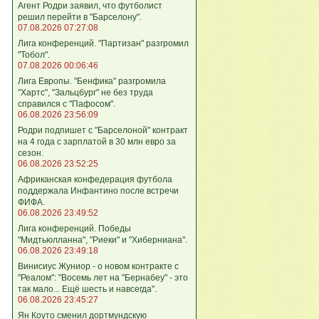
Агент Родри заявил, что футболист
решил перейти в "Барселону".
07.08.2026 07:27:08
Лига кoнференций. "Партизан" разгромил
"Тобол".
07.08.2026 00:06:46
Лига Европы. "Бенфика" разгромила
"Хартс", "Зальцбург" не без труда
справился с "Пафосом".
06.08.2026 23:56:09
Родри подпишет с "Барселоной" контракт
на 4 года с зарплатой в 30 млн евро за
сезон.
06.08.2026 23:52:25
Африканская конфедерация футбола
поддержала Инфантино после встречи
ФИФА.
06.08.2026 23:49:52
Лига кoнференций. Победы
"Мидтьюлланна", "Риеки" и "Хиберниана".
06.08.2026 23:49:18
Винисиус Жуниор - о новом контракте с
"Реалом": "Восемь лет на "Бернабеу" - это
так мало... Ещё шесть и навсегда".
06.08.2026 23:45:27
Ян Коуто сменил дортмундскую