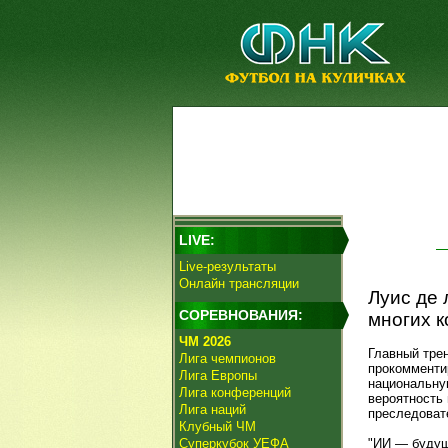
LIVE:
Live-результаты
Онлайн трансляции
Луис де 
СОРЕВНОВАНИЯ:
многих к
ЧМ 2026
Главный тре
Лига чемпионов
прокомменти
Лига Европы
национальну
Лига конференций
вероятность
Лига наций
преследоват
Клубный ЧМ
Суперкубок УЕФА
"ИИ — будущ