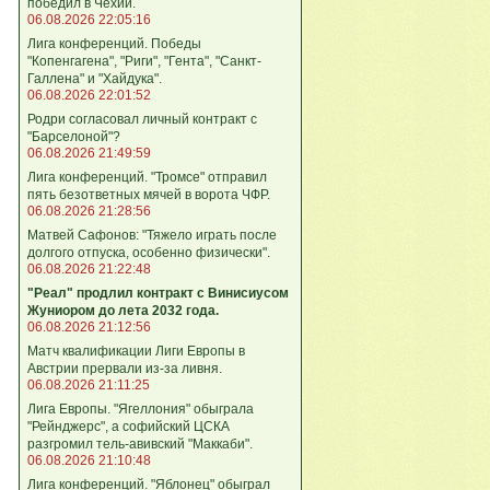
победил в Чехии.
06.08.2026 22:05:16
Лига конференций. Победы
"Копенгагена", "Риги", "Гента", "Санкт-
Галлена" и "Хайдука".
06.08.2026 22:01:52
Родри согласовал личный контракт с
"Барселоной"?
06.08.2026 21:49:59
Лига конференций. "Тромсе" отправил
пять безответных мячей в ворота ЧФР.
06.08.2026 21:28:56
Матвей Сафонов: "Тяжело играть после
долгого отпуска, особенно физически".
06.08.2026 21:22:48
"Реал" продлил контракт с Винисиусом
Жуниором до лета 2032 года.
06.08.2026 21:12:56
Матч квалификации Лиги Европы в
Австрии прервали из-за ливня.
06.08.2026 21:11:25
Лига Европы. "Ягеллония" обыграла
"Рейнджерс", а софийский ЦСКА
разгромил тель-авивский "Маккаби".
06.08.2026 21:10:48
Лига кoнференций. "Яблонец" обыграл