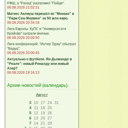
РФШ, а "Рапид" разгромил "Пайде".
06.08.2026 21:02:31
Магнес Аклиуш перешёл из "Монако" в
"Пари Сен-Жермен" за 50 млн евро.
06.08.2026 20:34:18
Лига Европы. КуПС и "Университатя
Крайова" сыграли вничью.
06.08.2026 20:00:50
Лига конференций. "Интер Турку" обыграл
"Вадуц".
06.08.2026 20:00:45
Актуально о футболе. Ян Дьоманде в
"Реале": новый Роналду или новый
Азар?
06.08.2026 19:16:13
Архив новостей (
календарь
).
Август
3
10
17
24
31
4
11
18
25
5
12
19
26
6
13
20
27
7
14
21
28