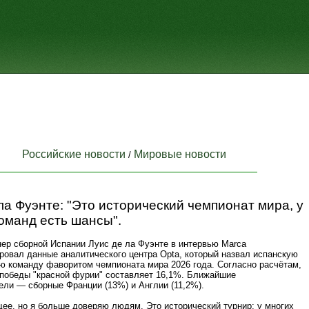
Российские новости
Мировые новости
/
ла Фуэнте: "Это исторический чемпионат мира, у
оманд есть шансы".
нер сборной Испании Луис де ла Фуэнте в интервью Marca
ровал данные аналитического центра Opta, который назвал испанскую
ю команду фаворитом чемпионата мира 2026 года. Согласно расчётам,
 победы "красной фурии" составляет 16,1%. Ближайшие
ели — сборные Франции (13%) и Англии (11,2%).
ее, но я больше доверяю людям. Это исторический турнир: у многих