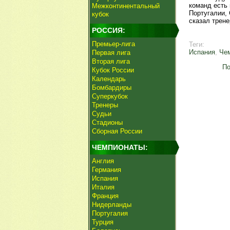
команд есть
Межконтинентальный
Португалии, 
кубок
сказал трене
РОССИЯ:
Премьер-лига
Теги:
Испания
,
Че
Первая лига
Вторая лига
По
Кубок России
Календарь
Бомбардиры
Суперкубок
Тренеры
Судьи
Стадионы
Сборная России
ЧЕМПИОНАТЫ:
Англия
Германия
Испания
Италия
Франция
Нидерланды
Португалия
Турция