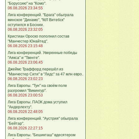
"Боруссию" на "Комо".
06.08.2026 23:34:55
Лига кoнференций. "Брага" обыграла
минское "Динамо", "МЛ Витебск"
оступился в Боснии.
06.08.2026 23:32:05
Кристиан Ороско пополнил состав
"Манчестер Юнайтед".
06.08.2026 23:15:48
Лига кoнференций. Уверенные победы
"Аякса" и "Твенте".
06.08.2026 23:06:45
Джеймс Траффорд перешёл из
"Манчестер Сити" в "Лидс" за 47 млн евро.
06.08.2026 23:02:23
Лига Европы. "Тун" на своём поле
разгромил "Викингур".
06.08.2026 23:00:53
Лига Европы. ПАОК дома уступил
"Андерлехту".
06.08.2026 22:48:05
Лига конференций. "Аустрия" обыграла
"Бейтар".
06.08.2026 22:27:15
Лига Европы. "Бешикташ" вдесятером