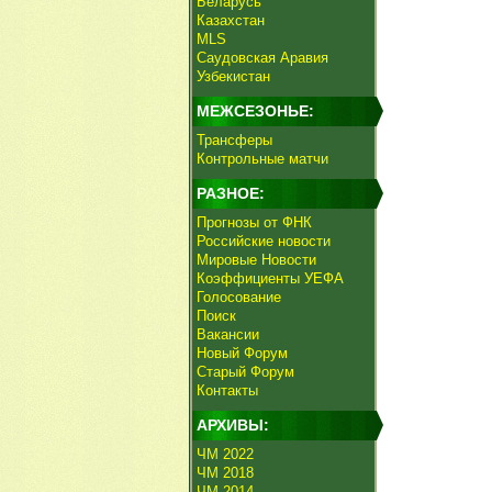
Беларусь
Казахстан
MLS
Саудовская Аравия
Узбекистан
МЕЖСЕЗОНЬЕ:
Трансферы
Контрольные матчи
РАЗНОЕ:
Прогнозы от ФНК
Российские новости
Мировые Новости
Коэффициенты УЕФА
Голосование
Поиск
Вакансии
Новый Форум
Старый Форум
Контакты
АРХИВЫ:
ЧМ 2022
ЧМ 2018
ЧМ 2014