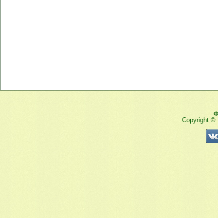
Ф
Copyright ©