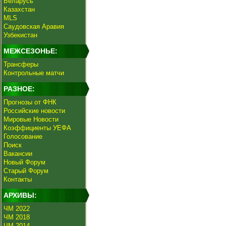
Беларусь
Казахстан
MLS
Саудовская Аравия
Узбекистан
МЕЖСЕЗОНЬЕ:
Трансферы
Контрольные матчи
РАЗНОЕ:
Прогнозы от ФНК
Российские новости
Мировые Новости
Коэффициенты УЕФА
Голосование
Поиск
Вакансии
Новый Форум
Старый Форум
Контакты
АРХИВЫ:
ЧМ 2022
ЧМ 2018
ЧМ 2014