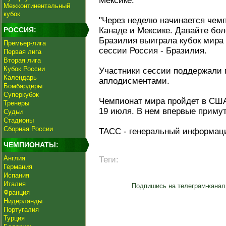
Мексике.
Межконтинентальный
кубок
"Через неделю начинается чем
РОССИЯ:
Канаде и Мексике. Давайте бол
Бразилия выиграла кубок мира 
Премьер-лига
сессии Россия - Бразилия.
Первая лига
Вторая лига
Кубок России
Участники сессии поддержали
Календарь
аплодисментами.
Бомбардиры
Суперкубок
Чемпионат мира пройдет в США
Тренеры
19 июля. В нем впервые примут
Судьи
Стадионы
Сборная России
ТАСС - генеральный информац
ЧЕМПИОНАТЫ:
Англия
Теги:
Германия
Испания
Италия
Подпишись на телеграм-канал
Франция
Нидерланды
Португалия
Турция