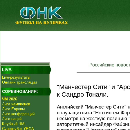
Российские новос
LIVE:
Live-результаты
Онлайн трансляции
"Манчестер Сити" и "Ар
СОРЕВНОВАНИЯ:
к Сандро Тонали.
ЧМ 2026
Лига чемпионов
Английский "Манчестер Сити" н
Лига Европы
полузащитника "Ноттингем Фор
Лига конференций
несмотря на жесткую позицию "
Лига наций
Клубный ЧМ
авторитетный инсайдер Фабриц
Суперкубок УЕФА