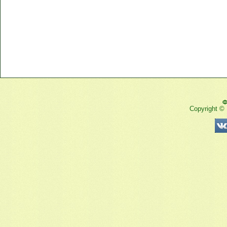
Ф
Copyright ©