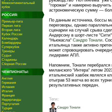
руководство "Ноттингема" уже 
Межконтинентальный
"горожан" и намерено выручить
кубок
астрономическую сумму — боле
РОССИЯ:
По данным источника, боссы м
Премьер-лига
переговоры, однако параллель
Первая лига
сценарии на случай срыва сдел
Вторая лига
Кубок России
Андерсону в шорт-листе "Сити
Календарь
"Ньюкасла"
Сандро Тонали
. Со
Бомбардиры
итальянца также активно прете
Суперкубок
может спровоцировать очеред
Тренеры
лидерами АПЛ.
Судьи
Стадионы
Сборная России
Напомним, Тонали перебрался 
миланского "Интера" летом 202
ЧЕМПИОНАТЫ:
итальянский хавбек являлся к
Англия
отыграв 53 матча во всех турн
Германия
результативных передач.
Испания
Италия
Франция
Теги:
Нидерланды
Португалия
Сандро Тонали
Турция