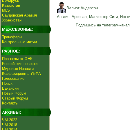
Беларусь
Казахстан
Эллиот Андерсон
MLS
Саудовская Аравия
Англия
,
Арсенал
,
Манчестер Сити
,
Нотт
Узбекистан
Подпишись на телеграм-канал
МЕЖСЕЗОНЬЕ:
Трансферы
Контрольные матчи
РАЗНОЕ:
Прогнозы от ФНК
Российские новости
Мировые Новости
Коэффициенты УЕФА
Голосование
Поиск
Вакансии
Новый Форум
Старый Форум
Контакты
АРХИВЫ:
ЧМ 2022
ЧМ 2018
ЧМ 2014