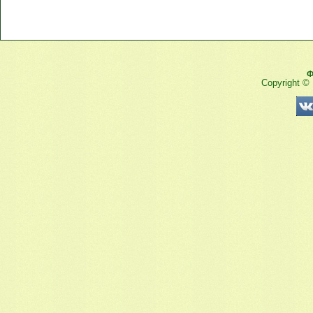
Ф
Copyright ©