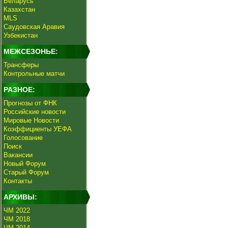
Беларусь
Казахстан
MLS
Саудовская Аравия
Узбекистан
МЕЖСЕЗОНЬЕ:
Трансферы
Контрольные матчи
РАЗНОЕ:
Прогнозы от ФНК
Российские новости
Мировые Новости
Коэффициенты УЕФА
Голосование
Поиск
Вакансии
Новый Форум
Старый Форум
Контакты
АРХИВЫ:
ЧМ 2022
ЧМ 2018
ЧМ 2014