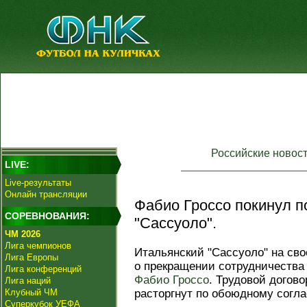
Российские новос
LIVE:
Live-результаты
Онлайн трансляции
Фабио Гроссо покинул п
СОРЕВНОВАНИЯ:
"Сассуоло".
ЧМ 2026
Лига чемпионов
Итальянский "Сассуоло" на св
Лига Европы
о прекращении сотрудничества
Лига конференций
Фабио Гроссо
. Трудовой догов
Лига наций
Клубный ЧМ
расторгнут по обоюдному согла
Суперкубок УЕФА