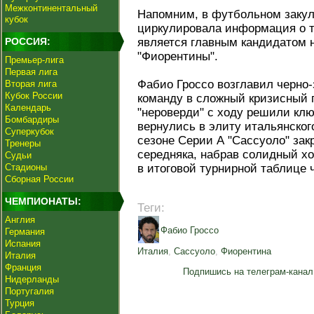
Межконтинентальный
Напомним, в футбольном закул
кубок
циркулировала информация о т
РОССИЯ:
является главным кандидатом н
"Фиорентины".
Премьер-лига
Первая лига
Фабио Гроссо возглавил черно-
Вторая лига
Кубок России
команду в сложный кризисный 
Календарь
"нероверди" с ходу решили к
Бомбардиры
вернулись в элиту итальянско
Суперкубок
сезоне Серии А "Сассуоло" закр
Тренеры
середняка, набрав солидный хо
Судьи
Стадионы
в итоговой турнирной таблице 
Сборная России
ЧЕМПИОНАТЫ:
Теги:
Англия
Фабио Гроссо
Германия
Испания
Италия
,
Сассуоло
,
Фиорентина
Италия
Франция
Подпишись на телеграм-канал
Нидерланды
Португалия
Турция