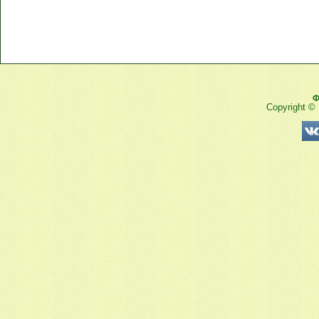
Ф
Copyright ©