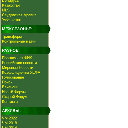
Беларусь
Казахстан
MLS
Саудовская Аравия
Узбекистан
МЕЖСЕЗОНЬЕ:
Трансферы
Контрольные матчи
РАЗНОЕ:
Прогнозы от ФНК
Российские новости
Мировые Новости
Коэффициенты УЕФА
Голосование
Поиск
Вакансии
Новый Форум
Старый Форум
Контакты
АРХИВЫ:
ЧМ 2022
ЧМ 2018
ЧМ 2014