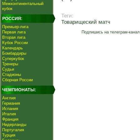
Межконтинентальный
кубок
Теги:
РОССИЯ:
Товарищеский матч
Премьер-лига
Первая лига
Подпишись на телеграм-канал
Вторая лига
Кубок России
Календарь
Бомбардиры
Суперкубок
Тренеры
Судьи
Стадионы
Сборная России
ЧЕМПИОНАТЫ:
Англия
Германия
Испания
Италия
Франция
Нидерланды
Португалия
Турция