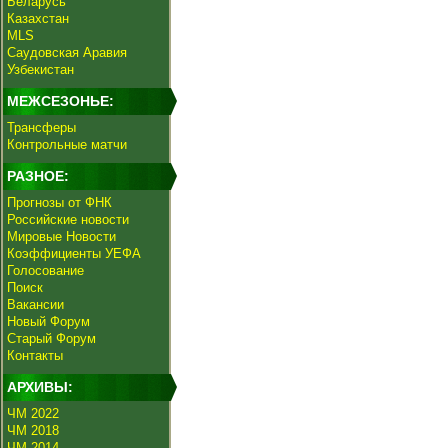
Беларусь
Казахстан
MLS
Саудовская Аравия
Узбекистан
МЕЖСЕЗОНЬЕ:
Трансферы
Контрольные матчи
РАЗНОЕ:
Прогнозы от ФНК
Российские новости
Мировые Новости
Коэффициенты УЕФА
Голосование
Поиск
Вакансии
Новый Форум
Старый Форум
Контакты
АРХИВЫ:
ЧМ 2022
ЧМ 2018
ЧМ 2014