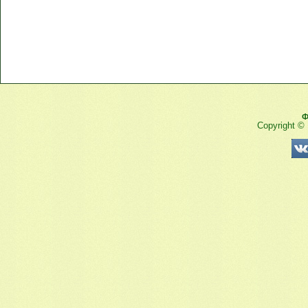
Ф
Copyright ©