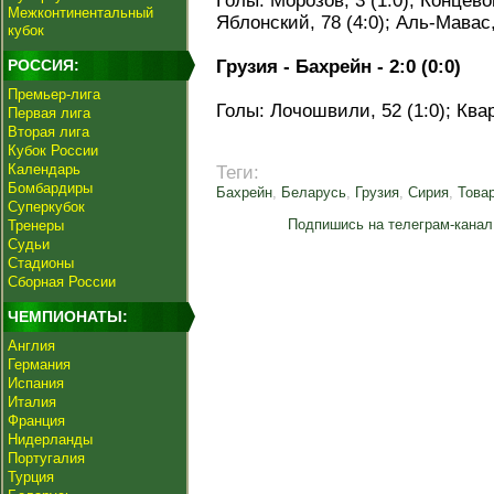
Голы: Морозов, 3 (1:0); Концевой
Межконтинентальный
Яблонский, 78 (4:0); Аль-Мавас, 
кубок
РОССИЯ:
Грузия - Бахрейн - 2:0 (0:0)
Премьер-лига
Голы: Лочошвили, 52 (1:0); Квар
Первая лига
Вторая лига
Кубок России
Календарь
Теги:
Бомбардиры
Бахрейн
,
Беларусь
,
Грузия
,
Сирия
,
Това
Суперкубок
Подпишись на телеграм-канал
Тренеры
Судьи
Стадионы
Сборная России
ЧЕМПИОНАТЫ:
Англия
Германия
Испания
Италия
Франция
Нидерланды
Португалия
Турция