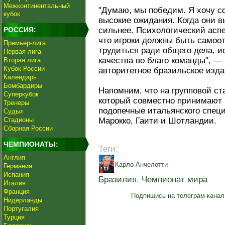
Межконтинентальный
"Думаю, мы победим. Я хочу с
кубок
высокие ожидания. Когда они в
РОССИЯ:
сильнее. Психологический аспе
что игроки должны быть самоо
Премьер-лига
трудиться ради общего дела, 
Первая лига
качества во благо команды", —
Вторая лига
Кубок России
авторитетное бразильское изда
Календарь
Бомбардиры
Напомним, что на групповой ст
Суперкубок
который совместно принимают 
Тренеры
подопечные итальянского спец
Судьи
Стадионы
Марокко, Гаити и Шотландии.
Сборная России
ЧЕМПИОНАТЫ:
Теги:
Англия
Карло Анчелотти
Германия
Испания
Бразилия
,
Чемпионат мира
Италия
Франция
Подпишись на телеграм-канал
Нидерланды
Португалия
Турция