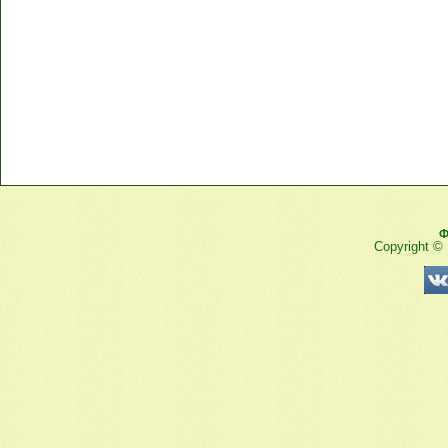
Ф
Copyright ©