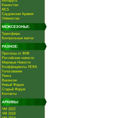
Беларусь
Казахстан
MLS
Саудовская Аравия
Узбекистан
МЕЖСЕЗОНЬЕ:
Трансферы
Контрольные матчи
РАЗНОЕ:
Прогнозы от ФНК
Российские новости
Мировые Новости
Коэффициенты УЕФА
Голосование
Поиск
Вакансии
Новый Форум
Старый Форум
Контакты
АРХИВЫ:
ЧМ 2022
ЧМ 2018
ЧМ 2014