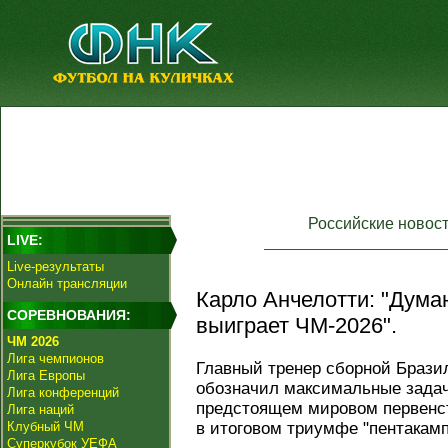
Российские новос
LIVE:
Live-результаты
Онлайн трансляции
Карло Анчелотти: "Дума
СОРЕВНОВАНИЯ:
выиграет ЧМ-2026".
ЧМ 2026
Лига чемпионов
Главный тренер сборной Браз
Лига Европы
обозначил максимальные задач
Лига конференций
предстоящем мировом первенст
Лига наций
Клубный ЧМ
в итоговом триумфе "пентакамп
Суперкубок УЕФА